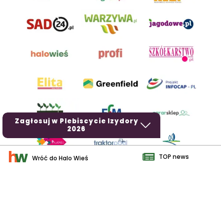
Zagłosuj w Plebiscycie Izydory
2026
TOP news
Wróć do Halo Wieś
AgroHorti Media Sp. z o.o. ul. Metalowa 5, 60-118 Poznań. Akta
rejestrowe przechowywane w Sądzie Rejonowym Poznań - Nowe
Miasto i Wilda w Poznaniu, VIII Wydziale Gospodarczym, KRS
0001116269, NIP 7792573719, REGON 529158846, kapitał zakładowy:
3.608.000 PLN.