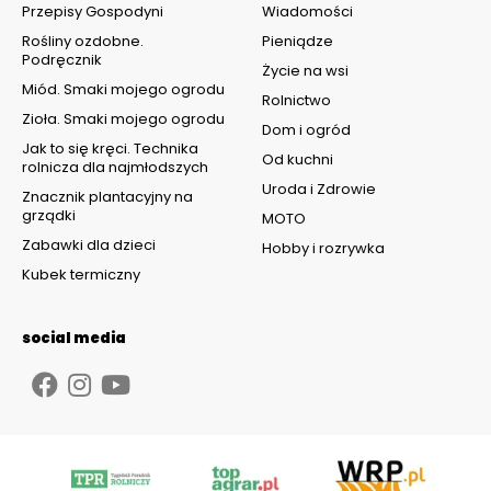
Przepisy Gospodyni
Wiadomości
Rośliny ozdobne.
Pieniądze
Podręcznik
Życie na wsi
Miód. Smaki mojego ogrodu
Rolnictwo
Zioła. Smaki mojego ogrodu
Dom i ogród
Jak to się kręci. Technika
Od kuchni
rolnicza dla najmłodszych
Uroda i Zdrowie
Znacznik plantacyjny na
grządki
MOTO
Zabawki dla dzieci
Hobby i rozrywka
Kubek termiczny
social media