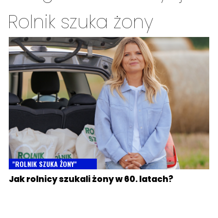
Rolnik szuka żony
"ROLNIK SZUKA ŻONY"
Jak rolnicy szukali żony w 60. latach?