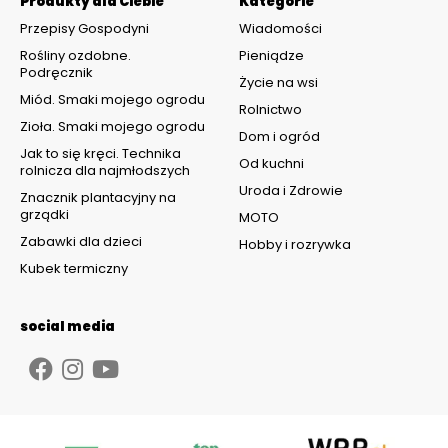
Produkty dla Ciebie
Kategorie
Przepisy Gospodyni
Wiadomości
Rośliny ozdobne.
Pieniądze
Podręcznik
Życie na wsi
Miód. Smaki mojego ogrodu
Rolnictwo
Zioła. Smaki mojego ogrodu
Dom i ogród
Jak to się kręci. Technika
Od kuchni
rolnicza dla najmłodszych
Uroda i Zdrowie
Znacznik plantacyjny na
grządki
MOTO
Zabawki dla dzieci
Hobby i rozrywka
Kubek termiczny
social media