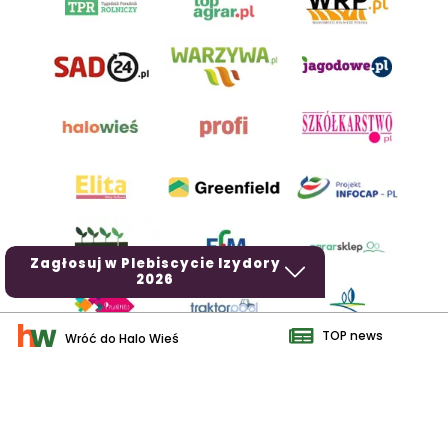
Zagłosuj w Plebiscycie Izydory
2026
TOP news
Wróć do Halo Wieś
AgroHorti Media Sp. z o.o. ul. Metalowa 5, 60-118 Poznań. Akta
rejestrowe przechowywane w Sądzie Rejonowym Poznań - Nowe
Miasto i Wilda w Poznaniu, VIII Wydziale Gospodarczym, KRS
0001116269, NIP 7792573719, REGON 529158846, kapitał zakładowy:
3.608.000 PLN.