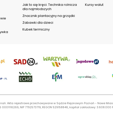
d
Jak to się kręci. Technika rolnicza
Kursy walut
dla najmłodszych
Znacznik plantacyjny na grządki
owie
Zabawki dla dzieci
Kubek termiczny
rywka
 Poznań. Akta rejestrowe przechowywane w Sądzie Rejonowym Poznań - Nowe Mias
S 0001116269, NIP 7792573719, REGON 529158846, kapitał zakładowy: 3.608.000 P