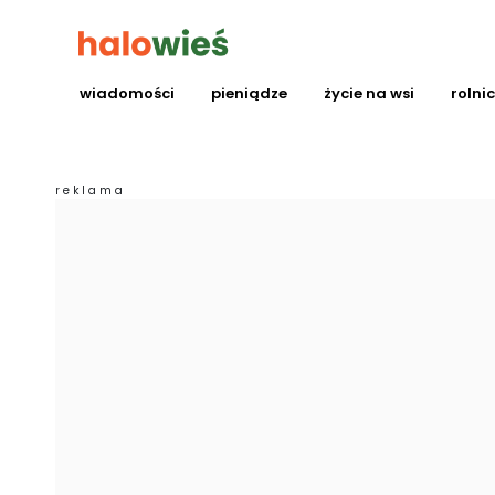
wiadomości
pieniądze
życie na wsi
rolni