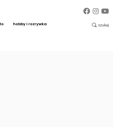
to
hobby i rozrywka