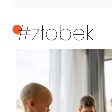
#złobek