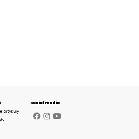
i
social media
e artykuły
uły