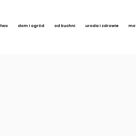
ctwo
dom i ogród
od kuchni
uroda i zdrowie
mo