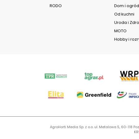
RODO
Dom i ogró
Od kuchni
Uroda i Zdr
MOTO
Hobby i roz
AgroHorti Media Sp. z o.o. ul. Metalowa 5, 60-118
KR