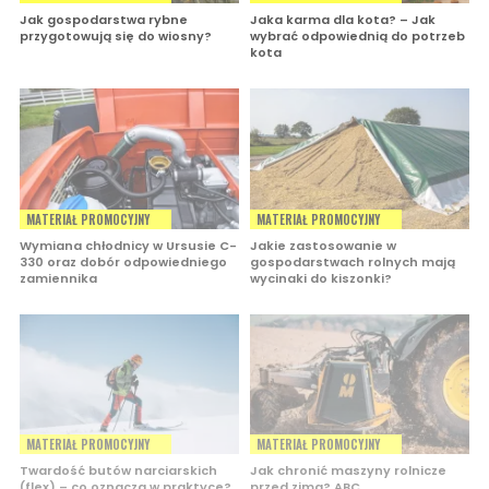
Jak gospodarstwa rybne
Jaka karma dla kota? – Jak
przygotowują się do wiosny?
wybrać odpowiednią do potrzeb
kota
MATERIAŁ PROMOCYJNY
MATERIAŁ PROMOCYJNY
Wymiana chłodnicy w Ursusie C-
Jakie zastosowanie w
330 oraz dobór odpowiedniego
gospodarstwach rolnych mają
zamiennika
wycinaki do kiszonki?
MATERIAŁ PROMOCYJNY
MATERIAŁ PROMOCYJNY
Twardość butów narciarskich
Jak chronić maszyny rolnicze
(flex) – co oznacza w praktyce?
przed zimą? ABC