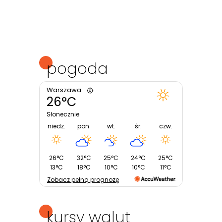
pogoda
Warszawa
26°C
Słonecznie
niedz.
pon.
wt.
śr.
czw.
26°C
32°C
25°C
24°C
25°C
13°C
18°C
10°C
10°C
11°C
Zobacz pełną prognozę
kursy walut