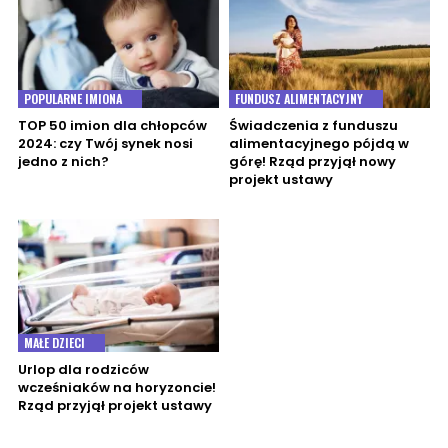
POPULARNE IMIONA
FUNDUSZ ALIMENTACYJNY
TOP 50 imion dla chłopców
Świadczenia z funduszu
2024: czy Twój synek nosi
alimentacyjnego pójdą w
jedno z nich?
górę! Rząd przyjął nowy
projekt ustawy
MAŁE DZIECI
Urlop dla rodziców
wcześniaków na horyzoncie!
Rząd przyjął projekt ustawy