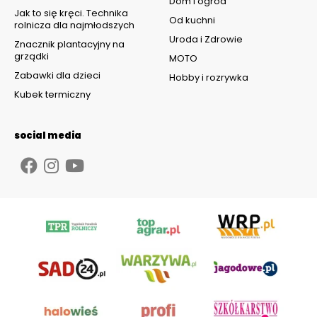
Dom i ogród
Jak to się kręci. Technika
Od kuchni
rolnicza dla najmłodszych
Uroda i Zdrowie
Znacznik plantacyjny na
grządki
MOTO
Zabawki dla dzieci
Hobby i rozrywka
Kubek termiczny
social media