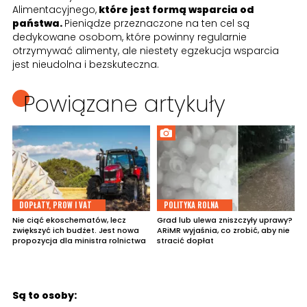
Alimentacyjnego,
które jest formą wsparcia od
państwa.
Pieniądze przeznaczone na ten cel są
dedykowane osobom, które powinny regularnie
otrzymywać alimenty, ale niestety egzekucja wsparcia
jest nieudolna i bezskuteczna.
Powiązane artykuły
DOPŁATY, PROW I VAT
POLITYKA ROLNA
Nie ciąć ekoschematów, lecz
Grad lub ulewa zniszczyły uprawy?
zwiększyć ich budżet. Jest nowa
ARiMR wyjaśnia, co zrobić, aby nie
propozycja dla ministra rolnictwa
stracić dopłat
Są to osoby: