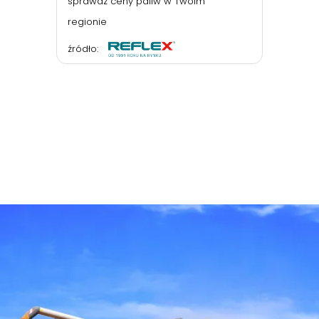
sprawdź ceny paliw w Twoim
regionie
źródło: