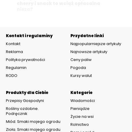
cherry i snack to wciąż opłacalna
nisza?
Kontakt i regulaminy
Przydatne linki
Kontakt
Najpopularniejsze artykuły
Reklama
Najnowsze artykuły
Polityka prywatności
Ceny paliw
Regulamin
Pogoda
RODO
Kursy walut
Produkty dla Ciebie
Kategorie
Przepisy Gospodyni
Wiadomości
Rośliny ozdobne.
Pieniądze
Podręcznik
Życie na wsi
Miód. Smaki mojego ogrodu
Rolnictwo
Zioła. Smaki mojego ogrodu