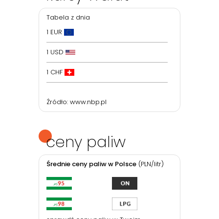
Tabela z dnia
1 EUR
1 USD
1 CHF
Źródło:
www.nbp.pl
ceny paliw
Średnie ceny paliw w Polsce
(PLN/litr)