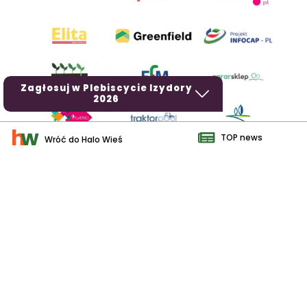
Zagłosuj w Plebiscycie Izydory
2026
TOP news
Wróć do Halo Wieś
AgroHorti Media Sp. z o.o. ul. Metalowa 5, 60-118 Poznań. Akta
rejestrowe przechowywane w Sądzie Rejonowym Poznań - Nowe
Miasto i Wilda w Poznaniu, VIII Wydziale Gospodarczym, KRS
0001116269, NIP 7792573719, REGON 529158846, kapitał zakładowy:
3.608.000 PLN.
Wszystkie prezentowane w ramach niniejszego portalu treści są
własnością AgroHorti Media Sp. z o.o, są zastrzeżone i chronione
prawem autorskim, kopiowanie i dalsze rozpowszechnianie treści jest
zabronione. (art. 25 ust. 1 pkt 1b ustawy z 4 lutego 1994 roku o prawie
autorskim i prawach pokrewnych.