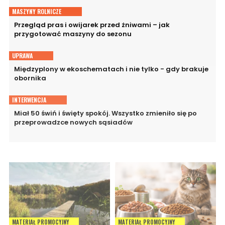
MASZYNY ROLNICZE
Przegląd pras i owijarek przed żniwami – jak
przygotować maszyny do sezonu
UPRAWA
Międzyplony w ekoschematach i nie tylko - gdy brakuje
obornika
INTERWENCJA
Miał 50 świń i święty spokój. Wszystko zmieniło się po
przeprowadzce nowych sąsiadów
MATERIAŁ PROMOCYJNY
MATERIAŁ PROMOCYJNY