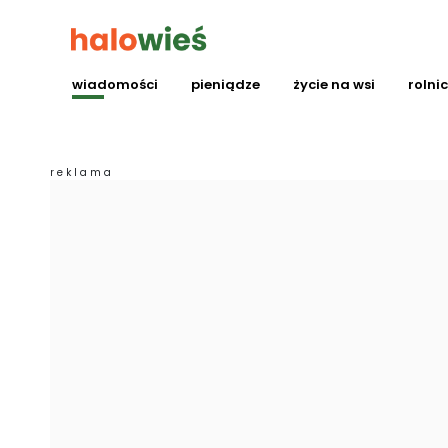
wiadomości
pieniądze
życie na wsi
rolni