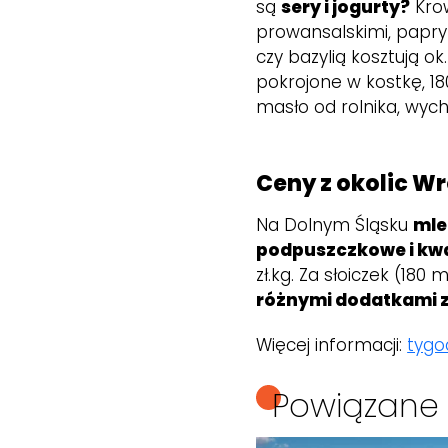
są
sery i jogurty?
Krow
prowansalskimi, papr
czy bazylią kosztują ok.
pokrojone w kostkę, 18
masło od rolnika, wycho
Ceny z okolic W
Na Dolnym Śląsku
ml
podpuszczkowe i k
zł.kg. Za słoiczek (180
różnymi dodatkami 
Więcej informacji:
tygo
Powiązane 