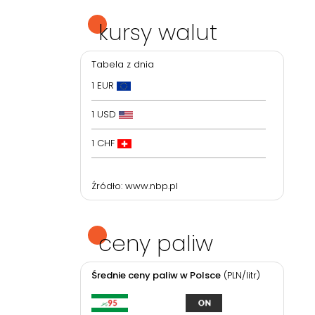
kursy walut
Tabela z dnia
1 EUR
1 USD
1 CHF
Źródło:
www.nbp.pl
ceny paliw
Średnie ceny paliw w Polsce
(PLN/litr)