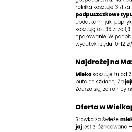
rolnika kosztuje 3 zł za 
podpuszczkowe typu
dodatkami, jak: papry
kosztują ok. 35 zł za 1,
opakowanie. W podobnej
wydatek rzędu 10-12 zł/
Najdrożej na M
Mleko
kosztuje tu od 5
butelce szklanej. Za
ja
Zdarza się, że rolnicy
Oferta w Wielko
Stawka za świeże
mle
jaj
jest zróżnicowana – 