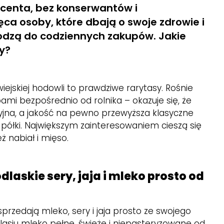
centa, bez konserwantów i
ca osoby, które dbają o swoje zdrowie i
dzą do codziennych zakupów. Jakie
cy?
wiejskiej hodowli to prawdziwe rarytasy. Rośnie
mi bezpośrednio od rolnika – okazuje się, że
jna, a jakość na pewno przewyższa klasyczne
 półki. Największym zainteresowaniem cieszą się
ż nabiał i mięso.
odlaskie sery, jaja i mleko prosto od
sprzedają mleko, sery i jaja prosto ze swojego
asiu mleko pełne, świeże i niepasteryzowane od