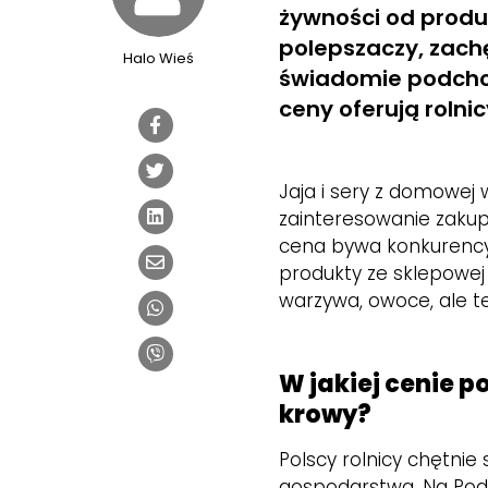
żywności od produ
polepszaczy, zachę
Halo Wieś
świadomie podcho
ceny oferują rolni
Jaja i sery z domowej 
zainteresowanie zakupa
cena bywa konkurency
produkty ze sklepowej
warzywa, owoce, ale te
W jakiej cenie p
krowy?
Polscy rolnicy chętnie 
gospodarstwa. Na Podl