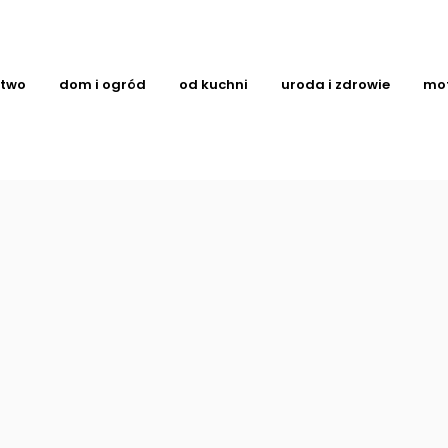
ctwo
dom i ogród
od kuchni
uroda i zdrowie
mo