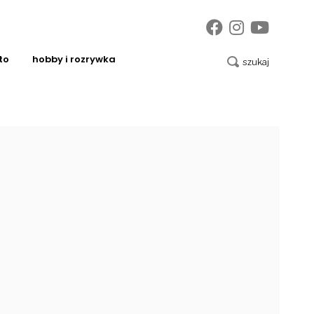
to
hobby i rozrywka