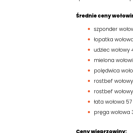
Średnie ceny wołowi
szponder wołowy
łopatka wołowa
udziec wołowy 4
mielona wołowi
polędwica wołow
rostbef wołowy 
rostbef wołowy 
łata wołowa 57 
pręga wołowa 3
Ceny wieprzowiny: