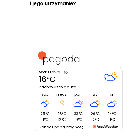
i jego utrzymanie?
pogoda
Warszawa
16°C
Zachmurzenie duże
sob.
niedz.
pon.
wt.
śr.
25°C
26°C
33°C
26°C
24°C
11°C
12°C
19°C
12°C
11°C
Zobacz pełną prognozę