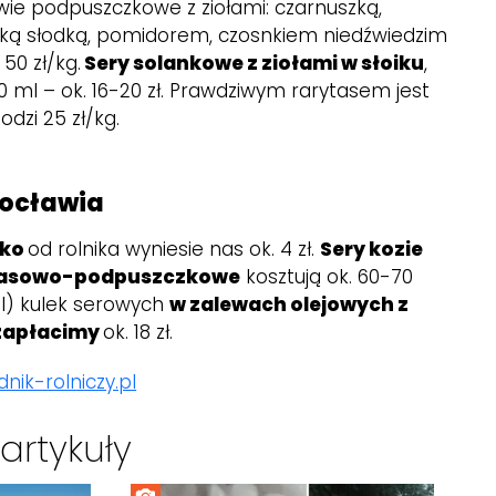
ie podpuszczkowe z ziołami: czarnuszką,
yką słodką, pomidorem, czosnkiem niedźwiedzim
 50 zł/kg.
Sery solankowe z ziołami w słoiku
,
0 ml – ok. 16-20 zł. Prawdziwym rarytasem jest
dzi 25 zł/kg.
rocławia
eko
od rolnika wyniesie nas ok. 4 zł.
Sery kozie
wasowo-podpuszczkowe
kosztują ok. 60-70
 ml) kulek serowych
w zalewach olejowych z
zapłacimy
ok. 18 zł.
dnik-rolniczy.pl
artykuły