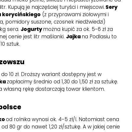
litr. Kupują je najczęściej turyści i miejscowi.
Sery
 korycińskiego
(z przyprawami ziołowymi i
ka, pomidory suszone, czosnek niedźwiedzi)
3 kg sera.
Jogurty
można kupić za ok. 5-6 zł za
 cenie jest litr maślanki.
Jajka
na Podlasiu to
10 sztuk.
azowszu
 do 10 zł. Droższy wariant dostępny jest w
jka
zapłacimy średnio od 1,30 do 1,50 zł za sztukę.
 na własną rękę dostarczają towar klientom.
polsce
ko
od rolnika wynosi ok. 4-5 zł/l. Natomiast cena
od 80 gr do nawet 1,20 zł/sztukę. A w jakiej cenie