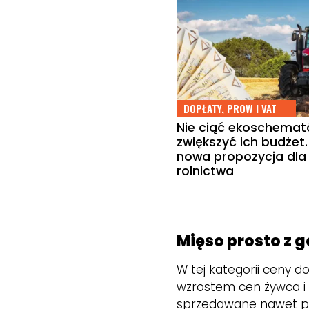
DOPŁATY, PROW I VAT
Nie ciąć ekoschemató
zwiększyć ich budżet.
nowa propozycja dla 
rolnictwa
Mięso prosto z 
W tej kategorii ceny d
wzrostem cen żywca i ś
sprzedawane nawet prze