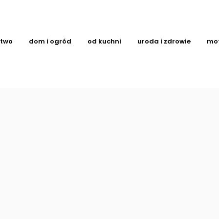
ctwo
dom i ogród
od kuchni
uroda i zdrowie
mo