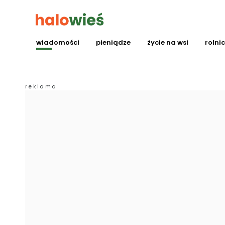
wiadomości
pieniądze
życie na wsi
rolni