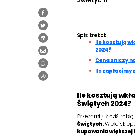
Świętych?
Spis treści:
Ile kosztują w
2024?
Cena zniczy n
Ile zapłacimy
Ile kosztują wkł
Świętych 2024?
Przezorni już dziś robią
Świętych.
Wiele skle
kupowania większej i