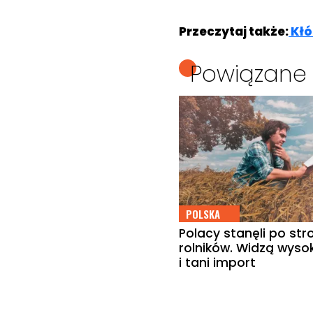
Przeczytaj także:
Kłó
Powiązane 
POLSKA
Polacy stanęli po str
rolników. Widzą wysok
i tani import