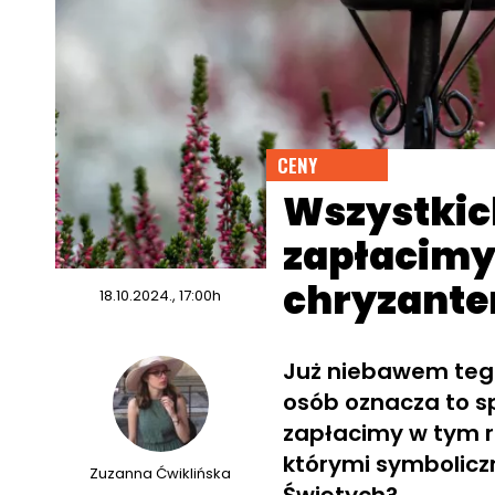
CENY
Wszystkich
zapłacimy 
chryzante
18.10.2024., 17:00h
Już niebawem tego
osób oznacza to s
zapłacimy w tym ro
którymi symbolicz
Zuzanna Ćwiklińska