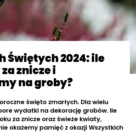
 Świętych 2024: ile
za znicze i
my na groby?
roczne święto zmarłych. Dla wielu
pore wydatki na dekorację grobów. Ile
ku za znicze oraz świeże kwiaty,
nie okażemy pamięć z okazji Wszystkich