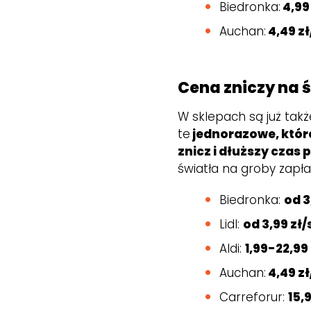
Biedronka:
4,99 
Auchan:
4,49 zł
Cena zniczy na 
W sklepach są już tak
te
jednorazowe, któr
znicz i dłuższy czas
światła na groby zapł
Biedronka:
od 3
Lidl:
od 3,99 zł/s
Aldi:
1,99-22,99 
Auchan:
4,49 zł
Carreforur:
15,