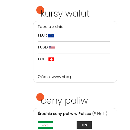
kursy walut
Tabela z dnia
1 EUR
1 USD
1 CHF
Źródło:
www.nbp.pl
ceny paliw
Średnie ceny paliw w Polsce
(PLN/litr)