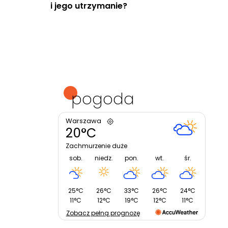
i jego utrzymanie?
pogoda
Warszawa
20°C
Zachmurzenie duże
sob.
niedz.
pon.
wt.
śr.
25°C
26°C
33°C
26°C
24°C
11°C
12°C
19°C
12°C
11°C
Zobacz pełną prognozę