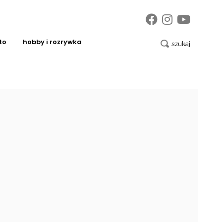
to
hobby i rozrywka