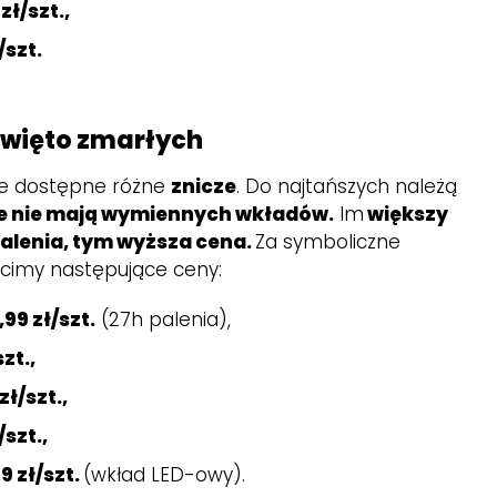
zł/szt.,
/szt.
święto zmarłych
że dostępne różne
znicze
. Do najtańszych należą
e nie mają wymiennych wkładów.
Im
większy
 palenia, tym wyższa cena.
Za symboliczne
acimy następujące ceny:
,99 zł/szt.
(27h palenia),
zt.,
zł/szt.,
/szt.,
99 zł/szt.
(wkład LED-owy).