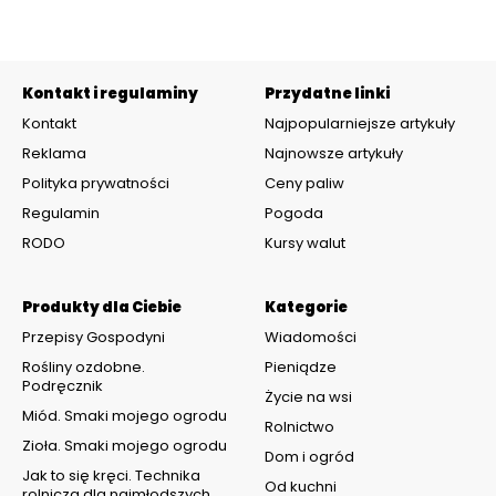
Kontakt i regulaminy
Przydatne linki
Kontakt
Najpopularniejsze artykuły
Reklama
Najnowsze artykuły
Polityka prywatności
Ceny paliw
Regulamin
Pogoda
RODO
Kursy walut
Produkty dla Ciebie
Kategorie
Przepisy Gospodyni
Wiadomości
Rośliny ozdobne.
Pieniądze
Podręcznik
Życie na wsi
Miód. Smaki mojego ogrodu
Rolnictwo
Zioła. Smaki mojego ogrodu
Dom i ogród
Jak to się kręci. Technika
Od kuchni
rolnicza dla najmłodszych