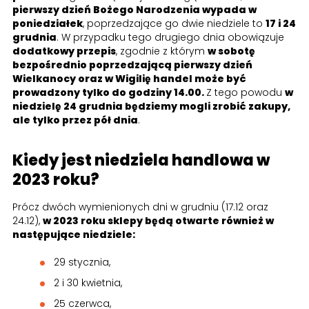
pierwszy dzień Bożego Narodzenia wypada w
poniedziałek
, poprzedzające go dwie niedziele to
17 i 24
grudnia
. W przypadku tego drugiego dnia obowiązuje
dodatkowy przepis
, zgodnie z którym
w sobotę
bezpośrednio poprzedzającą pierwszy dzień
Wielkanocy oraz w Wigilię handel może być
prowadzony tylko do godziny 14.00.
Z tego powodu
w
niedzielę 24 grudnia będziemy mogli zrobić zakupy,
ale tylko przez pół dnia
.
Kiedy jest niedziela handlowa w
2023 roku?
Prócz dwóch wymienionych dni w grudniu (17.12 oraz
24.12),
w 2023 roku sklepy będą otwarte również w
następujące niedziele:
29 stycznia,
2 i 30 kwietnia,
25 czerwca,