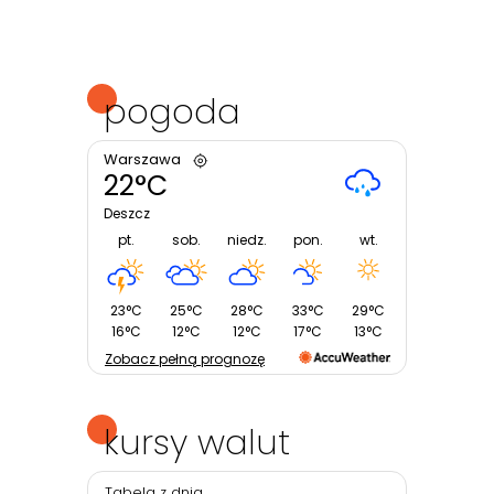
pogoda
Warszawa
22°C
Deszcz
pt.
sob.
niedz.
pon.
wt.
23°C
25°C
28°C
33°C
29°C
16°C
12°C
12°C
17°C
13°C
Zobacz pełną prognozę
kursy walut
Tabela z dnia