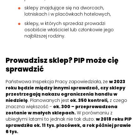
sklepy znajdujące się na dworcach,
lotniskach i w placówkach hotelowych,
sklepy, w których sprzedaż prowadzi
osobiście właściciel lub członkowie jego
najbliższej rodziny.
Prowadzisz sklep? PIP może cię
sprawdzić
Państwowa Inspekcja Pracy zapowiedziała, że
w 2023
roku będzie między innymi sprawdzać, czy sklepy
przestrzegają nakazu ograniczenia handlu w
niedzielę
. Planowanych jest
ok. 350 kontroli,
z czego
znaczna większość -
ok. 300 – przeprowadzona
zostanie w małych sklepach.
W porównaniu z
ubiegłymi latami to jednak nie tak dużo:
w 2018 roku PIP
sprawdziła ok. 11 tys. placówek, a rok później prawie
6 tys.