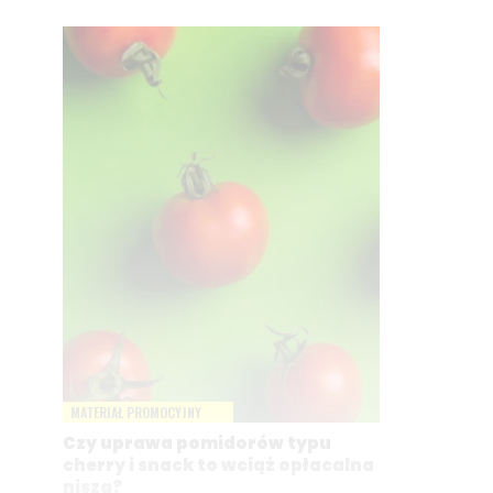
MATERIAŁ PROMOCYJNY
Czy uprawa pomidorów typu
cherry i snack to wciąż opłacalna
nisza?