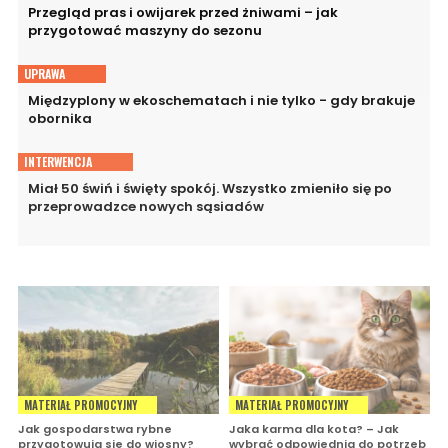
Przegląd pras i owijarek przed żniwami – jak
przygotować maszyny do sezonu
UPRAWA
Międzyplony w ekoschematach i nie tylko - gdy brakuje
obornika
INTERWENCJA
Miał 50 świń i święty spokój. Wszystko zmieniło się po
przeprowadzce nowych sąsiadów
MATERIAŁ PROMOCYJNY
MATERIAŁ PROMOCYJNY
Jak gospodarstwa rybne
Jaka karma dla kota? – Jak
przygotowują się do wiosny?
wybrać odpowiednią do potrzeb