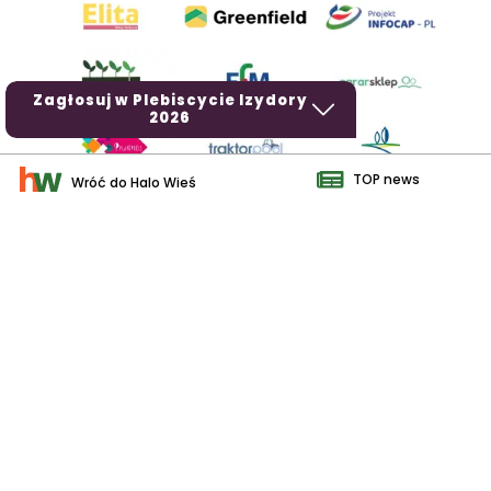
Zagłosuj w Plebiscycie Izydory
2026
TOP news
Wróć do Halo Wieś
AgroHorti Media Sp. z o.o. ul. Metalowa 5, 60-118 Poznań. Akta
rejestrowe przechowywane w Sądzie Rejonowym Poznań - Nowe
Miasto i Wilda w Poznaniu, VIII Wydziale Gospodarczym, KRS
0001116269, NIP 7792573719, REGON 529158846, kapitał zakładowy:
3.608.000 PLN.
Wszystkie prezentowane w ramach niniejszego portalu treści są
własnością AgroHorti Media Sp. z o.o, są zastrzeżone i chronione
prawem autorskim, kopiowanie i dalsze rozpowszechnianie treści jest
zabronione. (art. 25 ust. 1 pkt 1b ustawy z 4 lutego 1994 roku o prawie
autorskim i prawach pokrewnych.