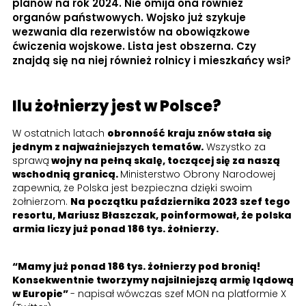
planów na rok 2024. Nie omija ona również
organów państwowych. Wojsko już szykuje
wezwania dla rezerwistów na obowiązkowe
ćwiczenia wojskowe. Lista jest obszerna. Czy
znajdą się na niej również rolnicy i mieszkańcy wsi?
Ilu żołnierzy jest w Polsce?
W ostatnich latach
obronność kraju znów stała się
jednym z najważniejszych tematów.
Wszystko za
sprawą
wojny na pełną skalę, toczącej się za naszą
wschodnią granicą.
Ministerstwo Obrony Narodowej
zapewnia, że Polska jest bezpieczna dzięki swoim
żołnierzom.
Na początku października 2023 szef tego
resortu, Mariusz Błaszczak, poinformował, że polska
armia liczy już ponad 186 tys. żołnierzy.
“Mamy już ponad 186 tys. żołnierzy pod bronią!
Konsekwentnie tworzymy najsilniejszą armię lądową
w Europie”
- napisał wówczas szef MON na platformie X