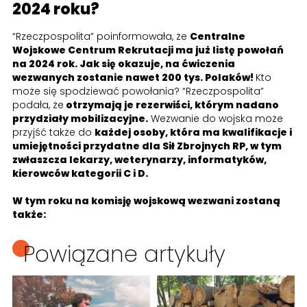
2024 roku?
“Rzeczpospolita” poinformowała, że
Centralne
Wojskowe Centrum Rekrutacji ma już listę powołań
na 2024 rok. Jak się okazuje, na ćwiczenia
wezwanych zostanie nawet 200 tys. Polaków!
Kto
może się spodziewać powołania? “Rzeczpospolita”
podała, że
otrzymają je rezerwiści, którym nadano
przydziały mobilizacyjne.
Wezwanie do wojska może
przyjść także do
każdej osoby, która ma kwalifikacje i
umiejętności przydatne dla Sił Zbrojnych RP, w tym
zwłaszcza lekarzy, weterynarzy, informatyków,
kierowców kategorii C i D.
W tym roku na komisję wojskową wezwani zostaną
także:
Powiązane artykuły