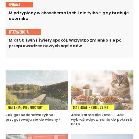
UPRAWA
Międzyplony w ekoschematach i nie tylko - gdy brakuje
obornika
INTERWENCJA
Miał 50 świń i święty spokój. Wszystko zmieniło się po
przeprowadzce nowych sąsiadów
MATERIAŁ PROMOCYJNY
MATERIAŁ PROMOCYJNY
Jak gospodarstwa rybne
Jaka karma dla kota? – Jak
przygotowują się do wiosny?
wybrać odpowiednią do potrzeb
kota