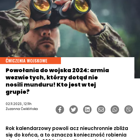
ĆWICZENIA WOJSKOWE
Powołania do wojska 2024: armia
wezwie tych, którzy dotąd nie
nosili munduru! Kto jest w tej
grupie?
02.11.2023., 12:11h
Zuzanna Ćwiklińska
Rok kalendarzowy powoli acz nieuchronnie zbliża
się do końca, a to oznacza konieczność robienia