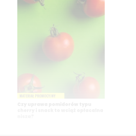
MATERIAŁ PROMOCYJNY
Czy uprawa pomidorów typu
cherry i snack to wciąż opłacalna
nisza?