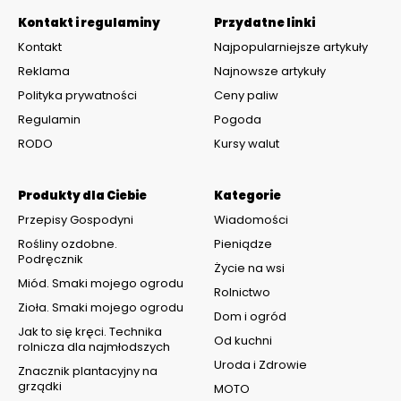
Kontakt i regulaminy
Przydatne linki
Kontakt
Najpopularniejsze artykuły
Reklama
Najnowsze artykuły
Polityka prywatności
Ceny paliw
Regulamin
Pogoda
RODO
Kursy walut
Produkty dla Ciebie
Kategorie
Przepisy Gospodyni
Wiadomości
Rośliny ozdobne.
Pieniądze
Podręcznik
Życie na wsi
Miód. Smaki mojego ogrodu
Rolnictwo
Zioła. Smaki mojego ogrodu
Dom i ogród
Jak to się kręci. Technika
Od kuchni
rolnicza dla najmłodszych
Uroda i Zdrowie
Znacznik plantacyjny na
grządki
MOTO