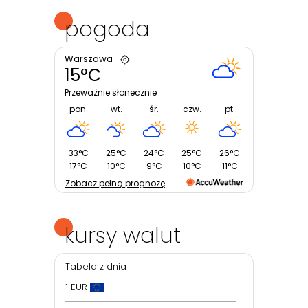
pogoda
Warszawa
15°C
Przeważnie słonecznie
pon.
wt.
śr.
czw.
pt.
33°C
25°C
24°C
25°C
26°C
17°C
10°C
9°C
10°C
11°C
Zobacz pełną prognozę
kursy walut
Tabela z dnia
1 EUR