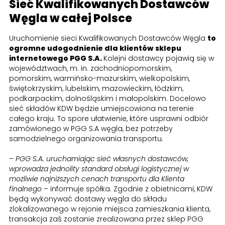
Sieć Kwalifikowanych Dostawców
Węgla w całej Polsce
Uruchomienie sieci Kwalifikowanych Dostawców Węgla
to
ogromne udogodnienie dla klientów
sklepu
internetowego PGG S.A.
Kolejni dostawcy pojawią się w
województwach, m. in. zachodniopomorskim,
pomorskim, warmińsko-mazurskim, wielkopolskim,
świętokrzyskim, lubelskim, mazowieckim, łódzkim,
podkarpackim, dolnośląskim i małopolskim. Docelowo
sieć składów KDW będzie umiejscowiona na terenie
całego kraju. To spore ułatwienie, które usprawni odbiór
zamówionego w PGG S.A węgla, bez potrzeby
samodzielnego organizowania transportu.
–
PGG S.A. uruchamiając sieć własnych dostawców,
wprowadza jednolity standard obsługi logistycznej w
możliwie najniższych cenach transportu dla Klienta
finalnego
– informuje spółka. Zgodnie z obietnicami, KDW
będą wykonywać dostawy węgla do składu
zlokalizowanego w rejonie miejsca zamieszkania klienta,
transakcja zaś zostanie zrealizowana przez sklep PGG