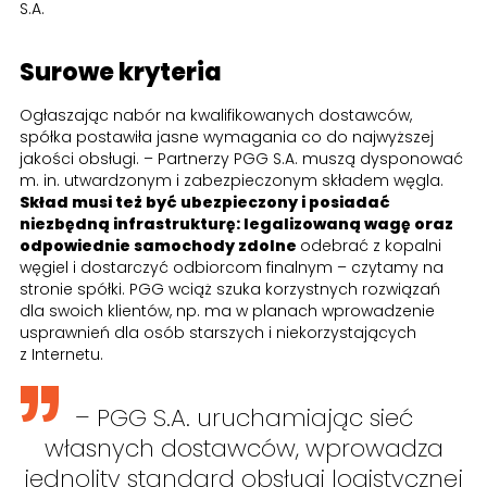
S.A.
Surowe kryteria
Ogłaszając nabór na kwalifikowanych dostawców,
spółka postawiła jasne wymagania co do najwyższej
jakości obsługi. – Partnerzy PGG S.A. muszą dysponować
m. in. utwardzonym i zabezpieczonym składem węgla.
Skład musi też być ubezpieczony i posiadać
niezbędną infrastrukturę: legalizowaną wagę oraz
odpowiednie samochody zdolne
odebrać z kopalni
węgiel i dostarczyć odbiorcom finalnym – czytamy na
stronie spółki. PGG wciąż szuka korzystnych rozwiązań
dla swoich klientów, np. ma w planach wprowadzenie
usprawnień dla osób starszych i niekorzystających
z Internetu.
– PGG S.A. uruchamiając sieć
własnych dostawców, wprowadza
jednolity standard obsługi logistycznej