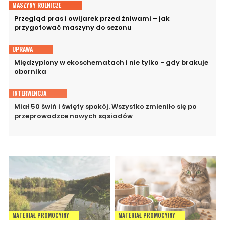
MASZYNY ROLNICZE
Przegląd pras i owijarek przed żniwami – jak
przygotować maszyny do sezonu
UPRAWA
Międzyplony w ekoschematach i nie tylko - gdy brakuje
obornika
INTERWENCJA
Miał 50 świń i święty spokój. Wszystko zmieniło się po
przeprowadzce nowych sąsiadów
MATERIAŁ PROMOCYJNY
MATERIAŁ PROMOCYJNY