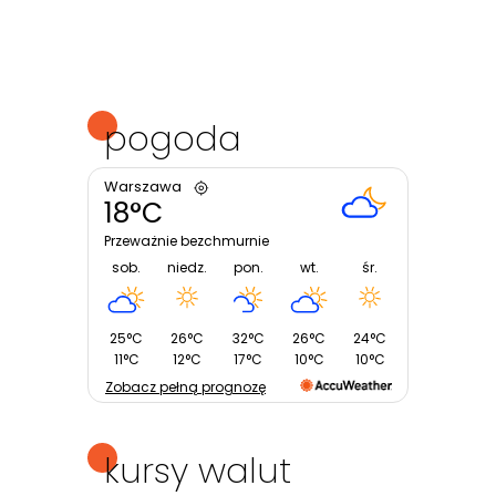
pogoda
Warszawa
18°C
Przeważnie bezchmurnie
sob.
niedz.
pon.
wt.
śr.
25°C
26°C
32°C
26°C
24°C
11°C
12°C
17°C
10°C
10°C
Zobacz pełną prognozę
kursy walut