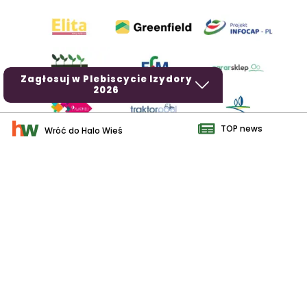
Zagłosuj w Plebiscycie Izydory
2026
TOP news
Wróć do Halo Wieś
AgroHorti Media Sp. z o.o. ul. Metalowa 5, 60-118 Poznań. Akta
rejestrowe przechowywane w Sądzie Rejonowym Poznań - Nowe
Miasto i Wilda w Poznaniu, VIII Wydziale Gospodarczym, KRS
0001116269, NIP 7792573719, REGON 529158846, kapitał zakładowy:
3.608.000 PLN.
Wszystkie prezentowane w ramach niniejszego portalu treści są
własnością AgroHorti Media Sp. z o.o, są zastrzeżone i chronione
prawem autorskim, kopiowanie i dalsze rozpowszechnianie treści jest
zabronione. (art. 25 ust. 1 pkt 1b ustawy z 4 lutego 1994 roku o prawie
autorskim i prawach pokrewnych.