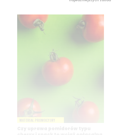
najważniejszych zasad
MATERIAŁ PROMOCYJNY
Czy uprawa pomidorów typu
cherry i snack to wciąż opłacalna