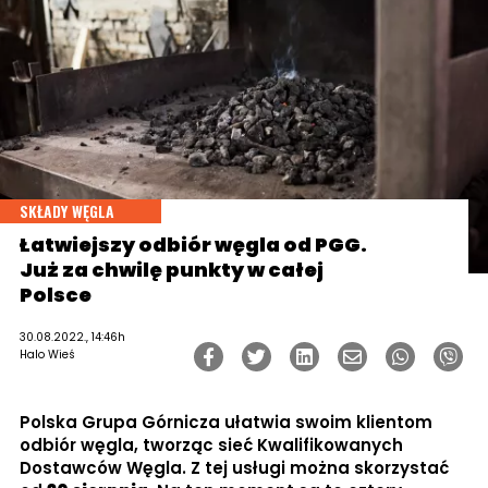
SKŁADY WĘGLA
Łatwiejszy odbiór węgla od PGG.
Już za chwilę punkty w całej
Polsce
30.08.2022., 14:46h
Halo Wieś
Polska Grupa Górnicza ułatwia swoim klientom
odbiór węgla, tworząc sieć Kwalifikowanych
Dostawców Węgla. Z tej usługi można skorzystać