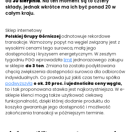
od
30 sierpnia
. Na ten moment są to cztery
składy, jednak wkrótce ma ich być ponad 20 w
całym kraju.
Sklep internetowy
Polskiej Grupy Górniczej
odnotowuje rekordowe
transakcje. Wzmożony popyt na węgiel związany jest z
wysokimi cenami tego surowca, małą jego
dostępnością i kryzysem energetycznym. W zeszłym
tygodniu PGG wprowadziła
limit
jednorazowego zakupu
w sklepie
do 3 ton
. Zmiana ta została podyktowana
chęcią zwiększenia dostępności surowca dla odbiorców
indywidualnych. Co prawda już jakiś czas temu spółka
podwyższyła
o ok. 20 proc. i ujednoliciła ceny węgla,
to i tak proponowana stawka jest najkorzystniejsza. W e-
sklepie klienci mogą także użytkować ciekawą
funkcjonalność, dzięki której dodanie produktu do
koszyka gwarantuje jego dostępność i możliwość
zakończenia transakcji w późniejszym terminie.