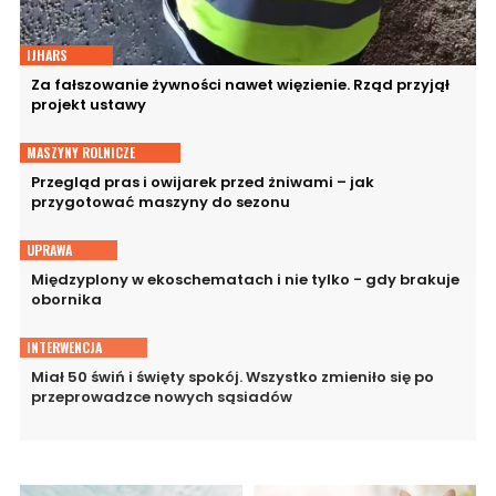
IJHARS
Za fałszowanie żywności nawet więzienie. Rząd przyjął
projekt ustawy
MASZYNY ROLNICZE
Przegląd pras i owijarek przed żniwami – jak
przygotować maszyny do sezonu
UPRAWA
Międzyplony w ekoschematach i nie tylko - gdy brakuje
obornika
INTERWENCJA
Miał 50 świń i święty spokój. Wszystko zmieniło się po
przeprowadzce nowych sąsiadów