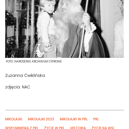
FOTO:
NARODOWE ARCHIWUM CYFROWE
Zuzanna Ćwiklińska
zdjęcia: NAC
MIKOŁAJKI
MIKOŁAJKI 2023
MIKOŁAJKI W PRL
PRL
WSPOMNIENIA Z PRL
ŻYCIE W PRL
HISTORIA
ŻYCIE NA WSI