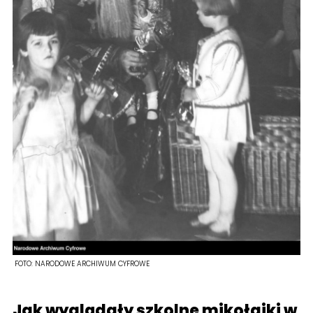
FOTO:
NARODOWE ARCHIWUM CYFROWE
Jak wyglądały szkolne mikołajki w