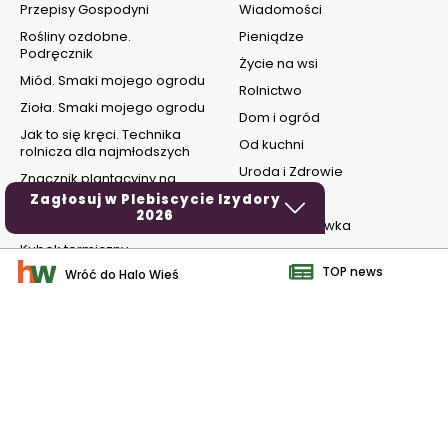
Przepisy Gospodyni
Wiadomości
Rośliny ozdobne.
Pieniądze
Podręcznik
Życie na wsi
Miód. Smaki mojego ogrodu
Rolnictwo
Zioła. Smaki mojego ogrodu
Dom i ogród
Jak to się kręci. Technika
Od kuchni
rolnicza dla najmłodszych
Uroda i Zdrowie
Znacznik plantacyjny na
grządki
MOTO
Zagłosuj w Plebiscycie Izydory
2026
Zabawki dla dzieci
Hobby i rozrywka
Kubek termiczny
TOP news
Wróć do Halo Wieś
social media