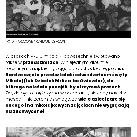
FOTO:
NARODOWE ARCHIWUM CYFROWE
W czasach PRL-u mikołajki powszechnie świętowano
także w
przedszkolach
. W niejednym albumie
rodzinnym znajdziemy zdjęcia z obchodów tego dnia.
Bardzo często przedszkolaki odwiedzał sam święty
Mikołaj (lub Dziadek Mróz albo Gwiazdor), do
którego należało podejść, by otrzymać prezent
.
Zwykle był to mężczyzna w przebraniu, niekiedy nawet w
masce – nic zatem dziwnego, że
wiele dzieci bało się
obcego i na mikołajkowych zdjęciach nie wyglądają
na zachwycone!