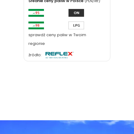
Średnie ceny paliw w Polsce
(PLN/litr)
sprawdź ceny paliw w Twoim
regionie
źródło: