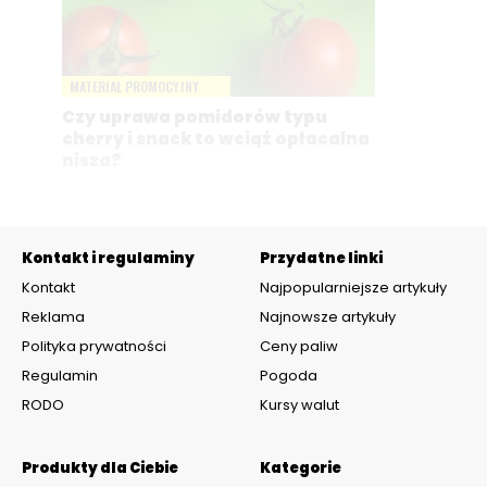
MATERIAŁ PROMOCYJNY
Czy uprawa pomidorów typu
cherry i snack to wciąż opłacalna
nisza?
Kontakt i regulaminy
Przydatne linki
Kontakt
Najpopularniejsze artykuły
Reklama
Najnowsze artykuły
Polityka prywatności
Ceny paliw
Regulamin
Pogoda
RODO
Kursy walut
Produkty dla Ciebie
Kategorie