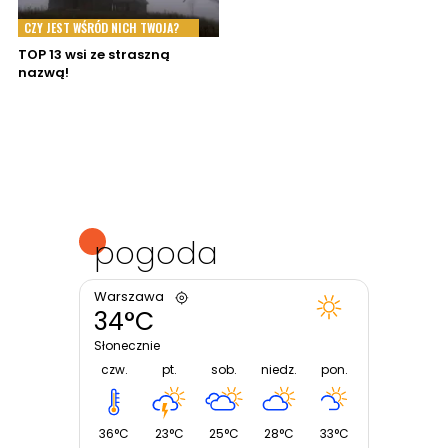
CZY JEST WŚRÓD NICH TWOJA?
TOP 13 wsi ze straszną
nazwą!
pogoda
Warszawa
34°C
Słonecznie
czw.
pt.
sob.
niedz.
pon.
36°C
23°C
25°C
28°C
33°C