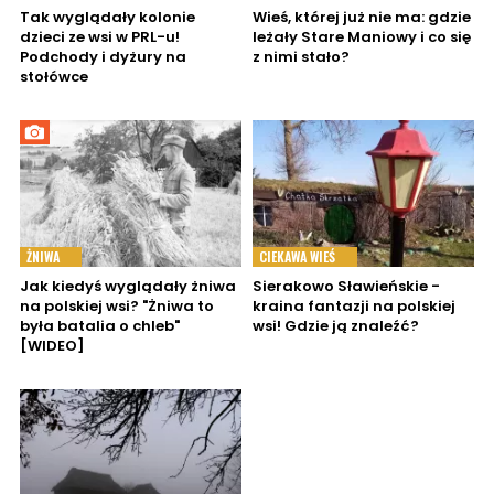
Tak wyglądały kolonie
Wieś, której już nie ma: gdzie
dzieci ze wsi w PRL-u!
leżały Stare Maniowy i co się
Podchody i dyżury na
z nimi stało?
stołówce
ŻNIWA
CIEKAWA WIEŚ
Jak kiedyś wyglądały żniwa
Sierakowo Sławieńskie -
na polskiej wsi? "Żniwa to
kraina fantazji na polskiej
była batalia o chleb"
wsi! Gdzie ją znaleźć?
[WIDEO]