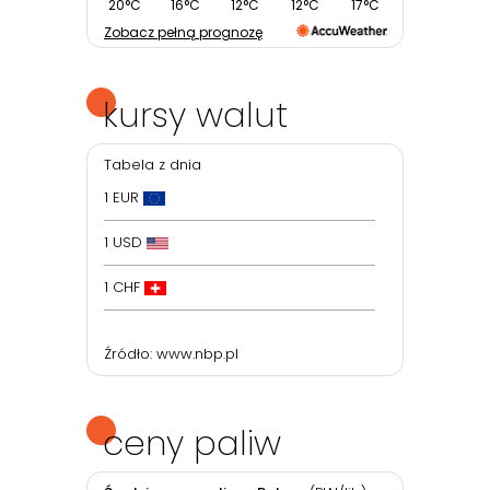
20°C
16°C
12°C
12°C
17°C
Zobacz pełną prognozę
kursy walut
Tabela z dnia
1 EUR
1 USD
1 CHF
Źródło:
www.nbp.pl
ceny paliw