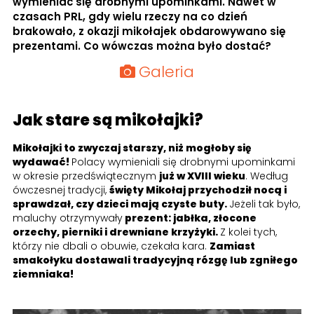
wymieniać się drobnymi upominkami. Nawet w
czasach PRL, gdy wielu rzeczy na co dzień
brakowało, z okazji mikołajek obdarowywano się
prezentami. Co wówczas można było dostać?
Galeria
Jak stare są mikołajki?
Mikołajki to zwyczaj starszy, niż mogłoby się
wydawać!
Polacy wymieniali się drobnymi upominkami
w okresie przedświątecznym
już w XVIII wieku
. Według
ówczesnej tradycji,
święty Mikołaj przychodził nocą i
sprawdzał, czy dzieci mają czyste buty.
Jeżeli tak było,
maluchy otrzymywały
prezent: jabłka, złocone
orzechy, pierniki i drewniane krzyżyki.
Z kolei tych,
którzy nie dbali o obuwie, czekała kara.
Zamiast
smakołyku dostawali tradycyjną rózgę lub zgniłego
ziemniaka!