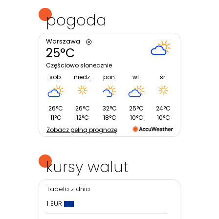
pogoda
Warszawa
25°C
Częściowo słonecznie
sob.
niedz.
pon.
wt.
śr.
26°C
26°C
32°C
25°C
24°C
11°C
12°C
18°C
10°C
10°C
Zobacz pełną prognozę
kursy walut
Tabela z dnia
1 EUR