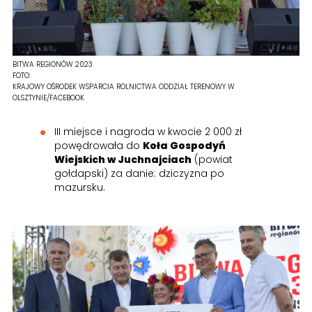
BITWA REGIONÓW 2023
FOTO:
KRAJOWY OŚRODEK WSPARCIA ROLNICTWA ODDZIAŁ TERENOWY W
OLSZTYNIE/FACEBOOK
III miejsce i nagroda w kwocie 2 000 zł
powędrowała do
Koła Gospodyń
Wiejskich w Juchnajciach
(powiat
gołdapski) za danie: dziczyzna po
mazursku.