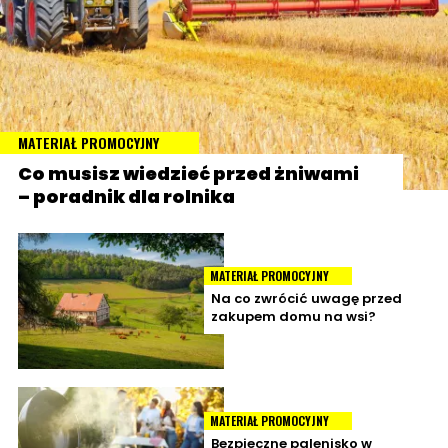
MATERIAŁ PROMOCYJNY
Co musisz wiedzieć przed żniwami
– poradnik dla rolnika
MATERIAŁ PROMOCYJNY
Na co zwrócić uwagę przed
zakupem domu na wsi?
MATERIAŁ PROMOCYJNY
Bezpieczne palenisko w