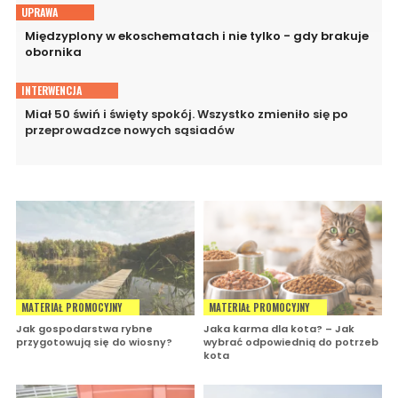
UPRAWA
Międzyplony w ekoschematach i nie tylko - gdy brakuje
obornika
INTERWENCJA
Miał 50 świń i święty spokój. Wszystko zmieniło się po
przeprowadzce nowych sąsiadów
MATERIAŁ PROMOCYJNY
MATERIAŁ PROMOCYJNY
Jak gospodarstwa rybne
Jaka karma dla kota? – Jak
przygotowują się do wiosny?
wybrać odpowiednią do potrzeb
kota