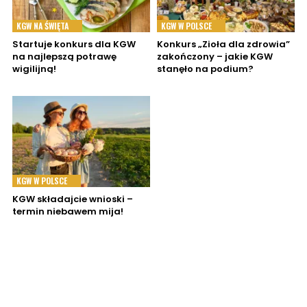
KGW NA ŚWIĘTA
KGW W POLSCE
Startuje konkurs dla KGW
Konkurs „Zioła dla zdrowia”
na najlepszą potrawę
zakończony – jakie KGW
wigilijną!
stanęło na podium?
KGW W POLSCE
KGW składajcie wnioski –
termin niebawem mija!