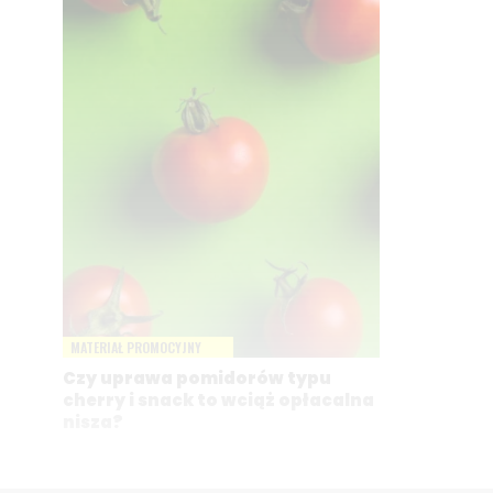
MATERIAŁ PROMOCYJNY
Czy uprawa pomidorów typu
cherry i snack to wciąż opłacalna
nisza?