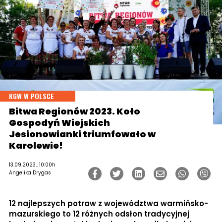
KGW W POLSCE
Bitwa Regionów 2023. Koło
Gospodyń Wiejskich
Jesionowianki triumfowało w
Karolewie!
13.09.2023., 10:00h
Angelika Drygas
12 najlepszych potraw z województwa warmińsko-
mazurskiego to 12 różnych odsłon tradycyjnej