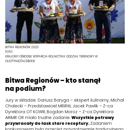
BITWA REGIONÓW 2023
FOTO:
KRAJOWY OŚRODEK WSPARCIA ROLNICTWA ODDZIAŁ TERENOWY W
OLSZTYNIE/FACEBOOK
Bitwa Regionów – kto stanął
na podium?
Jury w składzie: Dariusz Baryga – ekspert kulinarny, Michał
Chalecki – Przedstawiciel MRiRW, Jacek Pawlik – Z-ca
Dyrektora OT KOWR, Bogdan Moroz – Z-ca Dyrektora
ARiMR OR miało trudne zadanie.
Wszystkie potrawy
przywracały do łask stare receptury.
Zadaniem
konkursowym było przecież przygotowanie tradycyjnego