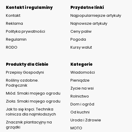
Kontakt i regulaminy
Przydatne linki
Kontakt
Najpopularniejsze artykuły
Reklama
Najnowsze artykuły
Polityka prywatności
Ceny paliw
Regulamin
Pogoda
RODO
Kursy walut
Produkty dla Ciebie
Kategorie
Przepisy Gospodyni
Wiadomości
Rośliny ozdobne.
Pieniądze
Podręcznik
Życie na wsi
Miód. Smaki mojego ogrodu
Rolnictwo
Zioła. Smaki mojego ogrodu
Dom i ogród
Jak to się kręci. Technika
Od kuchni
rolnicza dla najmłodszych
Uroda i Zdrowie
Znacznik plantacyjny na
grządki
MOTO