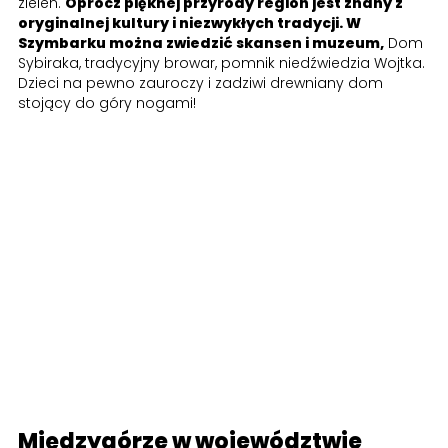
zieleń.
Oprócz pięknej przyrody region jest znany z
oryginalnej kultury i niezwykłych tradycji. W
Szymbarku można zwiedzić skansen i muzeum,
Dom
Sybiraka, tradycyjny browar, pomnik niedźwiedzia Wojtka.
Dzieci na pewno zauroczy i zadziwi drewniany dom
stojący do góry nogami!
Międzygórze w województwie