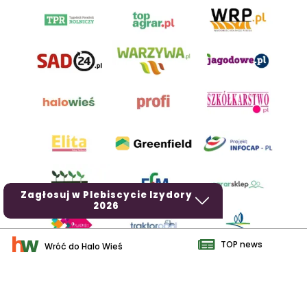
Zagłosuj w Plebiscycie Izydory
2026
TOP news
Wróć do Halo Wieś
AgroHorti Media Sp. z o.o. ul. Metalowa 5, 60-118 Poznań. Akta
rejestrowe przechowywane w Sądzie Rejonowym Poznań - Nowe
Miasto i Wilda w Poznaniu, VIII Wydziale Gospodarczym, KRS