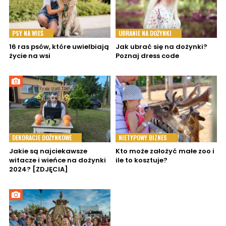
PSY NA WIEŚ
UBRANIE NA DOŻYNKI
16 ras psów, które uwielbiają
Jak ubrać się na dożynki?
życie na wsi
Poznaj dress code
DEKORACJE DOŻYNKOWE
NIETYPOWY BIZNES
Jakie są najciekawsze
Kto może założyć małe zoo i
witacze i wieńce na dożynki
ile to kosztuje?
2024? [ZDJĘCIA]