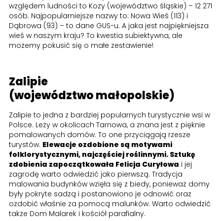
względem ludności to Kozy (województwo śląskie) – 12 271
osób. Najpopularniejsze nazwy to: Nowa Wieś (113) i
Dąbrowa (93) – to dane GUS-u. A jaka jest najpiękniejsza
wieś w naszym kraju? To kwestia subiektywna, ale
możemy pokusić się o małe zestawienie!
Zalipie
(województwo małopolskie)
Zalipie to jedna z bardziej popularnych turystycznie wsi w
Polsce. Leży w okolicach Tarnowa, a znana jest z pięknie
pomalowanych domów. To one przyciągają rzesze
turystów.
Elewacje ozdobione są motywami
folklorystycznymi, najczęściej roślinnymi. Sztukę
zdobienia zapoczątkowała Felicja Curyłowa
i jej
zagrodę warto odwiedzić jako pierwszą. Tradycja
malowania budynków wzięła się z biedy, ponieważ domy
były pokryte sadzą i postanowiono je odnowić oraz
ozdobić właśnie za pomocą malunków. Warto odwiedzić
także Dom Malarek i kościół parafialny.