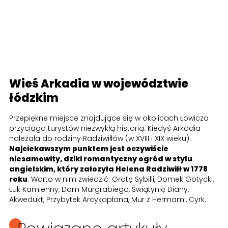
Wieś Arkadia w województwie
łódzkim
Przepiękne miejsce znajdujące się w okolicach Łowicza
przyciąga turystów niezwykłą historią. Kiedyś Arkadia
należała do rodziny Radziwiłłów (w XVIII i XIX wieku).
Najciekawszym punktem jest oczywiście
niesamowity, dziki romantyczny ogród w stylu
angielskim, który załozyła Helena Radziwiłł w 1778
roku
. Warto w nim zwiedzić: Grotę Sybilli, Domek Gotycki,
Łuk Kamienny, Dom Murgrabiego, Świątynię Diany,
Akwedukt, Przybytek Arcykapłana, Mur z Hermami, Cyrk.