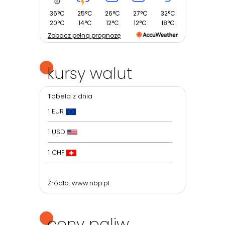
36°C
25°C
26°C
27°C
32°C
20°C
14°C
12°C
12°C
18°C
Zobacz pełną prognozę
kursy walut
Tabela z dnia
1 EUR
1 USD
1 CHF
Źródło:
www.nbp.pl
ceny paliw