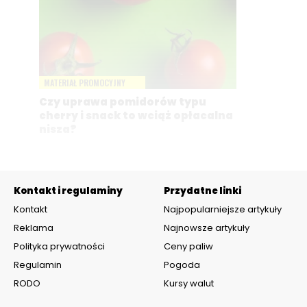
MATERIAŁ PROMOCYJNY
Czy uprawa pomidorów typu
cherry i snack to wciąż opłacalna
nisza?
Kontakt i regulaminy
Przydatne linki
Kontakt
Najpopularniejsze artykuły
Reklama
Najnowsze artykuły
Polityka prywatności
Ceny paliw
Regulamin
Pogoda
RODO
Kursy walut