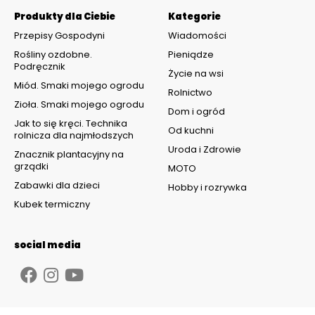
Produkty dla Ciebie
Kategorie
Przepisy Gospodyni
Wiadomości
Rośliny ozdobne.
Pieniądze
Podręcznik
Życie na wsi
Miód. Smaki mojego ogrodu
Rolnictwo
Zioła. Smaki mojego ogrodu
Dom i ogród
Jak to się kręci. Technika
Od kuchni
rolnicza dla najmłodszych
Uroda i Zdrowie
Znacznik plantacyjny na
grządki
MOTO
Zabawki dla dzieci
Hobby i rozrywka
Kubek termiczny
social media