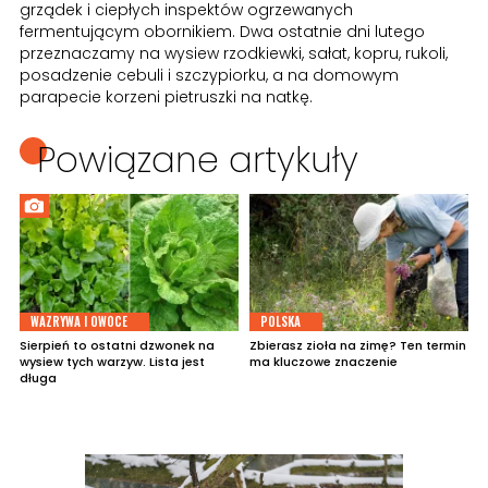
grządek i ciepłych inspektów ogrzewanych
fermentującym obornikiem. Dwa ostatnie dni lutego
przeznaczamy na wysiew rzodkiewki, sałat, kopru, rukoli,
posadzenie cebuli i szczypiorku, a na domowym
parapecie korzeni pietruszki na natkę.
Powiązane artykuły
WAZRYWA I OWOCE
POLSKA
Sierpień to ostatni dzwonek na
Zbierasz zioła na zimę? Ten termin
wysiew tych warzyw. Lista jest
ma kluczowe znaczenie
długa