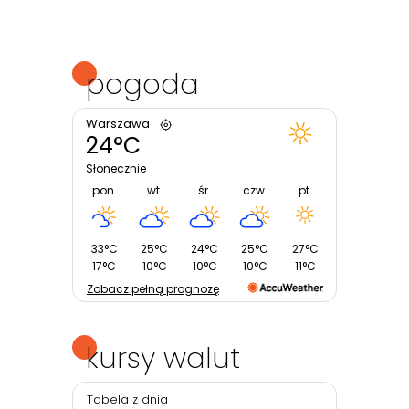
pogoda
Warszawa
24°C
Słonecznie
pon.
wt.
śr.
czw.
pt.
33°C
25°C
24°C
25°C
27°C
17°C
10°C
10°C
10°C
11°C
Zobacz pełną prognozę
kursy walut
Tabela z dnia