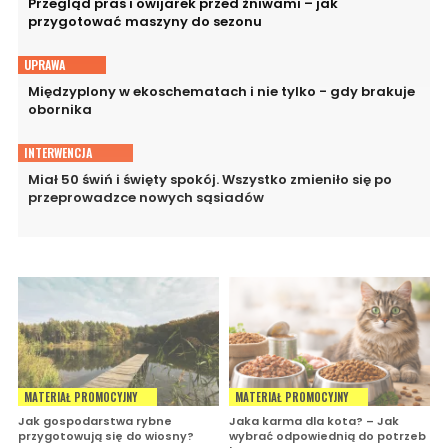
Przegląd pras i owijarek przed żniwami – jak
przygotować maszyny do sezonu
UPRAWA
Międzyplony w ekoschematach i nie tylko - gdy brakuje
obornika
INTERWENCJA
Miał 50 świń i święty spokój. Wszystko zmieniło się po
przeprowadzce nowych sąsiadów
MATERIAŁ PROMOCYJNY
MATERIAŁ PROMOCYJNY
Jak gospodarstwa rybne
Jaka karma dla kota? – Jak
przygotowują się do wiosny?
wybrać odpowiednią do potrzeb