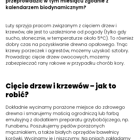
przeprowadzić w tym miesiącu zgodnie z
kalendarzem biodynamicznym?
Luty sprzyja pracom związanym z cięciem drzew i
krzewów, ale jest to uzależnione od pogody (tylko gdy
sucho, słonecznie, w temperaturze około 5°C). To również
dobry czas na pozyskiwanie drewna opałowego. Tnąc
krzewy porzeczek i agrestów, możemy uzyskać sztobry.
Prowadząc cięcie drzew owocowych, możemy
zabezpieczać rany rakowe w przypadku chorób kory.
Cięcie drzew i krzewów – jak to
robić?
Dokładnie wycinamy porażone miejsce do zdrowego
drewna i smarujemy maścią ogrodniczą lub farbą
emulsyjną z dodatkiem preparatu grzybobójczego, np.
Funabenu. Poszukujemy pędów porażonych
mączniakiem, a także białych oprzędów bawełnicy
korówki. Wycinamy je i niszczymy. Na pniach zakładamy