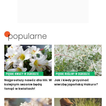
popularne
PIĘKNE KWIATY W OGRODZIE
PIĘKNE ROŚLINY W OGRODZIE
Najprostszy nawóz dla lilii. W
Jak i kiedy przycinać
kolejnym sezonie będą
wierzbę japońską Hakuro?
tonąć w kwiatach!