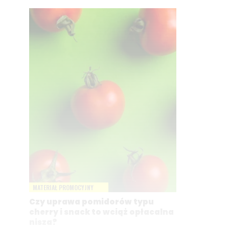
MATERIAŁ PROMOCYJNY
Czy uprawa pomidorów typu
cherry i snack to wciąż opłacalna
nisza?