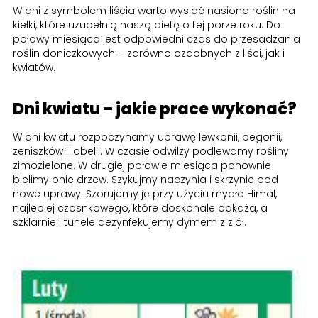
W dni z symbolem liścia warto wysiać nasiona roślin na
kiełki, które uzupełnią naszą dietę o tej porze roku. Do
połowy miesiąca jest odpowiedni czas do przesadzania
roślin doniczkowych – zarówno ozdobnych z liści, jak i
kwiatów.
Dni kwiatu – jakie prace wykonać?
W dni kwiatu rozpoczynamy uprawę lewkonii, begonii,
żeniszków i lobelii. W czasie odwilży podlewamy rośliny
zimozielone. W drugiej połowie miesiąca ponownie
bielimy pnie drzew. Szykujmy naczynia i skrzynie pod
nowe uprawy. Szorujemy je przy użyciu mydła Himal,
najlepiej czosn­kowego, które doskonale odkaża, a
szklarnie i tunele dezynfekujemy dymem z ziół.