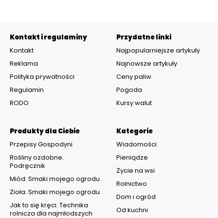
Kontakt i regulaminy
Przydatne linki
Kontakt
Najpopularniejsze artykuły
Reklama
Najnowsze artykuły
Polityka prywatności
Ceny paliw
Regulamin
Pogoda
RODO
Kursy walut
Produkty dla Ciebie
Kategorie
Przepisy Gospodyni
Wiadomości
Rośliny ozdobne.
Pieniądze
Podręcznik
Życie na wsi
Miód. Smaki mojego ogrodu
Rolnictwo
Zioła. Smaki mojego ogrodu
Dom i ogród
Jak to się kręci. Technika
Od kuchni
rolnicza dla najmłodszych