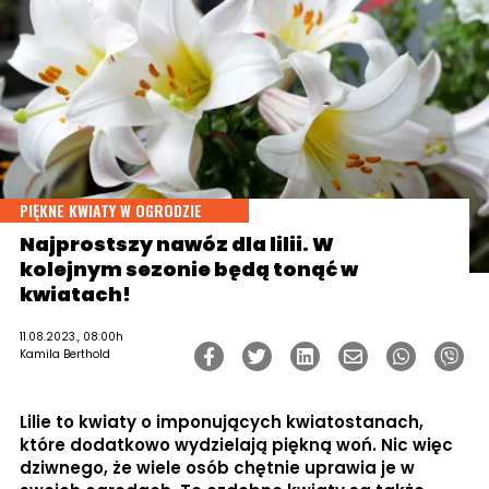
PIĘKNE KWIATY W OGRODZIE
Najprostszy nawóz dla lilii. W
kolejnym sezonie będą tonąć w
kwiatach!
11.08.2023., 08:00h
Kamila Berthold
Lilie to kwiaty o imponujących kwiatostanach,
które dodatkowo wydzielają piękną woń. Nic więc
dziwnego, że wiele osób chętnie uprawia je w