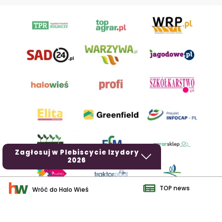
Zagłosuj w Plebiscycie Izydory
2026
TOP news
Wróć do Halo Wieś
AgroHorti Media Sp. z o.o. ul. Metalowa 5, 60-118 Poznań. Akta
rejestrowe przechowywane w Sądzie Rejonowym Poznań - Nowe