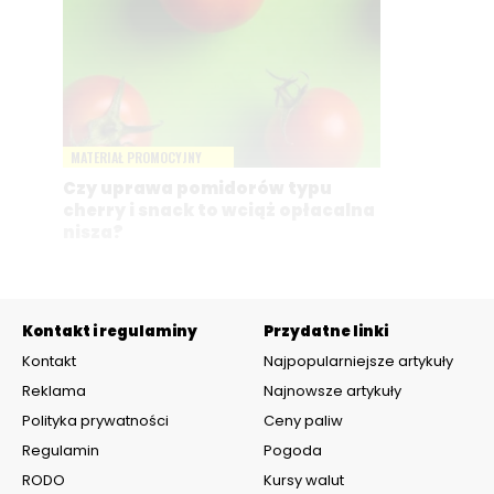
MATERIAŁ PROMOCYJNY
Czy uprawa pomidorów typu
cherry i snack to wciąż opłacalna
nisza?
Kontakt i regulaminy
Przydatne linki
Kontakt
Najpopularniejsze artykuły
Reklama
Najnowsze artykuły
Polityka prywatności
Ceny paliw
Regulamin
Pogoda
RODO
Kursy walut