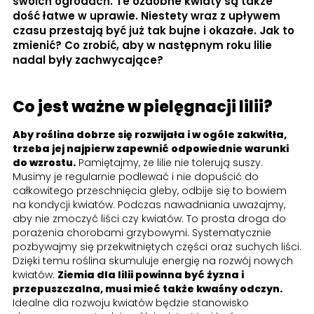
swoich ogrodach. Te ozdobne kwiaty są także
dość łatwe w uprawie. Niestety wraz z upływem
czasu przestają być już tak bujne i okazałe. Jak to
zmienić? Co zrobić, aby w następnym roku lilie
nadal były zachwycające?
Co jest ważne w pielęgnacji lilii?
Aby roślina dobrze się rozwijała i w ogóle zakwitła,
trzeba jej najpierw zapewnić odpowiednie warunki
do wzrostu.
Pamiętajmy, że lilie nie tolerują suszy.
Musimy je regularnie podlewać i nie dopuścić do
całkowitego przeschnięcia gleby, odbije się to bowiem
na kondycji kwiatów. Podczas nawadniania uważajmy,
aby nie zmoczyć liści czy kwiatów. To prosta droga do
porażenia chorobami grzybowymi. Systematycznie
pozbywajmy się przekwitniętych części oraz suchych liści.
Dzięki temu roślina skumuluje energię na rozwój nowych
kwiatów.
Ziemia dla lilii powinna być żyzna i
przepuszczalna, musi mieć także kwaśny odczyn.
Idealne dla rozwoju kwiatów będzie stanowisko