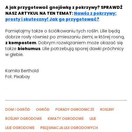
A jak przygotować gnojówkę z pokrzywy? SPRAWDŹ
NASZ ARTYKUŁ NA TEN TEMAT:
Nawóz z pokrzywy:
prosty i skuteczny! Jak go przygotować?
Pamiętajmy także o ściółkowaniu tych roślin. Lilie będą
dobrze rosły również po zmieszaniu ziemi, w której rosną,
z kompostem
. Dobrym rozwiązaniem może okazać się
także
biohumus
. Lilie potrzebują sporej dawki próchnicy
w glebie.
Kamila Berthold
Fot. Pixabay
DOM I OGRÓD
OGRÓD
PORADY OGRODNICZE
ROSLINY
ROŚLINY OGRODOWE
KWIATY OGRODOWE
LILIE
LILIE OGRODOWE
PIELĘGNACJA LILII OGRODOWYCH