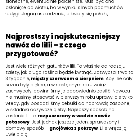
słoneczne, ewentualnie półcieniste. Musi być ono
osłonięte od wiatru, bo w wyniku silnych podmuchów
łodygi ulegną uszkodzeniu, a kwiaty się położą.
Najprostszy i najskuteczniejszy
nawóz do lilii – z czego
przygotować?
Jest wiele różnych gatunków lilii. To właśnie od rodzaju
zależy, jak długo roślina będzie kwitnąć. Zazwyczaj trwa to
3 tygodnie,
między czerwcem a sierpniem
. Aby lilie cały
sezon były piękne, a w następnym roku wciąż
zachwycały, powinniśmy je odpowiednio zasilić. Nawozu
nie musimy stosować w pierwszym roku uprawy, ale tylko
wtedy, gdy posadziliśmy cebulki do naprawdę zasobnej
w składniki odżywcze gleby. Najlepszy sposób na
zasilenie lilii to
rozpuszczony w wodzie nawóz
potasowy
. Jest jednak jeszcze jeden, sprawdzony i
domowy sposób –
gnojówka z pokrzyw
. Lilie wręcz ją
uwielbiają.