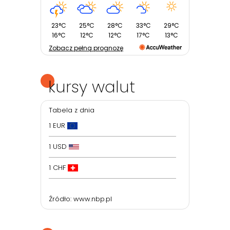
23°C
25°C
28°C
33°C
29°C
16°C
12°C
12°C
17°C
13°C
Zobacz pełną prognozę
kursy walut
Tabela z dnia
1 EUR
1 USD
1 CHF
Źródło:
www.nbp.pl