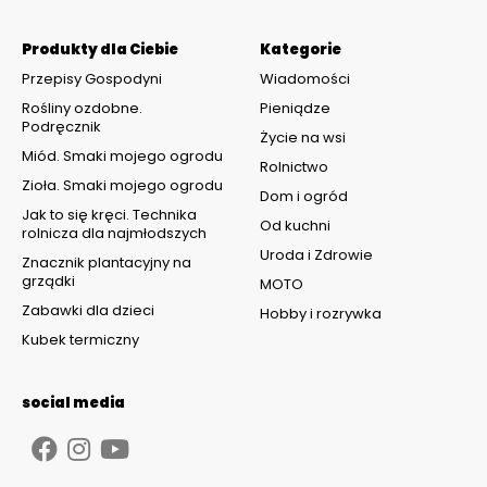
Produkty dla Ciebie
Kategorie
Przepisy Gospodyni
Wiadomości
Rośliny ozdobne.
Pieniądze
Podręcznik
Życie na wsi
Miód. Smaki mojego ogrodu
Rolnictwo
Zioła. Smaki mojego ogrodu
Dom i ogród
Jak to się kręci. Technika
Od kuchni
rolnicza dla najmłodszych
Uroda i Zdrowie
Znacznik plantacyjny na
grządki
MOTO
Zabawki dla dzieci
Hobby i rozrywka
Kubek termiczny
social media