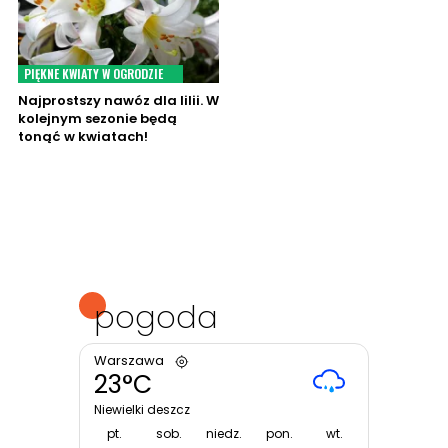
PIĘKNE KWIATY W OGRODZIE
Najprostszy nawóz dla lilii. W
kolejnym sezonie będą
tonąć w kwiatach!
pogoda
Warszawa
23°C
Niewielki deszcz
pt.
sob.
niedz.
pon.
wt.