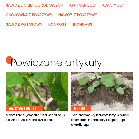
NAWÓZ DO LILII OGRODOWYCH
KWITNIENIE LILII
KWIATY LILII
GNOJÓWKA Z POKRZYWY
NAWÓZ Z POKRZYWY
NAWÓZ POTASOWY
KOMPOST
BIOHUMUS
Powiązane artykuły
WAZRYWA I OWOCE
OGRÓD
Masz takie „cygara” na winorośli?
Ten darmowy nawóz leży w wielu
To znak, że działa szkodnik
domach. Pomidory i ogórki go
uwielbiają