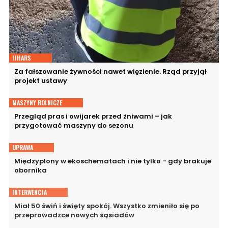
IJHARS
Za fałszowanie żywności nawet więzienie. Rząd przyjął
projekt ustawy
MASZYNY ROLNICZE
Przegląd pras i owijarek przed żniwami – jak
przygotować maszyny do sezonu
UPRAWA
Międzyplony w ekoschematach i nie tylko - gdy brakuje
obornika
INTERWENCJA
Miał 50 świń i święty spokój. Wszystko zmieniło się po
przeprowadzce nowych sąsiadów