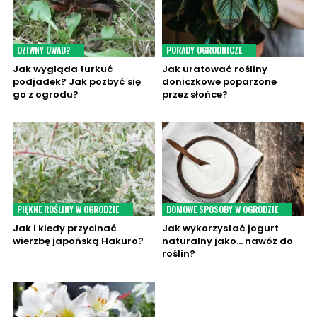
DZIWNY OWAD?
PORADY OGRODNICZE
Jak wygląda turkuć
Jak uratować rośliny
podjadek? Jak pozbyć się
doniczkowe poparzone
go z ogrodu?
przez słońce?
PIĘKNE ROŚLINY W OGRODZIE
DOMOWE SPOSOBY W OGRODZIE
Jak i kiedy przycinać
Jak wykorzystać jogurt
wierzbę japońską Hakuro?
naturalny jako… nawóz do
roślin?