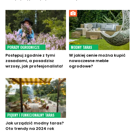
PORADY OGRODNICZE
MODNY TARAS
Postępuj zgodnie z tymi
W jakiej cenie można kupić
zasadami, a posadzisz
nowoczesne meble
wrzosy, jak profesjonalista!
ogrodowe?
PIĘKNY I FUNKCJONALNY TARAS
Jak urządzić modny taras?
Oto trendy na 2024 rok