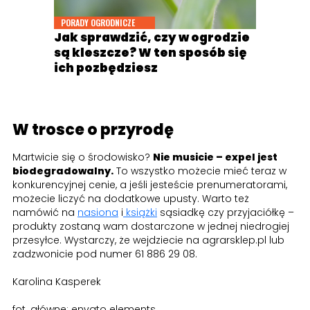
PORADY OGRODNICZE
Jak sprawdzić, czy w ogrodzie
są kleszcze? W ten sposób się
ich pozbędziesz
W trosce o przyrodę
Martwicie się o środowisko?
Nie musicie – expel jest
biodegradowalny.
To wszystko możecie mieć teraz w
konkurencyjnej cenie, a jeśli jesteście prenumeratorami,
możecie liczyć na dodatkowe upusty. Warto też
namówić na
nasiona
i
książki
sąsiadkę czy przyjaciółkę –
produkty zostaną wam dostarczone w jednej niedrogiej
przesyłce. Wystarczy, że wejdziecie na agrarsklep.pl lub
zadzwonicie pod numer 61 886 29 08.
Karolina Kasperek
fot. główne: envato elements