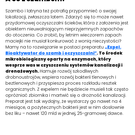
Szambo i latryna też potrafią przypomnieć o swojej
lokalizacji, zwłaszcza latem. Zdarzyć się to może nawet
przydomowej oczyszczalni ścieków, która z założenia jest
obiektem nieuwalniającym nieprzyjemnych zapachów
do otoczenia. Co zrobić, by letnim wieczorem zapach
maciejki nie musiał konkurować z wonią nieczystości?
Mamy na to rozwiązanie w postaci preparatu
„Expel.
Bioaktywator do szamb i oczyszczalni”
. To środek
mikrobiologiczny oparty na enzymach, który
wesprze was w czyszczeniu systemów kanalizacji i
drenażowych.
Hamuje rozwój szkodliwych
drobnoustrojów, wspiera rozwój bakterii tlenowych i
beztlenowych i przyspiesza proces rozkładu resztek
organicznych. Z expelem nie będziecie musieli tak często
opróżniać zbiornika i martwić się o drożność kanalizacji.
Preparat jest tak wydajny, że wystarczy go nawet na 4
miesiące, a pożytecznych bakterii jest w nim dosłownie
bez liku – nawet 120 mld w jednej, 25-gramowej dawce.