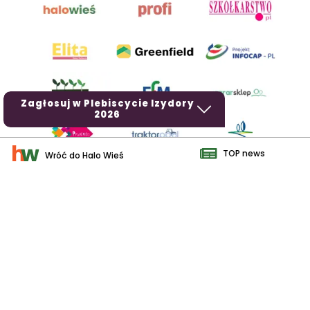
Zagłosuj w Plebiscycie Izydory
2026
TOP news
Wróć do Halo Wieś
AgroHorti Media Sp. z o.o. ul. Metalowa 5, 60-118 Poznań. Akta
rejestrowe przechowywane w Sądzie Rejonowym Poznań - Nowe
Miasto i Wilda w Poznaniu, VIII Wydziale Gospodarczym, KRS
0001116269, NIP 7792573719, REGON 529158846, kapitał zakładowy:
3.608.000 PLN.
Wszystkie prezentowane w ramach niniejszego portalu treści są
własnością AgroHorti Media Sp. z o.o, są zastrzeżone i chronione
prawem autorskim, kopiowanie i dalsze rozpowszechnianie treści jest
zabronione. (art. 25 ust. 1 pkt 1b ustawy z 4 lutego 1994 roku o prawie
autorskim i prawach pokrewnych.