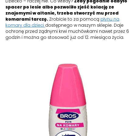
Dziecko – raczej nie. Co wtedy?
Żeby pogodnie odbyło
spacer po lesie albo pozwoliło zjeść kolację ze
znajomymi w altanie, trzeba stworzyć mu przed
komarami tarczę.
Zrobicie to za pomocą
płynu na
komary dla dzieci
dostępnego w naszym sklepie. Daje
ochronę przed żądnymi krwi muchówkami nawet przez 6
godzin i można go stosować już od 12. miesiąca życia.