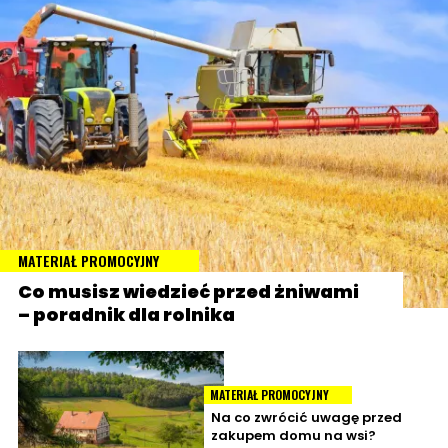
MATERIAŁ PROMOCYJNY
Co musisz wiedzieć przed żniwami
– poradnik dla rolnika
MATERIAŁ PROMOCYJNY
Na co zwrócić uwagę przed
zakupem domu na wsi?