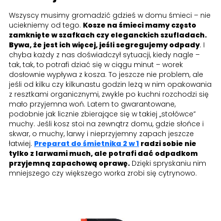
Wszyscy musimy gromadzić gdzieś w domu śmieci – nie
uciekniemy od tego.
Kosze na śmieci mamy często
zamknięte w szafkach czy eleganckich szufladach.
Bywa, że jest ich więcej, jeśli segregujemy odpady
. I
chyba każdy z nas doświadczył sytuacji, kiedy nagle –
tak, tak, to potrafi dziać się w ciągu minut – worek
dosłownie wypływa z kosza. To jeszcze nie problem, ale
jeśli od kilku czy kilkunastu godzin leżą w nim opakowania
z resztkami organicznymi, zwykle po kuchni rozchodzi się
mało przyjemna woń. Latem to gwarantowane,
podobnie jak licznie zbierające się w takiej „stołówce”
muchy. Jeśli kosz stoi na zewnątrz domu, gdzie słońce i
skwar, o muchy, larwy i nieprzyjemny zapach jeszcze
łatwiej.
Preparat do śmietnika 2 w 1
radzi sobie nie
tylko z larwami much, ale potrafi dać odpadkom
przyjemną zapachową oprawę.
Dzięki spryskaniu nim
mniejszego czy większego worka zrobi się cytrynowo.