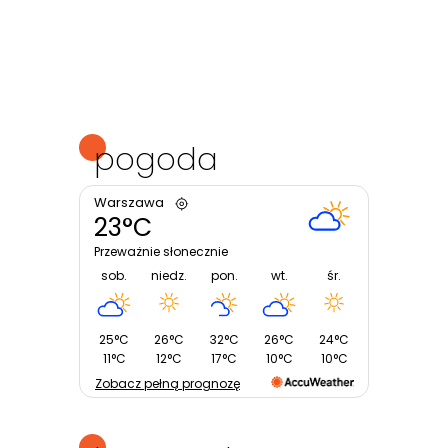
pogoda
Warszawa
23°C
Przeważnie słonecznie
sob.
niedz.
pon.
wt.
śr.
25°C
26°C
32°C
26°C
24°C
11°C
12°C
17°C
10°C
10°C
Zobacz pełną prognozę