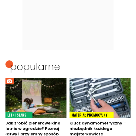
popularne
LETNI SEANS
MATERIAŁ PROMOCYJNY
Jak zrobić plenerowe kino
Klucz dynamometryczny –
letnie w ogrodzie? Poznaj
niezbędnik każdego
łatwy i przyjemny sposób
majsterkowicza