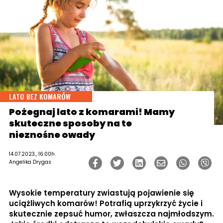
LATO BEZ KOMARÓW
Pożegnaj lato z komarami! Mamy
skuteczne sposoby na te
nieznośne owady
14.07.2023., 16:00h
Angelika Drygas
Wysokie temperatury zwiastują pojawienie się
uciążliwych komarów! Potrafią uprzykrzyć życie i
skutecznie zepsuć humor, zwłaszcza najmłodszym.