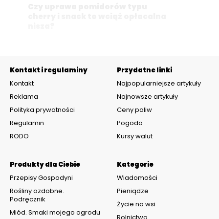
Czy uprawa pomidorów typu
cherry i snack to wciąż opłacalna
nisza?
Kontakt i regulaminy
Przydatne linki
Kontakt
Najpopularniejsze artykuły
Reklama
Najnowsze artykuły
Polityka prywatności
Ceny paliw
Regulamin
Pogoda
RODO
Kursy walut
Produkty dla Ciebie
Kategorie
Przepisy Gospodyni
Wiadomości
Rośliny ozdobne.
Pieniądze
Podręcznik
Życie na wsi
Miód. Smaki mojego ogrodu
Rolnictwo