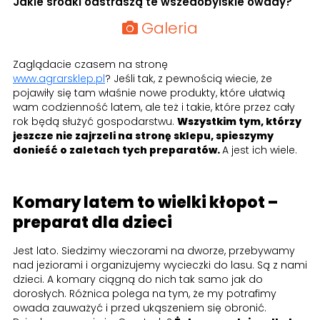
Jakie środki odstraszą te wszedobylskie owady?
Galeria
Zaglądacie czasem na stronę
www.agrarsklep.pl
? Jeśli tak, z pewnością wiecie, że
pojawiły się tam właśnie nowe produkty, które ułatwią
wam codzienność latem, ale też i takie, które przez cały
rok będą służyć gospodarstwu.
Wszystkim tym, którzy
jeszcze nie zajrzeli na stronę sklepu, spieszymy
donieść o zaletach tych preparatów.
A jest ich wiele.
Komary latem to wielki kłopot –
preparat dla dzieci
Jest lato. Siedzimy wieczorami na dworze, przebywamy
nad jeziorami i organizujemy wycieczki do lasu. Są z nami
dzieci. A komary ciągną do nich tak samo jak do
dorosłych. Różnica polega na tym, że my potrafimy
owada zauważyć i przed ukąszeniem się obronić.