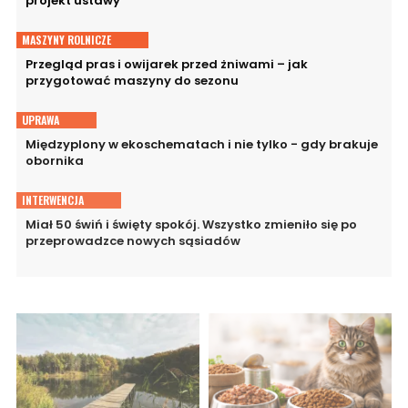
projekt ustawy
MASZYNY ROLNICZE
Przegląd pras i owijarek przed żniwami – jak
przygotować maszyny do sezonu
UPRAWA
Międzyplony w ekoschematach i nie tylko - gdy brakuje
obornika
INTERWENCJA
Miał 50 świń i święty spokój. Wszystko zmieniło się po
przeprowadzce nowych sąsiadów