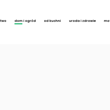
ctwo
dom i ogród
od kuchni
uroda i zdrowie
mo