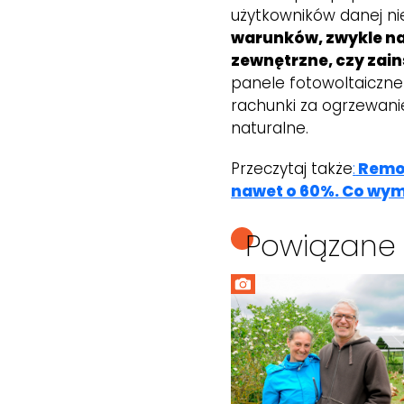
użytkowników danej ni
warunków, zwykle nal
zewnętrzne, czy zai
panele fotowoltaiczne
rachunki za ogrzewani
naturalne.
Przeczytaj także
:
Remon
nawet o 60%. Co wym
Powiązane 