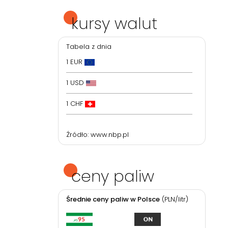
kursy walut
Tabela z dnia
1 EUR
1 USD
1 CHF
Źródło:
www.nbp.pl
ceny paliw
Średnie ceny paliw w Polsce
(PLN/litr)