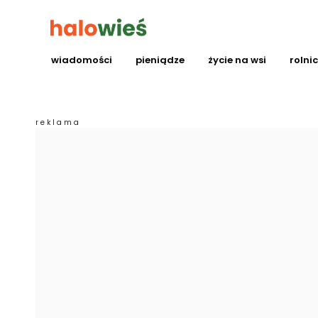
wiadomości
pieniądze
życie na wsi
rolni