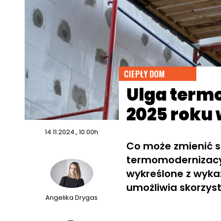
CIEPŁY DOM
Ulga term
2025 roku 
14.11.2024., 10:00h
Co może zmienić s
termomodernizacyj
wykreślone z wyka
umożliwia skorzysta
Angelika Drygas