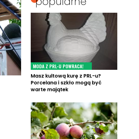
popularne
MODA Z PRL-U POWRACA!
Masz kultową kurę z PRL-u?
Porcelana i szkło mogą być
warte majątek