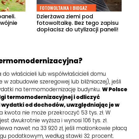
FOTOWOLTAIKA I BIOGAZ
aneli.
Dzierżawa ziemi pod
dwójnie
fotowoltaikę. Bez tego zapisu
dopłacisz do utylizacji paneli!
 termomodernizacyjna?
 do właścicieli lub współwłaścicieli domu
 w zabudowie szeregowej lub bliźniaczej), jeśli
ydatki na termomodernizację budynku.
W Polsce
lgi termomodernizacyjnej i odliczyć
l wydatki od dochodów, uwzględniając je w
na kwota nie może przekroczyć 53 tys. zł. W
st dwukrotnie wyższa i wynosi 106 tys. zł.
wa nawet na 33 920 zł, jeśli małżonkowie płacą
gu podatkowym, według stawki 32 procent.