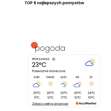
TOP 6 najlepszych pomysłów
pogoda
Warszawa
23°C
Przeważnie słonecznie
sob.
niedz.
pon.
wt.
śr.
25°C
26°C
32°C
26°C
24°C
11°C
12°C
17°C
10°C
10°C
Zobacz pełną prognozę