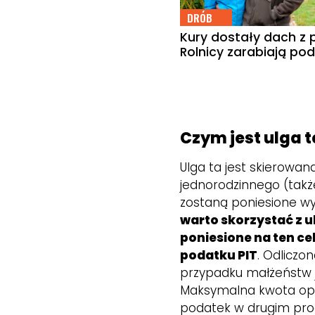
DRÓB
Kury dostały dach z p
Rolnicy zarabiają po
Czym jest ulga
Ulga ta jest skierowana
jednorodzinnego (także
zostaną poniesione w
warto skorzystać z u
poniesione na ten ce
podatku PIT
. Odliczo
przypadku małżeństw je
Maksymalna kwota opie
podatek w drugim pro