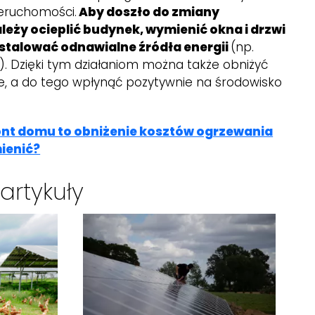
eruchomości.
Aby doszło do zmiany
eży ocieplić budynek, wymienić okna i drzwi
nstalować odnawialne źródła energii
(np.
). Dzięki tym działaniom można także obniżyć
e, a do tego wpłynąć pozytywnie na środowisko
t domu to obniżenie kosztów ogrzewania
ienić?
artykuły