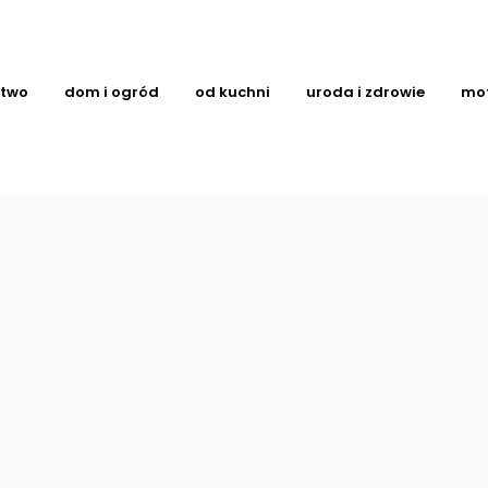
ctwo
dom i ogród
od kuchni
uroda i zdrowie
mo