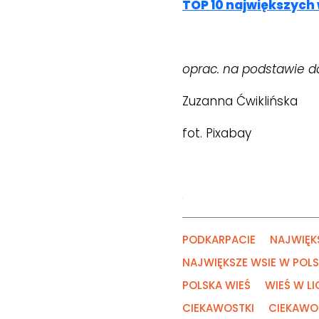
TOP 10 największych
oprac. na podstawie d
Zuzanna Ćwiklińska
fot. Pixabay
PODKARPACIE
NAJWIĘK
NAJWIĘKSZE WSIE W POL
POLSKA WIEŚ
WIEŚ W L
CIEKAWOSTKI
CIEKAWOS