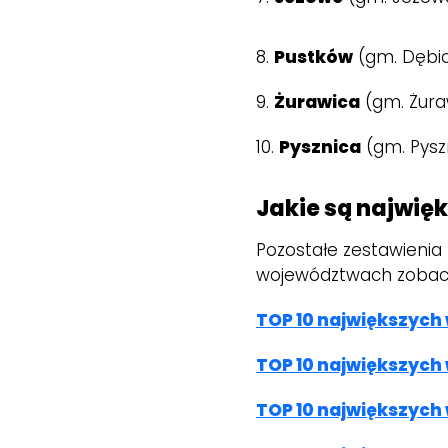
8.
Pustków
(gm. Dębic
9.
Żurawica
(gm. Żura
10.
Pysznica
(gm. Pysz
Jakie są najwię
Pozostałe zestawienia
województwach zobacz
TOP 10 największych 
TOP 10 największych
TOP 10 największych 