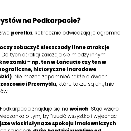
rystów na Podkarpacie?
ziwa
perełka
. Rokrocznie odwiedzają je ogromne
oczy zobaczyć Bieszczady i inne atrakcje
.
Do tych atrakcji zaliczają się między innymi
ękne zamki – np. ten w Łańcucie czy ten w
tnograficzne, historyczne i narodowe
dzki)
. Nie można zapomnieć także o dwóch
zeszowie i Przemyślu
, które także są chętnie
tów.
 Podkarpacia znajduje się na
wsiach
. Stąd wzięło
wiedzonko o tym, by “rzucić wszystko i wyjechać
sze wioski słyną ze spokoju i malowniczych
nich są jednak
dużo bardziej ruchliwe od