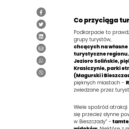
Co przyciąga tu
Podkarpacie to prawd
grupy turystów,
chcących na własne 
turystyczne regionu
Jezioro Solińskie, pi
Krasiczynie, parki e
(Magurski i Bieszcza
pięknych miastach -
R
zwiedzane przez turys
Wiele spośród atrakcji
się przecież słynne po
w Bieszczady” -
tamtej
widoków
. Niektóre z 