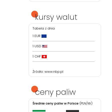
kursy walut
Tabela z dnia
1 EUR
1 USD
1 CHF
Źródło:
www.nbp.pl
ceny paliw
Średnie ceny paliw w Polsce
(PLN/litr)