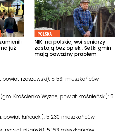
POLSKA
amienili
NIK: na polskiej wsi seniorzy
 ma już
zostają bez opieki. Setki gmin
mają poważny problem
, powiat rzeszowski): 5 531 mieszkańców
(gm. Krościenko Wyżne, powiat krośnieński): 5
a, powiat łańcucki): 5 230 mieszkańców
, powiat niżański): 5 153 mieszkańców