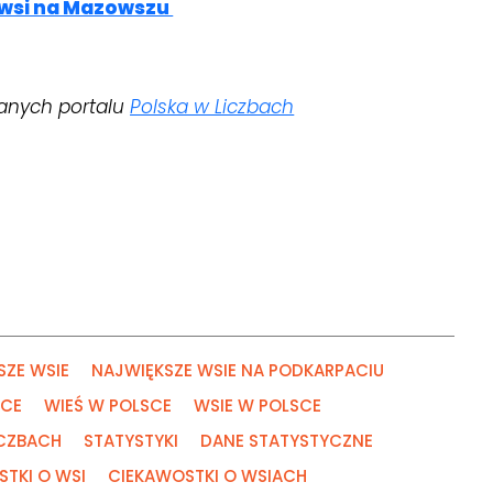
 wsi na Mazowszu
anych portalu
Polska w Liczbach
SZE WSIE
NAJWIĘKSZE WSIE NA PODKARPACIU
SCE
WIEŚ W POLSCE
WSIE W POLSCE
ICZBACH
STATYSTYKI
DANE STATYSTYCZNE
TKI O WSI
CIEKAWOSTKI O WSIACH