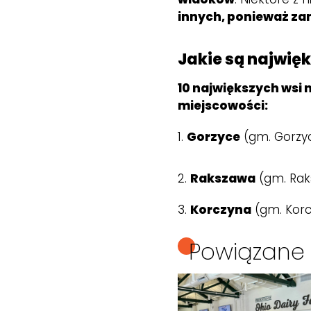
innych, ponieważ zam
Jakie są najwię
10 największych wsi 
miejscowości:
1.
Gorzyce
(gm. Gorzyc
2.
Rakszawa
(gm. Rak
3.
Korczyna
(gm. Korc
Powiązane 