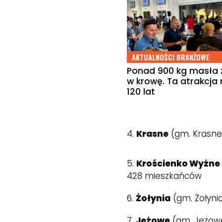
AKTUALNOŚCI BRANŻOWE
Ponad 900 kg masła z
w krowę. Ta atrakcja
120 lat
4.
Krasne
(gm. Krasne
5.
Krościenko Wyżne
428 mieszkańców
6.
Żołynia
(gm. Żołyni
7.
Jeżowe
(gm. Jeżowe