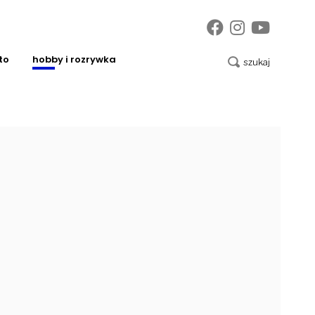
to
hobby i rozrywka