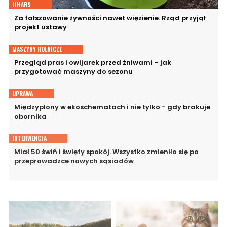
IJHARS
Za fałszowanie żywności nawet więzienie. Rząd przyjął
projekt ustawy
MASZYNY ROLNICZE
Przegląd pras i owijarek przed żniwami – jak
przygotować maszyny do sezonu
UPRAWA
Międzyplony w ekoschematach i nie tylko - gdy brakuje
obornika
INTERWENCJA
Miał 50 świń i święty spokój. Wszystko zmieniło się po
przeprowadzce nowych sąsiadów