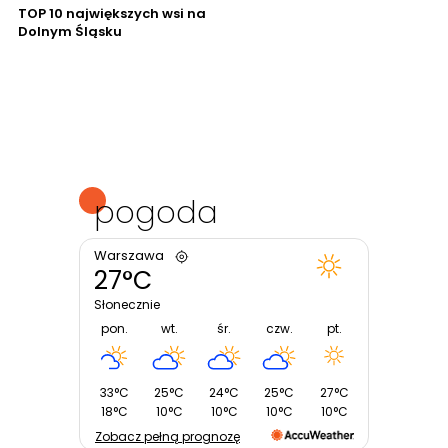
TOP 10 największych wsi na
Dolnym Śląsku
pogoda
Warszawa
27°C
Słonecznie
pon.
wt.
śr.
czw.
pt.
33°C
25°C
24°C
25°C
27°C
18°C
10°C
10°C
10°C
10°C
Zobacz pełną prognozę