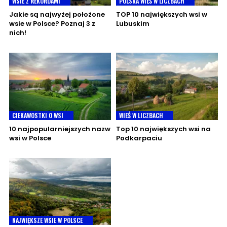
WSIE Z REKORDAMI
POLSKA WIEŚ W LICZBACH
Jakie są najwyżej położone
TOP 10 największych wsi w
wsie w Polsce? Poznaj 3 z
Lubuskim
nich!
CIEKAWOSTKI O WSI
WIEŚ W LICZBACH
10 najpopularniejszych nazw
Top 10 największych wsi na
wsi w Polsce
Podkarpaciu
NAJWIĘKSZE WSIE W POLSCE