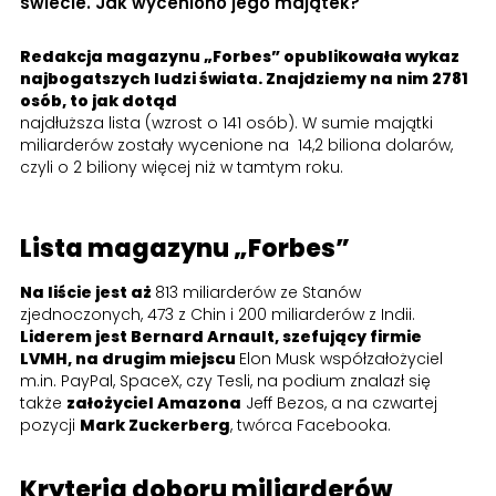
świecie. Jak wyceniono jego majątek?
Redakcja magazynu „Forbes” opublikowała wykaz
najbogatszych ludzi świata. Znajdziemy na nim 2781
osób, to jak dotąd
najdłuższa lista (wzrost o 141 osób). W sumie majątki
miliarderów zostały wycenione na 14,2 biliona dolarów,
czyli o 2 biliony więcej niż w tamtym roku.
Lista magazynu „Forbes”
Na liście jest aż
813 miliarderów ze Stanów
zjednoczonych, 473 z Chin i 200 miliarderów z Indii.
Liderem jest Bernard Arnault, szefujący firmie
LVMH, na drugim miejscu
Elon Musk współzałożyciel
m.in. PayPal, SpaceX, czy Tesli, na podium znalazł się
także
założyciel Amazona
Jeff Bezos, a na czwartej
pozycji
Mark Zuckerberg
, twórca Facebooka.
Kryteria doboru miliarderów