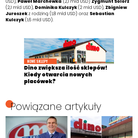
USD),
Paweł Marchewka
(2,1 mld USD)
Zygmunt Solorz
(2,1 mld USD),
Dominika Kulczyk
(2 mld USD),
Zbigniew
Juroszek
z rodziną (1,8 mld USD) oraz
Sebastian
Kulczyk
(1,6 mld USD).
NOWE SKLEPY
Dino zwiększa ilość sklepów!
Kiedy otwarcia nowych
placówek?
Powiązane artykuły