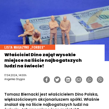
LISTA MAGAZYNU „FORBES”
Właściciel Dino zajął wysokie
miejsce na liście najbogatszych
ludzi na świecie!
17.04.2024., 14:00h
Angelika Drygas
Tomasz Biernacki jest właścicielem Dino Polska,
większościowym akcjonariuszem spółki. Właśnie
znalazł się na liście najbogatszych ludzi na