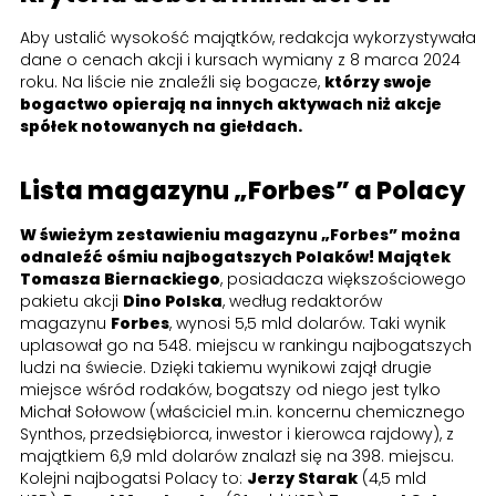
Aby ustalić wysokość majątków, redakcja wykorzystywała
dane o cenach akcji i kursach wymiany z 8 marca 2024
roku. Na liście nie znaleźli się bogacze,
którzy swoje
bogactwo opierają na innych aktywach niż akcje
spółek notowanych na giełdach.
Lista magazynu „Forbes” a Polacy
W świeżym zestawieniu magazynu „Forbes” można
odnaleźć ośmiu najbogatszych Polaków! Majątek
Tomasza Biernackiego
, posiadacza większościowego
pakietu akcji
Dino Polska
, według redaktorów
magazynu
Forbes
, wynosi 5,5 mld dolarów. Taki wynik
uplasował go na 548. miejscu w rankingu najbogatszych
ludzi na świecie. Dzięki takiemu wynikowi zajął drugie
miejsce wśród rodaków, bogatszy od niego jest tylko
Michał Sołowow (właściciel m.in. koncernu chemicznego
Synthos, przedsiębiorca, inwestor i kierowca rajdowy), z
majątkiem 6,9 mld dolarów znalazł się na 398. miejscu.
Kolejni najbogatsi Polacy to:
Jerzy Starak
(4,5 mld