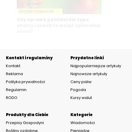
MATERIAŁ PROMOCYJNY
Czy uprawa pomidorów typu
cherry i snack to wciąż opłacalna
nisza?
Kontakt i regulaminy
Przydatne linki
Kontakt
Najpopularniejsze artykuły
Reklama
Najnowsze artykuły
Polityka prywatności
Ceny paliw
Regulamin
Pogoda
RODO
Kursy walut
Produkty dla Ciebie
Kategorie
Przepisy Gospodyni
Wiadomości
Rośliny ozdobne.
Pieniądze