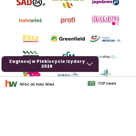
Zagłosuj w Plebiscycie Izydory
2026
TOP news
Wróć do Halo Wieś
AgroHorti Media Sp. z o.o. ul. Metalowa 5, 60-118 Poznań. Akta
rejestrowe przechowywane w Sądzie Rejonowym Poznań - Nowe
Miasto i Wilda w Poznaniu, VIII Wydziale Gospodarczym, KRS
0001116269, NIP 7792573719, REGON 529158846, kapitał zakładowy:
3.608.000 PLN.
Wszystkie prezentowane w ramach niniejszego portalu treści są
własnością AgroHorti Media Sp. z o.o, są zastrzeżone i chronione