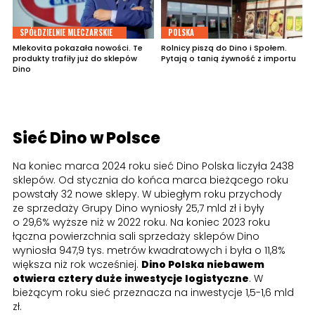
SPÓŁDZIELNIE MLECZARSKIE
POLSKA
Mlekovita pokazała nowości. Te
Rolnicy piszą do Dino i Społem.
produkty trafiły już do sklepów
Pytają o tanią żywność z importu
Dino
Sieć Dino w Polsce
Na koniec marca 2024 roku sieć Dino Polska liczyła 2438
sklepów. Od stycznia do końca marca bieżącego roku
powstały 32 nowe sklepy. W ubiegłym roku przychody
ze sprzedaży Grupy Dino wyniosły 25,7 mld zł i były
o 29,6% wyższe niż w 2022 roku. Na koniec 2023 roku
łączna powierzchnia sali sprzedaży sklepów Dino
wyniosła 947,9 tys. metrów kwadratowych i była o 11,8%
większa niż rok wcześniej.
Dino Polska niebawem
otwiera
cztery
duże inwestycje logistyczne
. W
bieżącym roku sieć przeznacza na inwestycje 1,5-1,6 mld
zł.