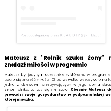
Post udostępniony przez K L A U D I ? (@k__klaudi)
Mateusz z "Rolnik szuka żony" n
znalazł miłości w programie
Mateusz był jedynym uczestnikiem, któremu w programie
udało się znaleźć miłości. Choć wszystko wskazywało na to
jedna z dziewczyn przebywających w jego domu skra
serce rolnika, to tak się nie stało.
Obecnie Mateusz da
prowadzi swoje gospodarstwo w podpoznańskiej wsi
której mieszka.