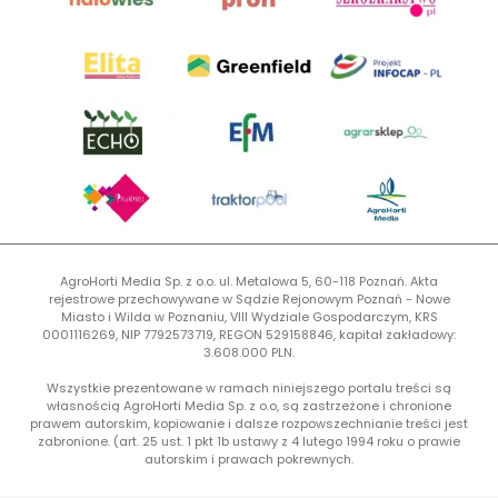
AgroHorti Media Sp. z o.o. ul. Metalowa 5, 60-118 Poznań. Akta
rejestrowe przechowywane w Sądzie Rejonowym Poznań - Nowe
Miasto i Wilda w Poznaniu, VIII Wydziale Gospodarczym, KRS
0001116269, NIP 7792573719, REGON 529158846, kapitał zakładowy:
3.608.000 PLN.
Wszystkie prezentowane w ramach niniejszego portalu treści są
własnością AgroHorti Media Sp. z o.o, są zastrzeżone i chronione
prawem autorskim, kopiowanie i dalsze rozpowszechnianie treści jest
zabronione. (art. 25 ust. 1 pkt 1b ustawy z 4 lutego 1994 roku o prawie
autorskim i prawach pokrewnych.