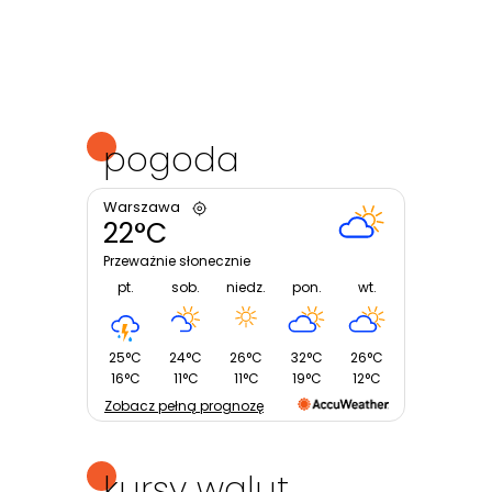
pogoda
Warszawa
22°C
Przeważnie słonecznie
pt.
sob.
niedz.
pon.
wt.
25°C
24°C
26°C
32°C
26°C
16°C
11°C
11°C
19°C
12°C
Zobacz pełną prognozę
kursy walut