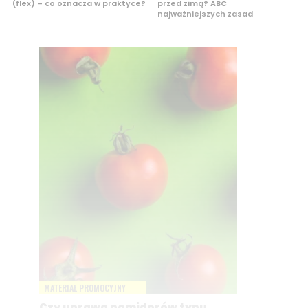
(flex) – co oznacza w praktyce?
przed zimą? ABC
najważniejszych zasad
MATERIAŁ PROMOCYJNY
Czy uprawa pomidorów typu