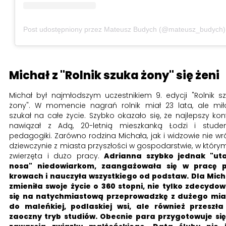
Post udostępniony przez Mateusz Budych (@mateusz_budych)
Michał z "Rolnik szuka żony" się żeni
Michał był najmłodszym uczestnikiem 9. edycji "Rolnik s
żony". W momencie nagrań rolnik miał 23 lata, ale mił
szukał na całe życie. Szybko okazało się, że najlepszy kon
nawiązał z Adą, 20-letnią mieszkanką Łodzi i stude
pedagogiki. Zarówno rodzina Michała, jak i widzowie nie wró
dziewczynie z miasta przyszłości w gospodarstwie, w który
zwierzęta i dużo pracy.
Adrianna szybko jednak "uta
nosa" niedowiarkom, zaangażowała się w pracę p
krowach i nauczyła wszystkiego od podstaw. Dla Mic
zmieniła swoje życie o 360 stopni, nie tylko zdecydo
się na natychmiastową przeprowadzkę z dużego mia
do maleńkiej, podlaskiej wsi, ale również przeszł
zaoczny tryb studiów. Obecnie para przygotowuje si