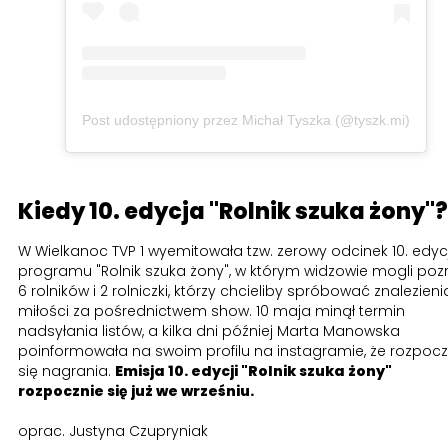
Post udostępniony przez Michał Tyszka (@tyszk.mi)
​Kiedy 10. edycja "Rolnik szuka żony"?
W Wielkanoc TVP 1 wyemitowała tzw. zerowy odcinek 10. edycj
programu "Rolnik szuka żony", w którym widzowie mogli po
6 rolników i 2 rolniczki, którzy chcieliby spróbować znalezieni
miłości za pośrednictwem show. 10 maja minął termin
nadsyłania listów, a kilka dni później Marta Manowska
poinformowała na swoim profilu na instagramie, że rozpocz
się nagrania.
Emisja 10. edycji "Rolnik szuka żony"
rozpocznie się już we wrześniu.
oprac. Justyna Czupryniak