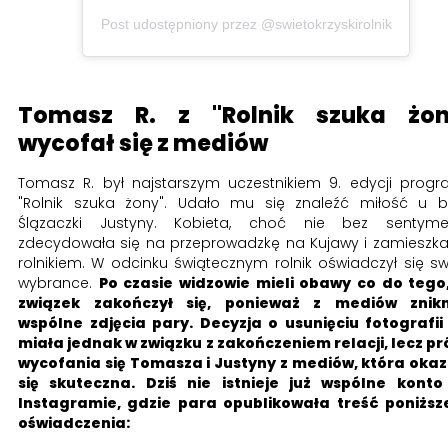
Post udostępniony przez @swietokrzyskirolnik
Tomasz R. z "Rolnik szuka żon
wycofał się z mediów
Tomasz R. był najstarszym uczestnikiem 9. edycji prog
"Rolnik szuka żony". Udało mu się znaleźć miłość u 
Ślązaczki Justyny. Kobieta, choć nie bez sentymen
zdecydowała się na przeprowadzkę na Kujawy i zamieszka
rolnikiem. W odcinku świątecznym rolnik oświadczył się sw
wybrance.
Po czasie widzowie mieli obawy co do tego
związek zakończył się, ponieważ z mediów znikn
wspólne zdjęcia pary. Decyzja o usunięciu fotografii
miała jednak w związku z zakończeniem relacji, lecz p
wycofania się Tomasza i Justyny z mediów, która oka
się skuteczna. Dziś nie istnieje już wspólne kont
Instagramie, gdzie para opublikowała treść poniżs
oświadczenia: