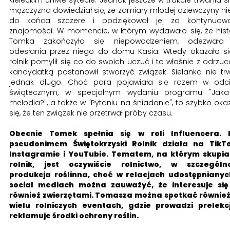
mężczyzna dowiedział się, że zamiary młodej dziewczyny ni
do końca szczere i podziękował jej za kontynuowa
znajomości. W momencie, w którym wydawało się, że hist
Tomka zakończyła się niepowodzeniem, odezwała 
odesłania przez niego do domu Kasia. Wtedy okazało się
rolnik pomylił się co do swoich uczuć i to właśnie z odrzu
kandydatką postanowił stworzyć związek. Sielanka nie tr
jednak długo. Choć para pojawiała się razem w odc
świątecznym, w specjalnym wydaniu programu "Jaka
melodia?", a także w "Pytaniu na śniadanie", to szybko oka
się, że ten związek nie przetrwał próby czasu.
Obecnie Tomek spełnia się w roli Influencera. 
pseudonimem Świętokrzyski Rolnik działa na TikTo
Instagramie i YouTubie. Tematem, na którym skupia
rolnik, jest oczywiście rolnictwo, w szczególno
produkcja roślinna, choć w relacjach udostępniany
social mediach można zauważyć, że interesuje się
również zwierzętami. Tomasza można spotkać równie
wielu rolniczych eventach, gdzie prowadzi prelekc
reklamuje środki ochrony roślin.