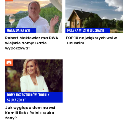
GWIAZDA NA WSI
POLSKA WIEŚ W LICZBACH
Robert Makłowicz ma DWA
TOP 10 największych wsi w
wiejskie domy! Gdzie
Lubuskim
wypoczywa?
DOMY UCZESTNIKÓW "ROLNIK
SZUKA ŻONY"
Jak wygląda dom na wsi
Kamili Boś z Rolnik szuka
żony?