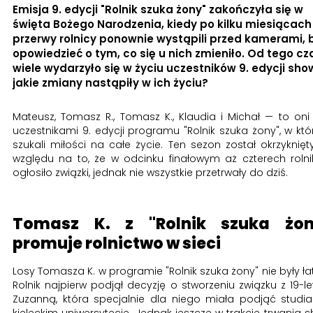
Emisja 9. edycji "Rolnik szuka żony" zakończyła się w
święta Bożego Narodzenia, kiedy po kilku miesiącach
przerwy rolnicy ponownie wystąpili przed kamerami, 
opowiedzieć o tym, co się u nich zmieniło. Od tego cz
wiele wydarzyło się w życiu uczestników 9. edycji sho
jakie zmiany nastąpiły w ich życiu?
Mateusz, Tomasz R., Tomasz K., Klaudia i Michał — to oni 
uczestnikami 9. edycji programu "Rolnik szuka żony", w kt
szukali miłości na całe życie. Ten sezon został okrzyknięt
względu na to, że w odcinku finałowym aż czterech roln
ogłosiło związki, jednak nie wszystkie przetrwały do dziś.
Tomasz K. z "Rolnik szuka żon
promuje rolnictwo w sieci
Losy Tomasza K. w programie "Rolnik szuka żony" nie były ła
Rolnik najpierw podjął decyzję o stworzeniu związku z 19-le
Zuzanną, która specjalnie dla niego miała podjąć studi
kieleckim uniwersytecie. Jednak jeszcze w trakcie trwania 