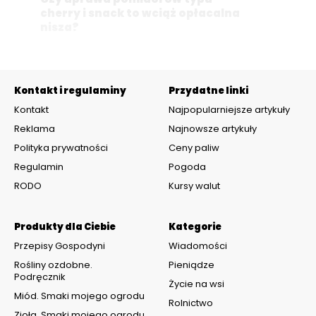
cherry i snack to wciąż opłacalna
nisza?
Kontakt i regulaminy
Przydatne linki
Kontakt
Najpopularniejsze artykuły
Reklama
Najnowsze artykuły
Polityka prywatności
Ceny paliw
Regulamin
Pogoda
RODO
Kursy walut
Produkty dla Ciebie
Kategorie
Przepisy Gospodyni
Wiadomości
Rośliny ozdobne.
Pieniądze
Podręcznik
Życie na wsi
Miód. Smaki mojego ogrodu
Rolnictwo
Zioła. Smaki mojego ogrodu