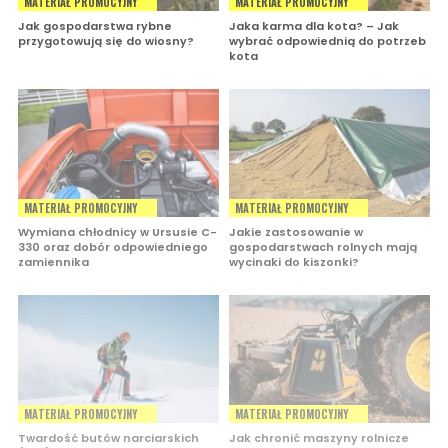
MATERIAŁ PROMOCYJNY
MATERIAŁ PROMOCYJNY
Jak gospodarstwa rybne
Jaka karma dla kota? – Jak
przygotowują się do wiosny?
wybrać odpowiednią do potrzeb
kota
MATERIAŁ PROMOCYJNY
MATERIAŁ PROMOCYJNY
Wymiana chłodnicy w Ursusie C-
Jakie zastosowanie w
330 oraz dobór odpowiedniego
gospodarstwach rolnych mają
zamiennika
wycinaki do kiszonki?
MATERIAŁ PROMOCYJNY
MATERIAŁ PROMOCYJNY
Twardość butów narciarskich
Jak chronić maszyny rolnicze