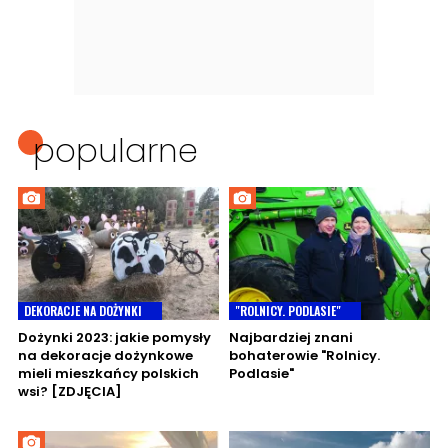
popularne
DEKORACJE NA DOŻYNKI
"ROLNICY. PODLASIE"
Dożynki 2023: jakie pomysły
Najbardziej znani
na dekoracje dożynkowe
bohaterowie "Rolnicy.
mieli mieszkańcy polskich
Podlasie"
wsi? [ZDJĘCIA]