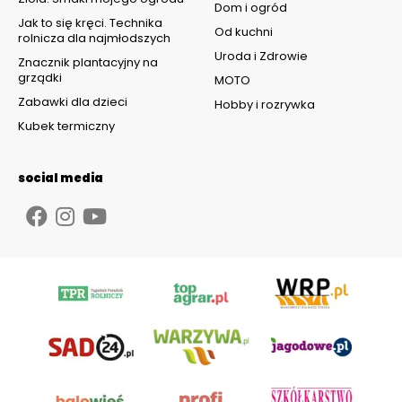
Dom i ogród
Jak to się kręci. Technika
Od kuchni
rolnicza dla najmłodszych
Uroda i Zdrowie
Znacznik plantacyjny na
grządki
MOTO
Zabawki dla dzieci
Hobby i rozrywka
Kubek termiczny
social media