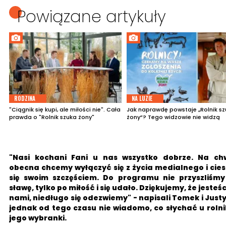
Powiązane artykuły
RODZINA
NA LUZIE
"Ciągnik się kupi, ale miłości nie". Cała
Jak naprawdę powstaje „Rolnik s
prawda o "Rolnik szuka żony"
żony”? Tego widzowie nie widzą
"Nasi kochani Fani u nas wszystko dobrze. Na chw
obecna chcemy wyłączyć się z życia medialnego i cie
się swoim szczęściem. Do programu nie przyszliśmy
sławę, tylko po miłość i się udało. Dziękujemy, że jesteśc
nami, niedługo się odezwiemy" - napisali Tomek i Just
jednak od tego czasu nie wiadomo, co słychać u rolni
jego wybranki.