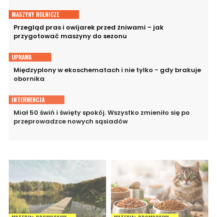
MASZYNY ROLNICZE
Przegląd pras i owijarek przed żniwami – jak
przygotować maszyny do sezonu
UPRAWA
Międzyplony w ekoschematach i nie tylko - gdy brakuje
obornika
INTERWENCJA
Miał 50 świń i święty spokój. Wszystko zmieniło się po
przeprowadzce nowych sąsiadów