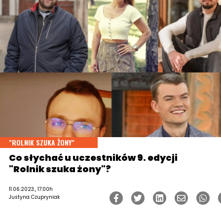
"ROLNIK SZUKA ŻONY"
Co słychać u uczestników 9. edycji
"Rolnik szuka żony"?
11.06.2023., 17:00h
Justyna Czupryniak