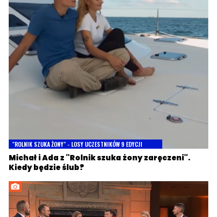
"ROLNIK SZUKA ŻONY" - LOSY UCZESTNIKÓW 9 EDYCJI
Michał i Ada z "Rolnik szuka żony zaręczeni".
Kiedy będzie ślub?