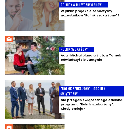
ROLNICY W MUZYCZNYM SHOW
W jakim projekcie zobaczymy
uczestników "Rolnik szuka żony"?
ROLNIK SZUKA ŻONY
Ada i Michał planują ślub, a Tomek
oświadczył się Justynie
"ROLNIK SZUKA ŻONY" - ODCINEK
ŚWIĄTECZNY
Nie przegap świątecznego odcinka
programu "Rolnik szuka żony".
Kiedy emisja?