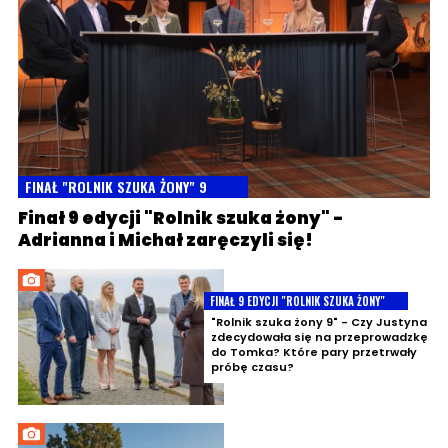
FINAŁ "ROLNIK SZUKA ŻONY" 9
Finał 9 edycji "Rolnik szuka żony" -
Adrianna i Michał zaręczyli się!
FINAŁ 9 EDYCJI "ROLNIK SZUKA ŻONY"
"Rolnik szuka żony 9" - Czy Justyna
zdecydowała się na przeprowadzkę
do Tomka? Które pary przetrwały
próbę czasu?