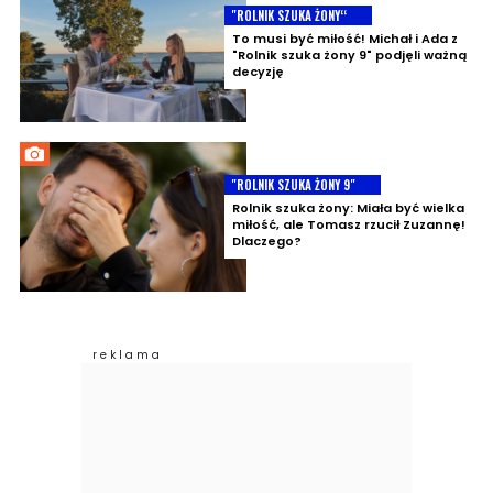
"ROLNIK SZUKA ŻONY‘‘
To musi być miłość! Michał i Ada z
"Rolnik szuka żony 9" podjęli ważną
decyzję
"ROLNIK SZUKA ŻONY 9"
Rolnik szuka żony: Miała być wielka
miłość, ale Tomasz rzucił Zuzannę!
Dlaczego?