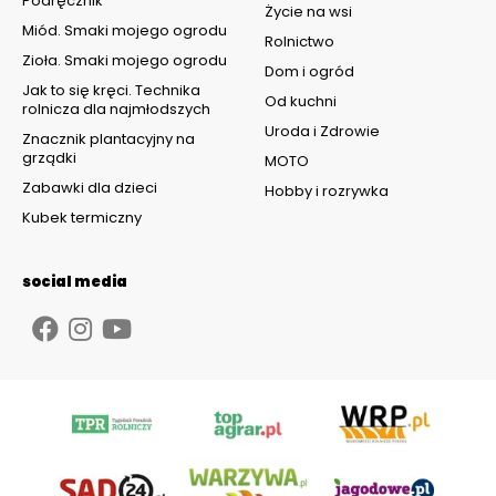
Podręcznik
Życie na wsi
Miód. Smaki mojego ogrodu
Rolnictwo
Zioła. Smaki mojego ogrodu
Dom i ogród
Jak to się kręci. Technika
Od kuchni
rolnicza dla najmłodszych
Uroda i Zdrowie
Znacznik plantacyjny na
grządki
MOTO
Zabawki dla dzieci
Hobby i rozrywka
Kubek termiczny
social media