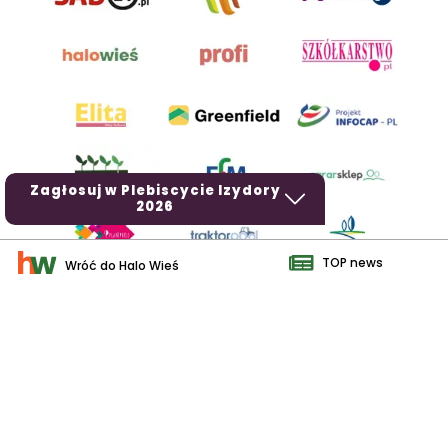
Zagłosuj w Plebiscycie Izydory
2026
TOP news
Wróć do Halo Wieś
AgroHorti Media Sp. z o.o. ul. Metalowa 5, 60-118 Poznań. Akta
rejestrowe przechowywane w Sądzie Rejonowym Poznań - Nowe
Miasto i Wilda w Poznaniu, VIII Wydziale Gospodarczym, KRS
0001116269, NIP 7792573719, REGON 529158846, kapitał zakładowy:
3.608.000 PLN.
Wszystkie prezentowane w ramach niniejszego portalu treści są
własnością AgroHorti Media Sp. z o.o, są zastrzeżone i chronione
prawem autorskim, kopiowanie i dalsze rozpowszechnianie treści jest