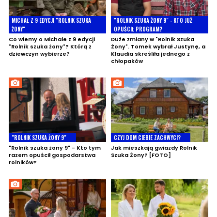
MICHAŁ Z 9 EDYCJI "ROLNIK SZUKA
"ROLNIK SZUKA ŻONY 9" - KTO JUŻ
ŻONY"
OPUŚCIŁ PROGRAM?
Co wiemy o Michale z 9 edycji
Duże zmiany w "Rolnik Szuka
"Rolnik szuka żony"? Którą z
Żony". Tomek wybrał Justynę, a
dziewczyn wybierze?
Klaudia skreśliła jednego z
chłopaków
"ROLNIK SZUKA ŻONY 9"
CZYJ DOM CIEBIE ZACHWYCI?
"Rolnik szuka żony 9" - Kto tym
Jak mieszkają gwiazdy Rolnik
razem opuścił gospodarstwa
Szuka Żony? [FOTO]
rolników?