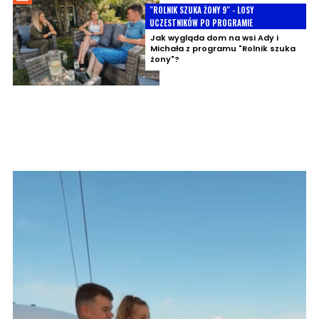
"ROLNIK SZUKA ŻONY 9" - LOSY
UCZESTNIKÓW PO PROGRAMIE
Jak wygląda dom na wsi Ady i
Michała z programu "Rolnik szuka
żony"?