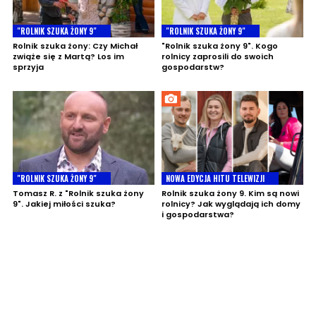
"ROLNIK SZUKA ŻONY 9"
"ROLNIK SZUKA ŻONY 9"
Rolnik szuka żony: Czy Michał
"Rolnik szuka żony 9". Kogo
zwiąże się z Martą? Los im
rolnicy zaprosili do swoich
sprzyja
gospodarstw?
"ROLNIK SZUKA ŻONY 9"
NOWA EDYCJA HITU TELEWIZJI
Tomasz R. z "Rolnik szuka żony
Rolnik szuka żony 9. Kim są nowi
9". Jakiej miłości szuka?
rolnicy? Jak wyglądają ich domy
i gospodarstwa?