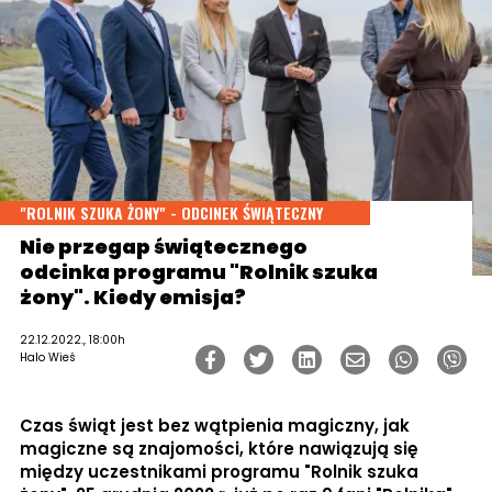
"ROLNIK SZUKA ŻONY" - ODCINEK ŚWIĄTECZNY
Nie przegap świątecznego
odcinka programu "Rolnik szuka
żony". Kiedy emisja?
22.12.2022., 18:00h
Halo Wieś
Czas świąt jest bez wątpienia magiczny, jak
magiczne są znajomości, które nawiązują się
między uczestnikami programu "Rolnik szuka