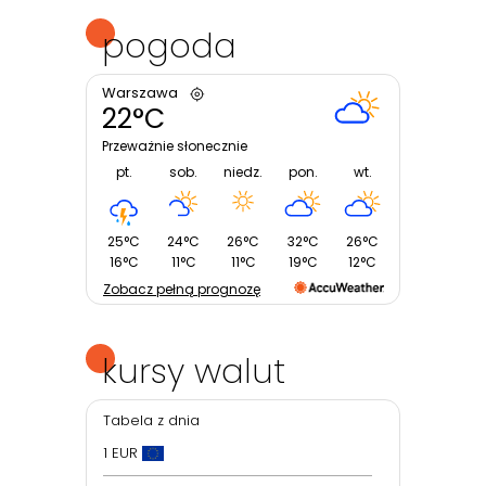
pogoda
Warszawa
22°C
Przeważnie słonecznie
pt.
sob.
niedz.
pon.
wt.
25°C
24°C
26°C
32°C
26°C
16°C
11°C
11°C
19°C
12°C
Zobacz pełną prognozę
kursy walut
Tabela z dnia
1 EUR