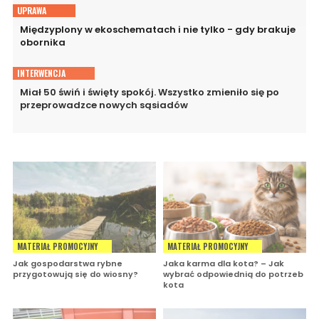
UPRAWA
Międzyplony w ekoschematach i nie tylko - gdy brakuje
obornika
INTERWENCJA
Miał 50 świń i święty spokój. Wszystko zmieniło się po
przeprowadzce nowych sąsiadów
MATERIAŁ PROMOCYJNY
MATERIAŁ PROMOCYJNY
Jak gospodarstwa rybne
Jaka karma dla kota? – Jak
przygotowują się do wiosny?
wybrać odpowiednią do potrzeb
kota