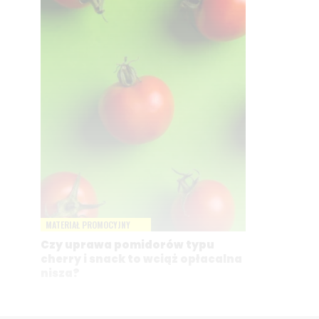
MATERIAŁ PROMOCYJNY
Czy uprawa pomidorów typu
cherry i snack to wciąż opłacalna
nisza?