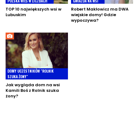
POLSKA WIEŚ W LICZBACH
GWIAZDA NA WSI
TOP 10 największych wsi w
Robert Makłowicz ma DWA
Lubuskim
wiejskie domy! Gdzie
wypoczywa?
DOMY UCZESTNIKÓW "ROLNIK
SZUKA ŻONY"
Jak wygląda dom na wsi
Kamili Boś z Rolnik szuka
żony?