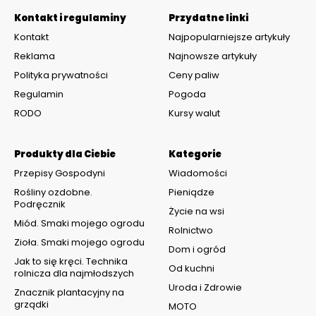
Kontakt i regulaminy
Przydatne linki
Kontakt
Najpopularniejsze artykuły
Reklama
Najnowsze artykuły
Polityka prywatności
Ceny paliw
Regulamin
Pogoda
RODO
Kursy walut
Produkty dla Ciebie
Kategorie
Przepisy Gospodyni
Wiadomości
Rośliny ozdobne.
Pieniądze
Podręcznik
Życie na wsi
Miód. Smaki mojego ogrodu
Rolnictwo
Zioła. Smaki mojego ogrodu
Dom i ogród
Jak to się kręci. Technika
Od kuchni
rolnicza dla najmłodszych
Uroda i Zdrowie
Znacznik plantacyjny na
grządki
MOTO