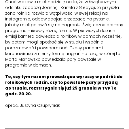
Choć widzowie mieli nadzieję na to, że w świątecznym
odcinku zobaczą Joannę i Kamila z 8 edycji, to przyszła
żona rolnika rozwiała wątpliwości w swej relacji na
Instagramie, odpowiadając przeczącą na pytanie,
jakoby mieli pojawić się na nagraniu. Świąteczne odsłony
programu miewały różną formę. W pierwszych latach
emisji kamera odwiedzała rolników w domach wcześniej,
by potem mogli spotkać się w studiu i wspólnie
porozmawiać i powspominać. Czasy pandemii
koronawirusa zmieniły formę nagrań na taką, w której to
Marta Manowska odwiedzała pary powstałe w
programie w domach.
To, czy tym razem prowadząca wyruszy w podróż do
rolnikowych rodzin, czy to powstałe pary przyjadą
do studia, rozstrzygnie się już 25 grudnia w TVP 1 o
godz. 20.20.
oprac. Justyna Czupryniak