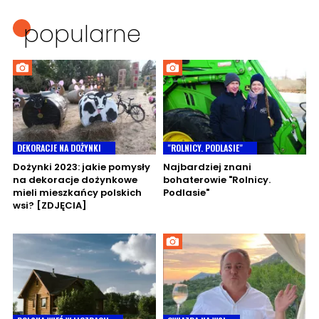
popularne
DEKORACJE NA DOŻYNKI
"ROLNICY. PODLASIE"
Dożynki 2023: jakie pomysły
Najbardziej znani
na dekoracje dożynkowe
bohaterowie "Rolnicy.
mieli mieszkańcy polskich
Podlasie"
wsi? [ZDJĘCIA]