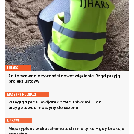
IJHARS
Za fałszowanie żywności nawet więzienie. Rząd przyjął
projekt ustawy
MASZYNY ROLNICZE
Przegląd pras i owijarek przed żniwami – jak
przygotować maszyny do sezonu
UPRAWA
Międzyplony w ekoschematach i nie tylko - gdy brakuje
obornika