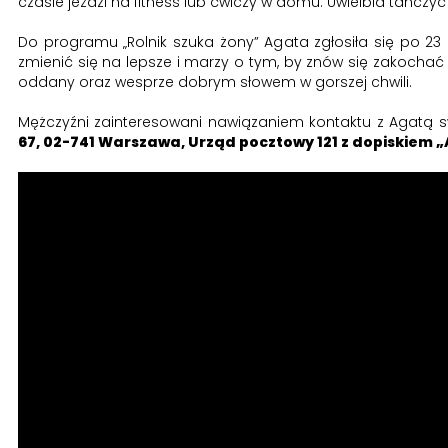
czasie jeździ na fitness lub ćwiczy w domu. Uwielbia tańczy
Do programu „Rolnik szuka żony” Agata zgłosiła się po 23 
zmienić się na lepsze i marzy o tym, by znów się zakochać 
oddany oraz wesprze dobrym słowem w gorszej chwili.
Mężczyźni zainteresowani nawiązaniem kontaktu z Agatą s
67, 02-741 Warszawa, Urząd pocztowy 121 z dopiskiem 