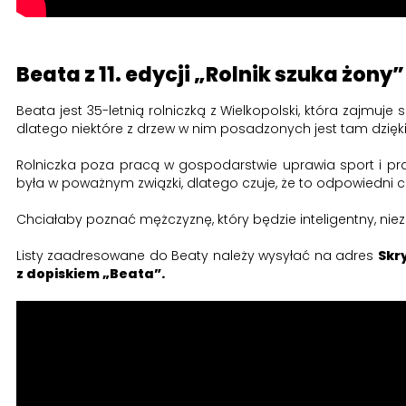
Beata z 11. edycji „Rolnik szuka żony”
Beata jest 35-letnią rolniczką z Wielkopolski, która zajmuj
dlatego niektóre z drzew w nim posadzonych jest tam dzięki
Rolniczka poza pracą w gospodarstwie uprawia sport i prac
była w poważnym związki, dlatego czuje, że to odpowiedni c
Chciałaby poznać mężczyznę, który będzie inteligentny, niez
Listy zaadresowane do Beaty należy wysyłać na adres
Skr
z dopiskiem „Beata”.