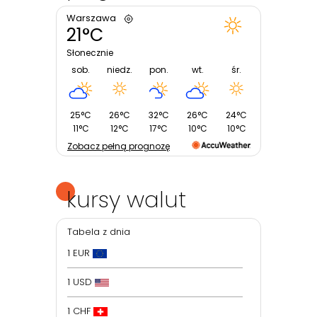
Warszawa
21°C
Słonecznie
sob.
niedz.
pon.
wt.
śr.
25°C
26°C
32°C
26°C
24°C
11°C
12°C
17°C
10°C
10°C
Zobacz pełną prognozę
kursy walut
Tabela z dnia
1 EUR
1 USD
1 CHF