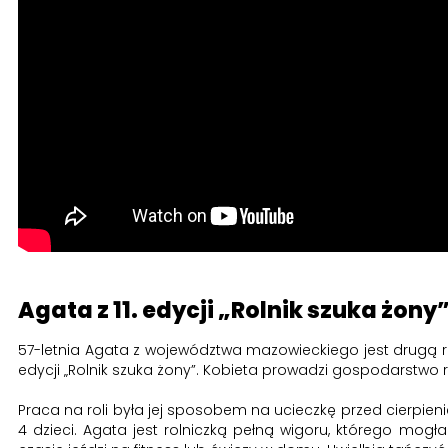
Agata z 11. edycji „Rolnik szuka żony
57-letnia Agata z województwa mazowieckiego jest drugą ro
edycji „Rolnik szuka żony”. Kobieta prowadzi gospodarstwo
Praca na roli była jej sposobem na ucieczkę przed cierpieni
4 dzieci. Agata jest rolniczką pełną wigoru, którego mogł