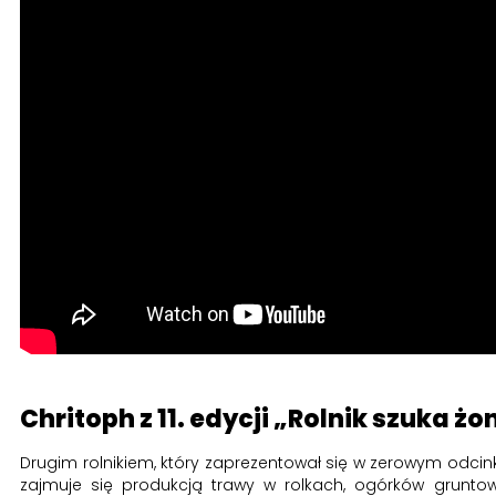
Chritoph z 11. edycji „Rolnik szuka żo
Drugim rolnikiem, który zaprezentował się w zerowym odcinku 1
zajmuje się produkcją trawy w rolkach, ogórków gruntowy