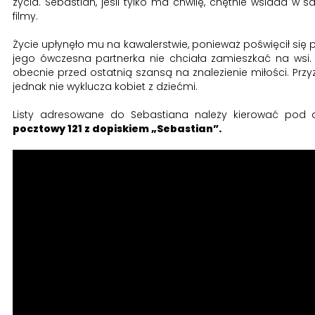
życia. Sebastian, jeśli tylko ma chwilę, chętnie wsiada w
filmy.
Życie upłynęło mu na kawalerstwie, ponieważ poświęcił się 
jego ówczesna partnerka nie chciała zamieszkać na wsi. 
obecnie przed ostatnią szansą na znalezienie miłości. Przy
jednak nie wyklucza kobiet z dziećmi.
Listy adresowane do Sebastiana należy kierować pod 
pocztowy 121 z dopiskiem „Sebastian”.