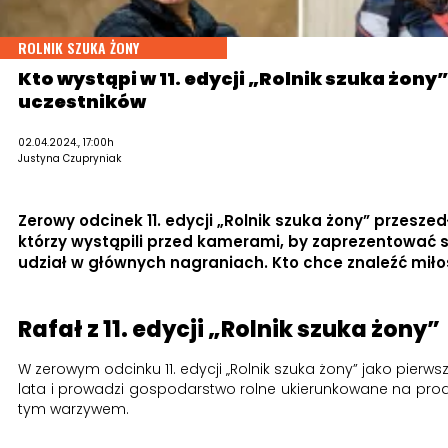
ROLNIK SZUKA ŻONY
Kto wystąpi w 11. edycji „Rolnik szuka żo
uczestników
02.04.2024., 17:00h
Justyna Czupryniak
Zerowy odcinek 11. edycji „Rolnik szuka żony” przeszedł 
którzy wystąpili przed kamerami, by zaprezentować 
udział w głównych nagraniach. Kto chce znaleźć miłoś
Rafał z 11. edycji „Rolnik szuka żony”
W zerowym odcinku 11. edycji „Rolnik szuka żony” jako pierws
lata i prowadzi gospodarstwo rolne ukierunkowane na produk
tym warzywem.