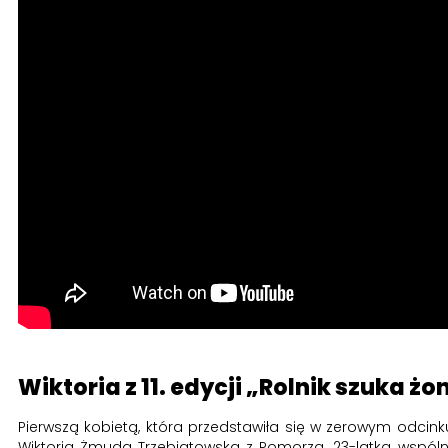
Wiktoria z 11. edycji „Rolnik szuka żo
Pierwszą kobietą, która przedstawiła się w zerowym odcinku 
Wiktoria Żmuda Trzebiatowska z Pomorza. 23-latka wspól