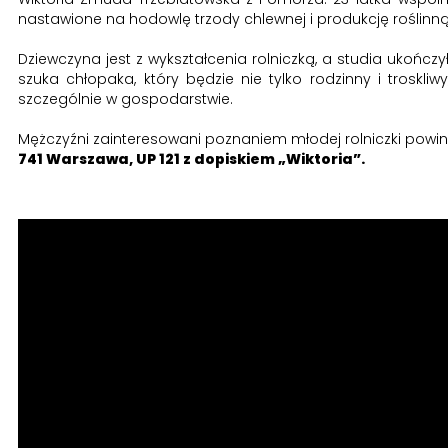
nastawione na hodowlę trzody chlewnej i produkcję roślinną
Dziewczyna jest z wykształcenia rolniczką, a studia ukończ
szuka chłopaka, który będzie nie tylko rodzinny i troskli
szczególnie w gospodarstwie.
Mężczyźni zainteresowani poznaniem młodej rolniczki powin
741 Warszawa, UP 121 z dopiskiem „Wiktoria”.