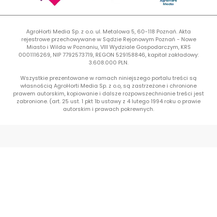
AgroHorti Media Sp. z o.o. ul. Metalowa 5, 60-118 Poznań. Akta
rejestrowe przechowywane w Sądzie Rejonowym Poznań - Nowe
Miasto i Wilda w Poznaniu, VIII Wydziale Gospodarczym, KRS
0001116269, NIP 7792573719, REGON 529158846, kapitał zakładowy:
3.608.000 PLN.
Wszystkie prezentowane w ramach niniejszego portalu treści są
własnością AgroHorti Media Sp. z o.o, są zastrzeżone i chronione
prawem autorskim, kopiowanie i dalsze rozpowszechnianie treści jest
zabronione. (art. 25 ust. 1 pkt 1b ustawy z 4 lutego 1994 roku o prawie
autorskim i prawach pokrewnych.