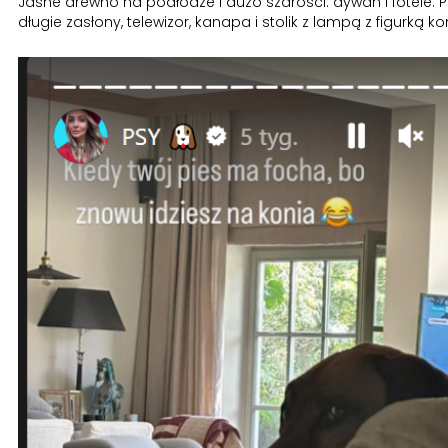
Jasne drewno na podłodze i dużo szarości: dywan i fotele.
długie zasłony, telewizor, kanapa i stolik z lampą z figurką ko