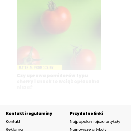
MATERIAŁ PROMOCYJNY
Czy uprawa pomidorów typu
cherry i snack to wciąż opłacalna
nisza?
Kontakt i regulaminy
Przydatne linki
Kontakt
Najpopularniejsze artykuły
Reklama
Najnowsze artykuły