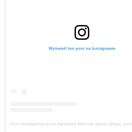
Wyświetl ten post na Instagramie
Post udostępniony przez Agnieszka Woźniak-Starak (@aga_wozn