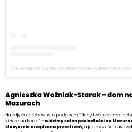
Post udostępniony przez Agnieszka Woźniak-Starak (@aga_wozn
Agnieszka Woźniak-Starak – dom n
Mazurach
Na zdjęciu z zabawnym podpisem "Kiedy twój pies ma foch
idziesz na konia" –
widzimy salon posiadłości na Mazurac
klasycznie urządzona przestrzeń,
a jednocześnie niezwyk