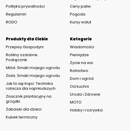
Polityka prywatności
Ceny paliw
Regulamin
Pogoda
RODO
Kursy walut
Produkty dla Ciebie
Kategorie
Przepisy Gospodyni
Wiadomości
Rośliny ozdobne.
Pieniądze
Podręcznik
Życie na wsi
Miód. Smaki mojego ogrodu
Rolnictwo
Zioła. Smaki mojego ogrodu
Dom i ogród
Jak to się kręci. Technika
Od kuchni
rolnicza dla najmłodszych
Uroda i Zdrowie
Znacznik plantacyjny na
grządki
MOTO
Zabawki dla dzieci
Hobby i rozrywka
Kubek termiczny