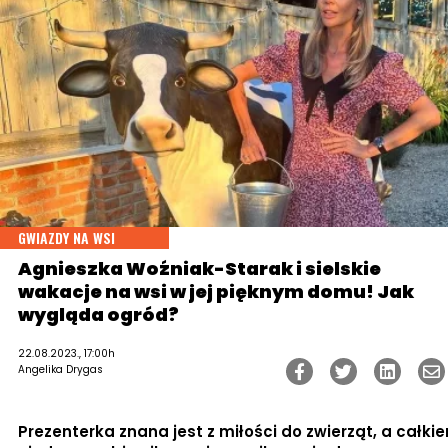
GWIAZDY NA WSI
Agnieszka Woźniak-Starak i sielskie
wakacje na wsi w jej pięknym domu! Jak
wygląda ogród?
22.08.2023., 17:00h
Angelika Drygas
Prezenterka znana jest z miłości do zwierząt, a całki