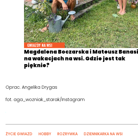
GWIAZDY NA WSI
Magdalena Boczarska i Mateusz Banas
na wakacjach na wsi. Gdzie jest tak
pięknie?
Oprac. Angelika Drygas
fot. aga_wozniak_starak/Instagram
ŻYCIE GWIAZD
HOBBY
ROZRYWKA
DZIENNIKARKA NA WSI