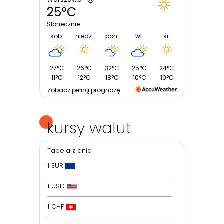
25°C
Słonecznie
sob.
niedz.
pon.
wt.
śr.
27°C
26°C
32°C
25°C
24°C
11°C
12°C
18°C
10°C
10°C
Zobacz pełną prognozę
kursy walut
Tabela z dnia
1 EUR
1 USD
1 CHF