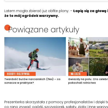
Latem mogła zbierać już obfite plony: –
Łapię się za głowę i
że to mój ogródek warzywny.
Powiązane artykuły
HOBBY I ROZRYWKA
NA LUZIE
Twardość butów narciarskich (flex) – co
Gwiazdy na polu. Oto celebry
oznacza w praktyce?
pokochali rolnictwo
Prezenterka skorzystała z pomocy profesjonalistów i dzięki
co rano zrywać ogórki, szczypiorek, sałaty, zioła i inne warz