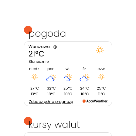
pogoda
Warszawa
21°C
Słonecznie
niedz.
pon.
wt.
śr.
czw.
27°C
32°C
25°C
24°C
25°C
13°C
18°C
10°C
10°C
11°C
Zobacz pełną prognozę
kursy walut