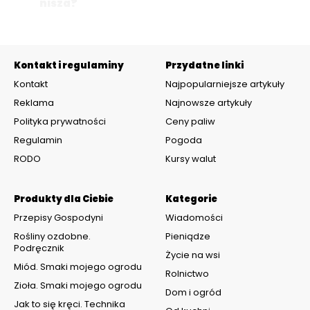
nisza?
Kontakt i regulaminy
Przydatne linki
Kontakt
Najpopularniejsze artykuły
Reklama
Najnowsze artykuły
Polityka prywatności
Ceny paliw
Regulamin
Pogoda
RODO
Kursy walut
Produkty dla Ciebie
Kategorie
Przepisy Gospodyni
Wiadomości
Rośliny ozdobne.
Pieniądze
Podręcznik
Życie na wsi
Miód. Smaki mojego ogrodu
Rolnictwo
Zioła. Smaki mojego ogrodu
Dom i ogród
Jak to się kręci. Technika