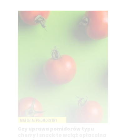
MATERIAŁ PROMOCYJNY
Czy uprawa pomidorów typu
cherry i snack to wciąż opłacalna