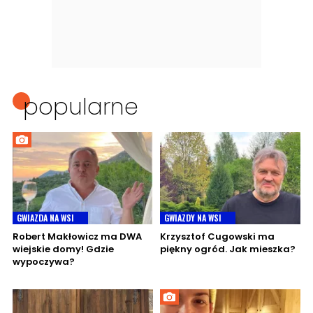
popularne
GWIAZDA NA WSI
GWIAZDY NA WSI
Robert Makłowicz ma DWA
Krzysztof Cugowski ma
wiejskie domy! Gdzie
piękny ogród. Jak mieszka?
wypoczywa?