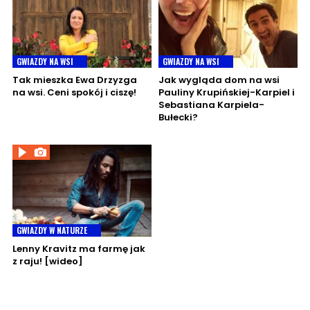
GWIAZDY NA WSI
GWIAZDY NA WSI
Tak mieszka Ewa Drzyzga
Jak wygląda dom na wsi
na wsi. Ceni spokój i ciszę!
Pauliny Krupińskiej-Karpiel i
Sebastiana Karpiela-
Bułecki?
GWIAZDY W NATURZE
Lenny Kravitz ma farmę jak
z raju! [wideo]