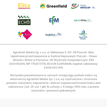
AgroHorti Media Sp. z o.o. ul. Metalowa 5, 60-118 Poznań. Akta
rejestrowe przechowywane w Sądzie Rejonowym Poznań - Nowe
Miasto i Wilda w Poznaniu, VIII Wydziale Gospodarczym, KRS
0001116269, NIP 7792573719, REGON 529158846, kapitał zakładowy:
3.608.000 PLN.
Wszystkie prezentowane w ramach niniejszego portalu treści są
własnością AgroHorti Media Sp. z o.o, są zastrzeżone i chronione
prawem autorskim, kopiowanie i dalsze rozpowszechnianie treści jest
zabronione. (art. 25 ust. 1 pkt 1b ustawy z 4 lutego 1994 roku o prawie
autorskim i prawach pokrewnych.