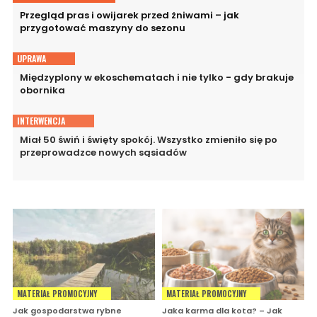
Przegląd pras i owijarek przed żniwami – jak
przygotować maszyny do sezonu
UPRAWA
Międzyplony w ekoschematach i nie tylko - gdy brakuje
obornika
INTERWENCJA
Miał 50 świń i święty spokój. Wszystko zmieniło się po
przeprowadzce nowych sąsiadów
MATERIAŁ PROMOCYJNY
MATERIAŁ PROMOCYJNY
Jak gospodarstwa rybne
Jaka karma dla kota? – Jak