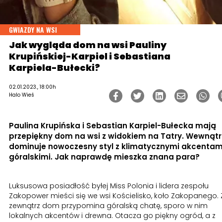
GWIAZDY NA WSI
Jak wygląda dom na wsi Pauliny
Krupińskiej-Karpiel i Sebastiana
Karpiela-Bułecki?
02.01.2023., 18:00h
Halo Wieś
Paulina Krupińska i Sebastian Karpiel-Bułecka mają
przepiękny dom na wsi z widokiem na Tatry. Wewnątr
dominuje nowoczesny styl z klimatycznymi akcentam
góralskimi. Jak naprawdę mieszka znana para?
Luksusowa posiadłość byłej Miss Polonia i lidera zespołu
Zakopower mieści się we wsi Kościelisko, koło Zakopanego. 
zewnątrz dom przypomina góralską chatę, sporo w nim
lokalnych akcentów i drewna. Otacza go piękny ogród, a z