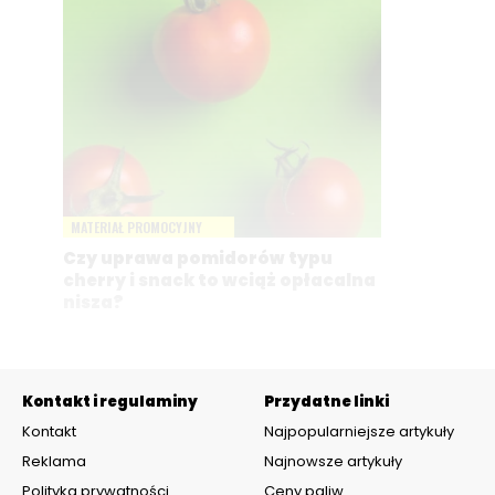
MATERIAŁ PROMOCYJNY
Czy uprawa pomidorów typu
cherry i snack to wciąż opłacalna
nisza?
Kontakt i regulaminy
Przydatne linki
Kontakt
Najpopularniejsze artykuły
Reklama
Najnowsze artykuły
Polityka prywatności
Ceny paliw