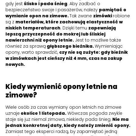
gdy jest
ślisko i pada śnieg
. Aby zadbać o
bezpieczeństwo swoje i pasażerów, należy
pamiętać o
wymianie opon na zimowe.
Tak zwane
zimówki
robione
są z
materiałów, które zachowują elastyczność w
niskich temperaturach
. Dzięki temu
zapewniają
lepszą przyczepność do mokrej lub śliskiej
nawierzchni niż opony letnie.
Jest to możliwe także
również za sprawą
głębszego bieżnika.
Wymieniając
opony, warto sprawdzić,
czy nie są zużyte: gdy bieżnik
w zimówkach jest cieńszy niż 4 mm, czas na zakup
nowych.
Kiedy wymienić opony letnie na
zimowe?
Wiele osób za czas wymiany opon letnich na zimowe
uznaje
okolice 1 listopada.
Wówczas pogoda zwykle
staje się już niemal zimowa, niekiedy pada śnieg.
Nie ma
jednak konkretnej daty, kiedy należy zmienić opony.
Zamiast tego eksperci radzą, by zapamiętać jedną