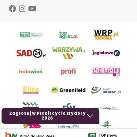
Zagłosuj w Plebiscycie Izydory
2026
TOP news
Wróć do Halo Wieś