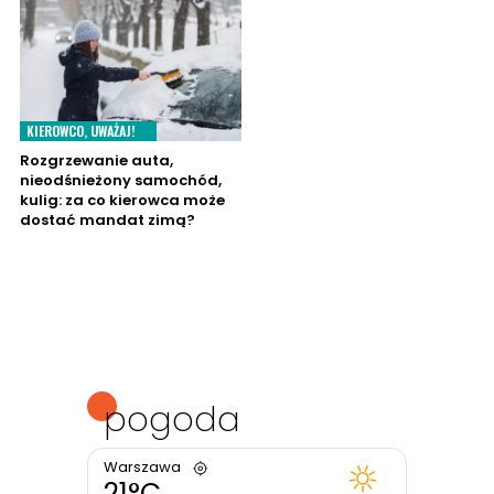
KIEROWCO, UWAŻAJ!
Rozgrzewanie auta,
nieodśnieżony samochód,
kulig: za co kierowca może
dostać mandat zimą?
pogoda
Warszawa
21°C