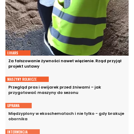
IJHARS
Za fałszowanie żywności nawet więzienie. Rząd przyjął
projekt ustawy
MASZYNY ROLNICZE
Przegląd pras i owijarek przed żniwami – jak
przygotować maszyny do sezonu
UPRAWA
Międzyplony w ekoschematach i nie tylko - gdy brakuje
obornika
INTERWENCJA