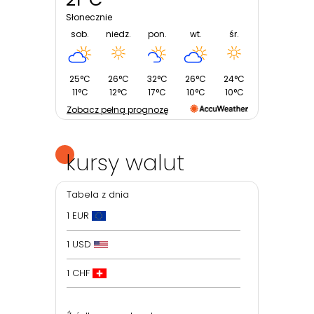
Słonecznie
sob.
niedz.
pon.
wt.
śr.
25°C
26°C
32°C
26°C
24°C
11°C
12°C
17°C
10°C
10°C
Zobacz pełną prognozę
kursy walut
Tabela z dnia
1 EUR
1 USD
1 CHF