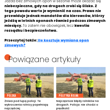
Jazda bez zimowych opon w sezonie może okazać się
niebezpieczna, gdy na drogach zrobi się ślisko. Z
tego powodu warto je wymienić na czas. Prawo nie
przewiduje jednak mandatów dla kierowców, którzy
jeżdżą w letnich oponach również podczas zimowych
miesięcy.
To zatem nie obowiązek, lecz
kwestia
rozsądku i bezpieczeństwa.
Przeczytaj także:
Ile kosztuje wymiana opon
zimowych?
Powiązane artykuły
POLSKA
POLITYKA ROLNA
Żniwa pod lupą policji. Te
Najczęstsze błędy rolników na
wykroczenia rolnicy popełniają
drogach. Policja: nie chodzi o
najczęściej
prędkość