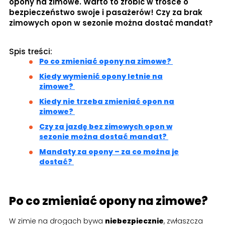
opony na zimowe. Warto to zrobić w trosce o
bezpieczeństwo swoje i pasażerów! Czy za brak
zimowych opon w sezonie można dostać mandat?
Spis treści:
Po co zmieniać opony na zimowe?
Kiedy wymienić opony letnie na
zimowe?
Kiedy nie trzeba zmieniać opon na
zimowe?
Czy za jazdę bez zimowych opon w
sezonie można dostać mandat?
Mandaty za opony – za co można je
dostać?
Po co zmieniać opony na zimowe?
W zimie na drogach bywa
niebezpiecznie
, zwłaszcza