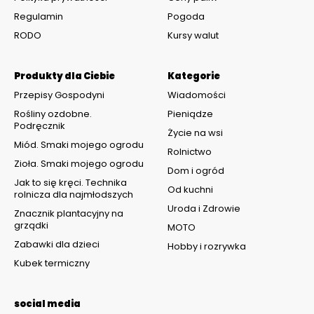
Regulamin
Pogoda
RODO
Kursy walut
Produkty dla Ciebie
Kategorie
Przepisy Gospodyni
Wiadomości
Rośliny ozdobne.
Pieniądze
Podręcznik
Życie na wsi
Miód. Smaki mojego ogrodu
Rolnictwo
Zioła. Smaki mojego ogrodu
Dom i ogród
Jak to się kręci. Technika
Od kuchni
rolnicza dla najmłodszych
Uroda i Zdrowie
Znacznik plantacyjny na
grządki
MOTO
Zabawki dla dzieci
Hobby i rozrywka
Kubek termiczny
social media