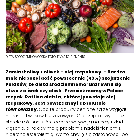
DIETA ŚRÓDZIEMNOMORSKA
FOTO:
ENVATO ELEMENTS
Zamiast oliwy z oliwek – olej rzepakowy: – Bardzo
mnie niepokoi dość powszechnie (43%) skojarzenie
Polaków, że dieta śródziemnomorska równa się
oliwa z oliwek czy oliwki. Przecież mamy w Polsce
rzepak. Roślina oleista, z której powstaje olej
rzepakowy. Jest powszechny i absolutnie
równoważny.
Oba te produkty cenione są ze względu
na skład kwasów tłuszczowych. Olej rzepakowy to też
sterole roślinne, które dobrze wpływają na cały układ
krążenia, a Polacy mają problem z nadciśnieniem z
hipercholesterolemią. Warto chwilę się zastanowić i po