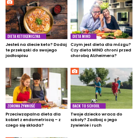
DIETA KETOGENICZNA
DIETA MIND
Jesteś na diecie keto? Dodaj
Czym jest dieta dla mózgu?
te przekąski do swojego
Czy dieta MIND chroni przed
jadłospisu
chorobą Alzheimera?
ZDROWA ŻYWNOŚĆ
BACK TO SCHOOL
Przeciwzapalna dieta dla
Twoje dziecko wraca do
kobiet z endometriozą – z
szkoły? Zadbaj o jego
czego się składa?
żywienie i ruch