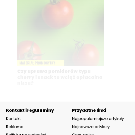
MATERIAŁ PROMOCYJNY
Czy uprawa pomidorów typu
cherry i snack to wciąż opłacalna
nisza?
Kontakt i regulaminy
Przydatne linki
Kontakt
Najpopularniejsze artykuły
Reklama
Najnowsze artykuły
Polityka prywatności
Ceny paliw