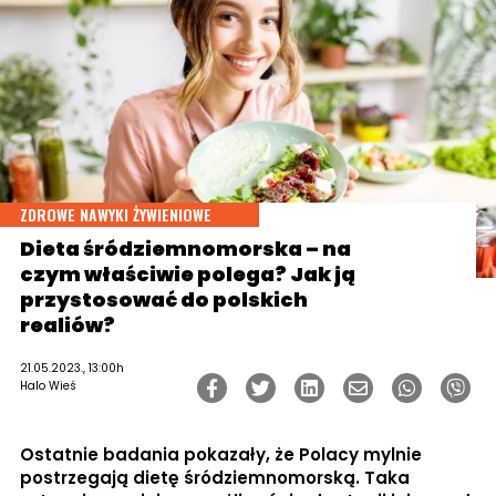
ZDROWE NAWYKI ŻYWIENIOWE
Dieta śródziemnomorska – na
czym właściwie polega? Jak ją
przystosować do polskich
realiów?
21.05.2023., 13:00h
Halo Wieś
Ostatnie badania pokazały, że Polacy mylnie
postrzegają dietę śródziemnomorską. Taka