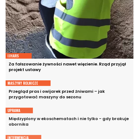
IJHARS
Za fałszowanie żywności nawet więzienie. Rząd przyjął
projekt ustawy
MASZYNY ROLNICZE
Przegląd pras i owijarek przed żniwami – jak
przygotować maszyny do sezonu
UPRAWA
Międzyplony w ekoschematach i nie tylko - gdy brakuje
obornika
INTERWENCJA