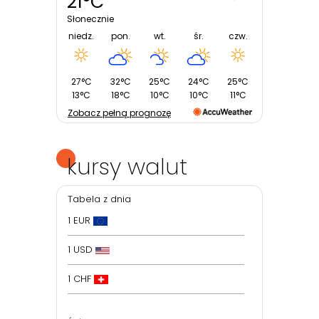
21°C
Słonecznie
niedz.
pon.
wt.
śr.
czw.
27°C
32°C
25°C
24°C
25°C
13°C
18°C
10°C
10°C
11°C
Zobacz pełną prognozę
kursy walut
Tabela z dnia
1 EUR
1 USD
1 CHF