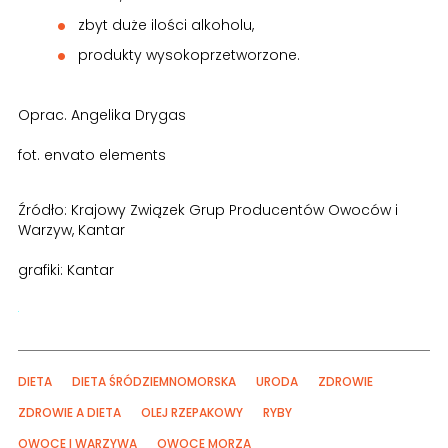
zbyt duże ilości alkoholu,
produkty wysokoprzetworzone.
Oprac. Angelika Drygas
fot. envato elements
Źródło: Krajowy Związek Grup Producentów Owoców i
Warzyw, Kantar
grafiki: Kantar
DIETA
DIETA ŚRÓDZIEMNOMORSKA
URODA
ZDROWIE
ZDROWIE A DIETA
OLEJ RZEPAKOWY
RYBY
OWOCE I WARZYWA
OWOCE MORZA