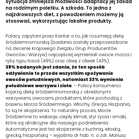
sytuacja zmniejsza możliwości adaptacji jej zasad
na rodzimym poletku. A szkoda. To jedna z
najzdrowszych diet, z powodzeniem możemy ją
stosować, wykorzystując lokalne produkty.
Polacy zapytani przez Kantar o to, jak rozumieją dietę
śródziemnomorską (badania zostały przeprowadzone
na zlecenie Krajowego Związku Grup Producentów
Owoców i Warzyw) najczęściej wymieniali owoce morza i
ryby typu łosoś (49%) oraz oliwę z oliwek (43%).
38% badanych jest zdania, że ten sposób
odżywiania to przede wszystkim spożywanie
owoców południowych, natomiast 33% wymienia
południowe warzywa i zioła
. – Polscy konsumenci
kojarzą dietę śródziemnomorską z określonymi
warzywami, owocami, produktami, które pochodzą z
basenu Morza Śródziemnego. Włochy, Grecja, Hiszpania,
to są te skojarzenia. To naturalny proces, Morze
Śródziemne to wakacje, ciepły klimat, styl życia i smaki,
które są atrakcyjne dla naszego podniebienia.
Automatyczne jest też skojarzenie z kuchnią, włoską,
grecką, hiszpańską – wyjaśnia dr hab. n. o zdr. Mariusz