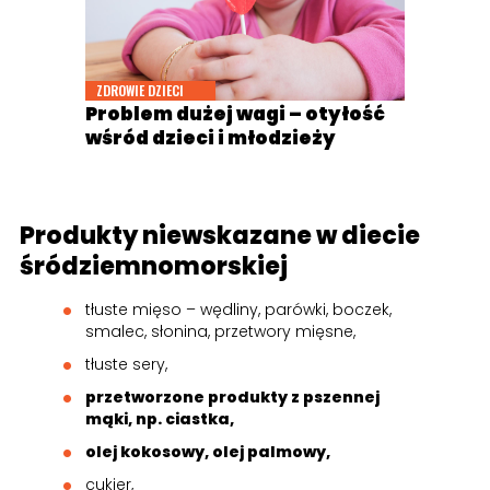
ZDROWIE DZIECI
Problem dużej wagi – otyłość
wśród dzieci i młodzieży
Produkty niewskazane w diecie
śródziemnomorskiej
tłuste mięso – wędliny, parówki, boczek,
smalec, słonina, przetwory mięsne,
tłuste sery,
przetworzone produkty z pszennej
mąki, np. ciastka,
olej kokosowy, olej palmowy,
cukier,