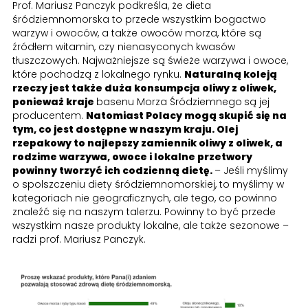
Prof. Mariusz Panczyk podkreśla, że dieta
śródziemnomorska to przede wszystkim bogactwo
warzyw i owoców, a także owoców morza, które są
źródłem witamin, czy nienasyconych kwasów
tłuszczowych. Najważniejsze są świeże warzywa i owoce,
które pochodzą z lokalnego rynku.
Naturalną koleją
rzeczy jest także duża konsumpcja oliwy z oliwek,
ponieważ kraje
basenu Morza Śródziemnego
są jej
producentem.
Natomiast Polacy mogą skupić się na
tym, co jest dostępne w naszym kraju. Olej
rzepakowy to najlepszy zamiennik oliwy z oliwek, a
rodzime warzywa, owoce i lokalne przetwory
powinny tworzyć ich codzienną dietę.
– Jeśli myślimy
o spolszczeniu diety śródziemnomorskiej, to myślimy w
kategoriach nie geograficznych, ale tego, co powinno
znaleźć się na naszym talerzu. Powinny to być przede
wszystkim nasze produkty lokalne, ale także sezonowe –
radzi prof. Mariusz Panczyk.