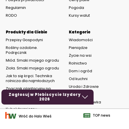
Regulamin
Pogoda
RODO
Kursy walut
Produkty dla Ciebie
Kategorie
Przepisy Gospodyni
Wiadomości
Rośliny ozdobne.
Pieniądze
Podręcznik
Życie na wsi
Miód. Smaki mojego ogrodu
Rolnictwo
Zioła. Smaki mojego ogrodu
Dom i ogród
Jak to się kręci. Technika
Od kuchni
rolnicza dla najmłodszych
Uroda i Zdrowie
Znacznik plantacyjny na
grządki
MOTO
Zagłosuj w Plebiscycie Izydory
2026
Zabawki dla dzieci
Hobby i rozrywka
Kubek termiczny
TOP news
Wróć do Halo Wieś
social media