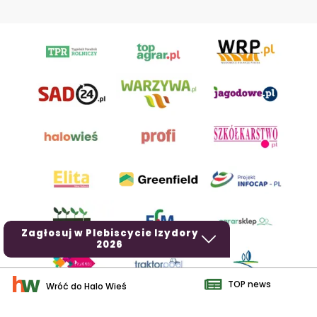
Zagłosuj w Plebiscycie Izydory
2026
TOP news
Wróć do Halo Wieś
AgroHorti Media Sp. z o.o. ul. Metalowa 5, 60-118 Poznań. Akta