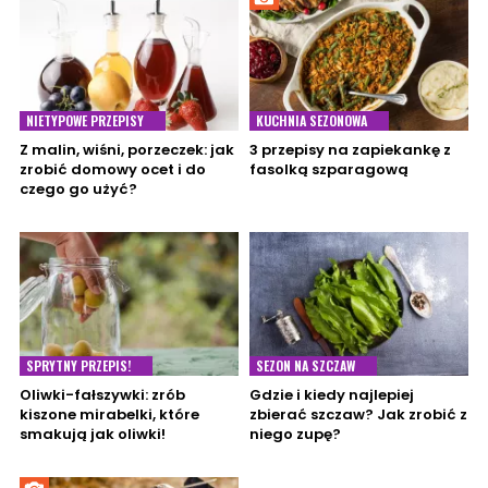
NIETYPOWE PRZEPISY
KUCHNIA SEZONOWA
Z malin, wiśni, porzeczek: jak
3 przepisy na zapiekankę z
zrobić domowy ocet i do
fasolką szparagową
czego go użyć?
SPRYTNY PRZEPIS!
SEZON NA SZCZAW
Oliwki-fałszywki: zrób
Gdzie i kiedy najlepiej
kiszone mirabelki, które
zbierać szczaw? Jak zrobić z
smakują jak oliwki!
niego zupę?