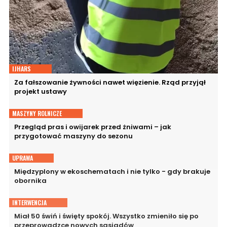
IJHARS
Za fałszowanie żywności nawet więzienie. Rząd przyjął
projekt ustawy
MASZYNY ROLNICZE
Przegląd pras i owijarek przed żniwami – jak
przygotować maszyny do sezonu
UPRAWA
Międzyplony w ekoschematach i nie tylko - gdy brakuje
obornika
INTERWENCJA
Miał 50 świń i święty spokój. Wszystko zmieniło się po
przeprowadzce nowych sąsiadów