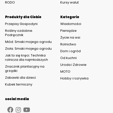
RODO
Kursy walut
Produkty dla Ciebie
Kategorie
Przepisy Gospodyni
Wiadomości
Rośliny ozdobne.
Pieniądze
Podręcznik
Życie na wsi
Miód. Smaki mojego ogrodu
Rolnictwo
Zioła. Smaki mojego ogrodu
Dom i ogród
Jak to się kręci. Technika
Od kuchni
rolnicza dla najmłodszych
Uroda i Zdrowie
Znacznik plantacyjny na
grządki
MOTO
Zabawki dla dzieci
Hobby i rozrywka
Kubek termiczny
social media