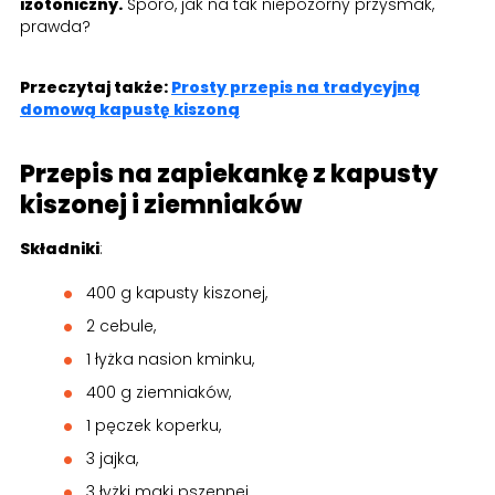
izotoniczny.
Sporo, jak na tak niepozorny przysmak,
prawda?
Przeczytaj także:
Prosty przepis na tradycyjną
domową kapustę kiszoną
Przepis na zapiekankę z kapusty
kiszonej i ziemniaków
Składniki
:
400 g kapusty kiszonej,
2 cebule,
1 łyżka nasion kminku,
400 g ziemniaków,
1 pęczek koperku,
3 jajka,
3 łyżki mąki pszennej,