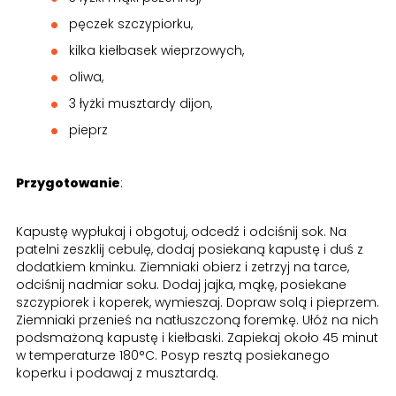
pęczek szczypiorku,
kilka kiełbasek wieprzowych,
oliwa,
3 łyżki musztardy dijon,
pieprz
Przygotowanie
:
Kapustę wypłukaj i obgotuj, odcedź i odciśnij sok. Na
patelni zeszklij cebulę, dodaj posiekaną kapustę i duś z
dodatkiem kminku. Ziemniaki obierz i zetrzyj na tarce,
odciśnij nadmiar soku. Dodaj jajka, mąkę, posiekane
szczypiorek i koperek, wymieszaj. Dopraw solą i pieprzem.
Ziemniaki przenieś na natłuszczoną foremkę. Ułóż na nich
podsmażoną kapustę i kiełbaski. Zapiekaj około 45 minut
w temperaturze 180°C. Posyp resztą posiekanego
koperku i podawaj z musztardą.