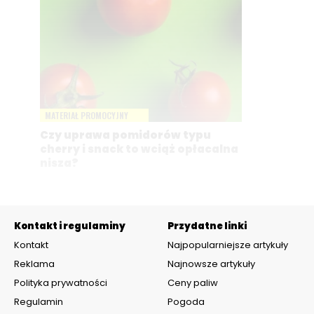
MATERIAŁ PROMOCYJNY
Czy uprawa pomidorów typu
cherry i snack to wciąż opłacalna
nisza?
Kontakt i regulaminy
Przydatne linki
Kontakt
Najpopularniejsze artykuły
Reklama
Najnowsze artykuły
Polityka prywatności
Ceny paliw
Regulamin
Pogoda