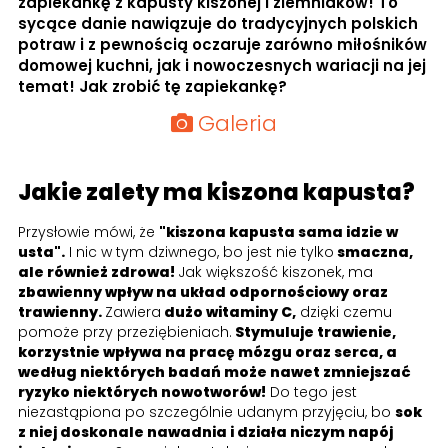
zapiekankę z kapusty kiszonej i ziemniaków! To
sycące danie nawiązuje do tradycyjnych polskich
potraw i z pewnością oczaruje zarówno miłośników
domowej kuchni, jak i nowoczesnych wariacji na jej
temat! Jak zrobić tę zapiekankę?
Galeria
Jakie zalety ma kiszona kapusta?
Przysłowie mówi, że
"kiszona kapusta sama idzie w
usta".
I nic w tym dziwnego, bo jest nie tylko
smaczna,
ale również zdrowa!
Jak większość kiszonek, ma
zbawienny wpływ na układ odpornościowy oraz
trawienny.
Zawiera
dużo witaminy C,
dzięki czemu
pomoże przy przeziębieniach.
Stymuluje trawienie,
korzystnie wpływa na pracę mózgu oraz serca, a
według niektórych badań może nawet zmniejszać
ryzyko niektórych nowotworów!
Do tego jest
niezastąpiona po szczególnie udanym przyjęciu, bo
sok
z niej doskonale nawadnia i działa niczym napój