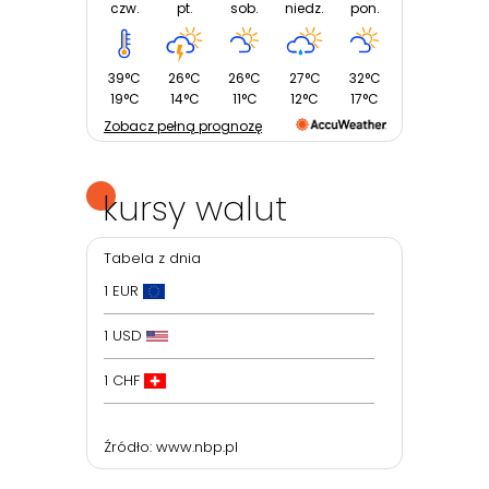
czw.
pt.
sob.
niedz.
pon.
39°C
26°C
26°C
27°C
32°C
19°C
14°C
11°C
12°C
17°C
Zobacz pełną prognozę
kursy walut
Tabela z dnia
1 EUR
1 USD
1 CHF
Źródło:
www.nbp.pl