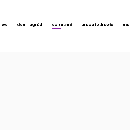
ctwo
dom i ogród
od kuchni
uroda i zdrowie
mo