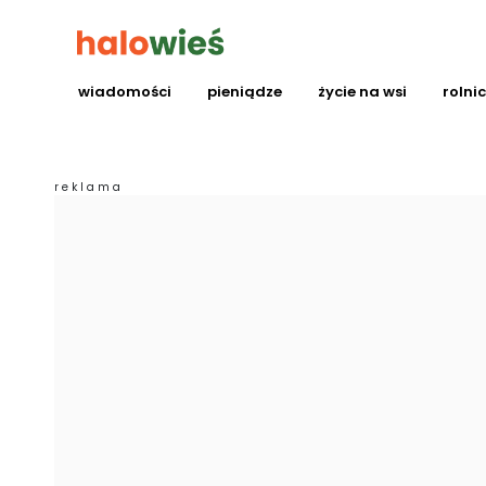
wiadomości
pieniądze
życie na wsi
rolni