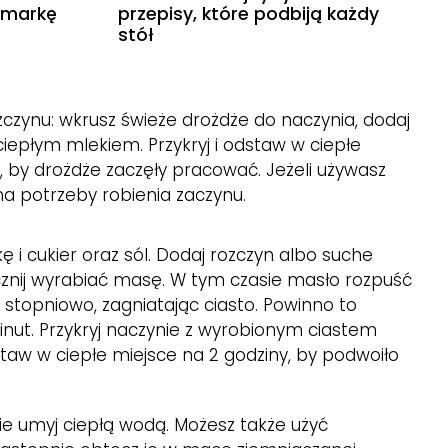
 markę
przepisy, które podbiją każdy
stół
ozczynu: wkrusz świeże drożdże do naczynia, dodaj
j ciepłym mlekiem. Przykryj i odstaw w ciepłe
, by drożdże zaczęły pracować. Jeżeli używasz
ma potrzeby robienia zaczynu.
i cukier oraz sól. Dodaj rozczyn albo suche
zacznij wyrabiać masę. W tym czasie masło rozpuść
e stopniowo, zagniatając ciasto. Powinno to
inut. Przykryj naczynie z wyrobionym ciastem
staw w ciepłe miejsce na 2 godziny, by podwoiło
ie umyj ciepłą wodą. Możesz także użyć