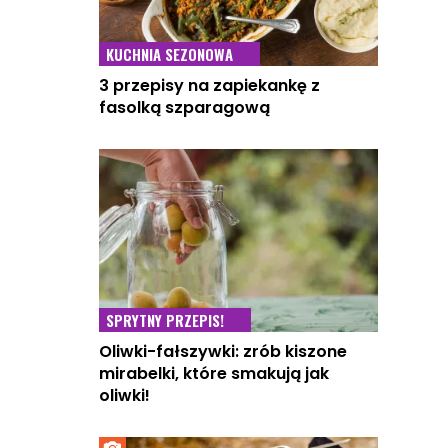
KUCHNIA SEZONOWA
3 przepisy na zapiekankę z
fasolką szparagową
SPRYTNY PRZEPIS!
Oliwki-fałszywki: zrób kiszone
mirabelki, które smakują jak
oliwki!