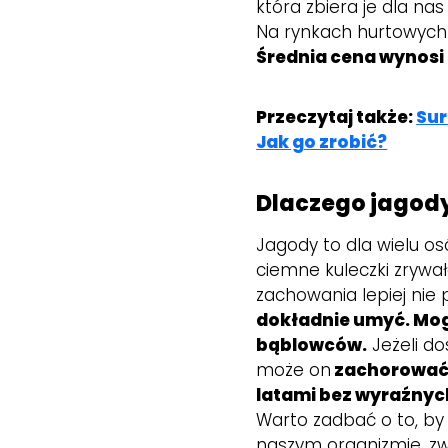
która zbiera je dla nas
Na rynkach hurtowych
Średnia cena wynosi 
Przeczytaj także:
Sur
Jak go zrobić?
Dlaczego jagod
Jagody to dla wielu o
ciemne kuleczki zrywało
zachowania lepiej nie
dokładnie umyć. Mog
bąblowców.
Jeżeli do
może on
zachorować 
latami bez wyraźnych
Warto zadbać o to, by 
naszym organizmie, zw