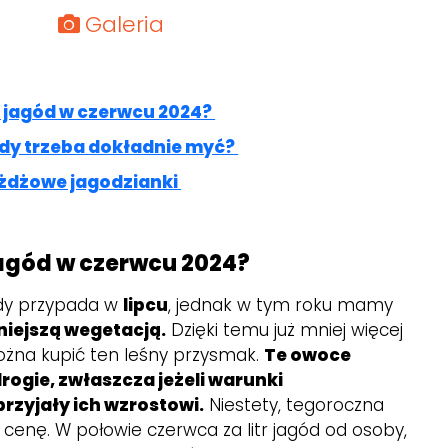
Galeria
itr jagód w czerwcu 2024?
dy trzeba dokładnie myć?
ożdżowe jagodzianki
r jagód w czerwcu 2024?
ody przypada w
lipcu
, jednak w tym roku mamy
iejszą wegetacją.
Dzięki temu już mniej więcej
żna kupić ten leśny przysmak.
Te owoce
rogie, zwłaszcza jeżeli warunki
rzyjały ich wzrostowi.
Niestety, tegoroczna
 cenę. W połowie czerwca za litr jagód od osoby,