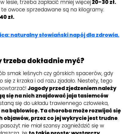
 w lesie, trzeba zapłacić mniej więcej
20-30 zł.
 te owoce sprzedawane są na kilogramy.
40 zł.
ica: naturalny słowiański napój dla zdrowia.
y trzeba dokładnie myć?
sób smak leśnych czy górskich spacerów, gdy
 się z krzaka i od razu zjadało. Niestety, tego
 powtarzać!
Jagody przed zjedzeniem należy
ą się na nich znajdować jaja tasiemców
staną się do układu trawiennego człowieka,
na bąblowicę. Ta choroba może rozwijać się
 objawów, przez co jej wykrycie jest trudne
.
pasożyt nie miał szansy zagnieździć się w
łaszcza, że
to takie proste: wystarczy