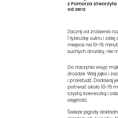
z Pomorza stworzyła
od zera
Zacznij od zrobienia r
1 łyżeczkę cukru i zale
miejsce na 10-15 minut
suchych drożdży, nie 
Do naczynia wsyp mąkę 
drożdże. Wbij jajko i 
i przestudź. Dodawaj j
potrwać około 10-15 m
czystą ściereczką i od
objętość.
Świeże jagody dokładn