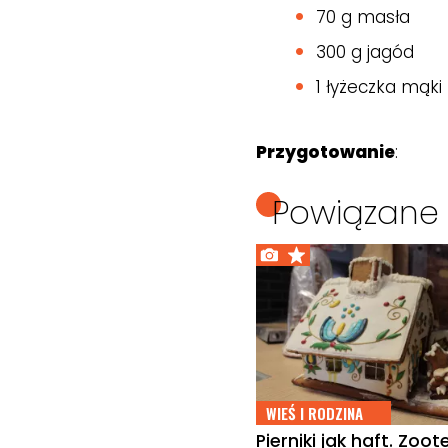
70 g masła
300 g jagód
1 łyżeczka mąk
Przygotowanie
:
Powiązane 
WIEŚ I RODZINA
Pierniki jak haft. Zoo