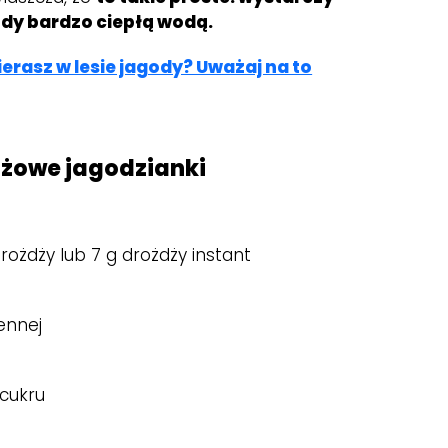
dy bardzo ciepłą wodą.
ierasz w lesie jagody? Uważaj na to
dżowe jagodzianki
rożdży lub 7 g drożdży instant
zennej
 cukru