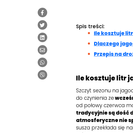
Spis treści:
Ile kosztuje l
Dlaczego jago
Przepis na dr
Ile kosztuje lit
Szczyt sezonu na jag
do czynienia ze
wcześn
od połowy czerwca mo
tradycyjnie są dość d
atmosferyczne nie sp
susza przekłada się na