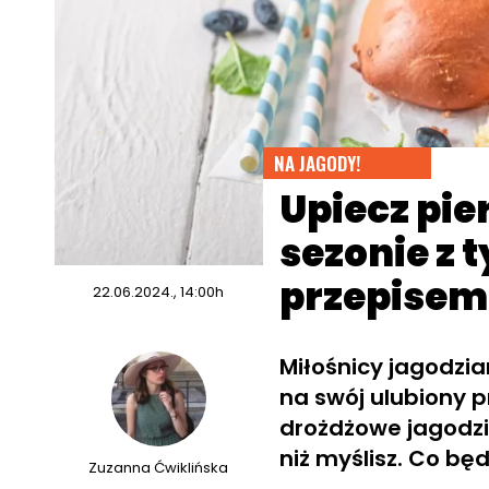
NA JAGODY!
Upiecz pie
sezonie z
przepisem
22.06.2024., 14:00h
Miłośnicy jagodzia
na swój ulubiony p
drożdżowe jagodzia
niż myślisz. Co bę
Zuzanna Ćwiklińska