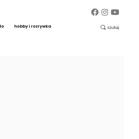
to
hobby i rozrywka