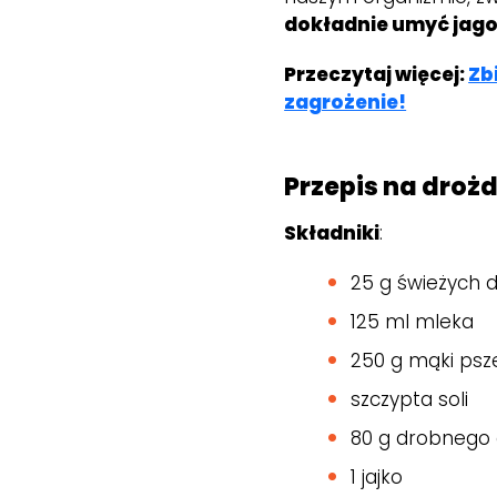
dokładnie umyć jago
Przeczytaj więcej:
Zb
zagrożenie!
Przepis na droż
Składniki
:
25 g świeżych d
125 ml mleka
250 g mąki ps
szczypta soli
80 g drobnego
1 jajko