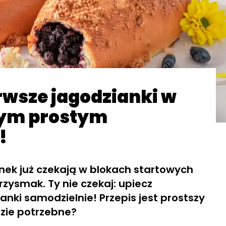
rwsze jagodzianki w
 tym prostym
!
nek już czekają w blokach startowych
rzysmak. Ty nie czekaj: upiecz
nki samodzielnie! Przepis jest prostszy
dzie potrzebne?