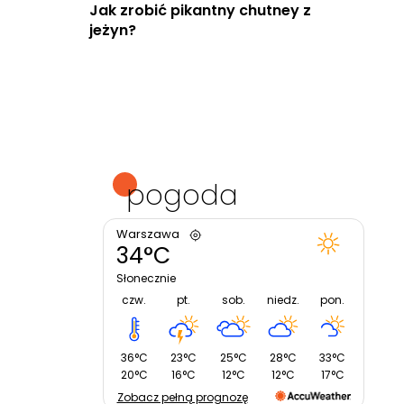
Jak zrobić pikantny chutney z
jeżyn?
pogoda
Warszawa
34°C
Słonecznie
czw.
pt.
sob.
niedz.
pon.
36°C
23°C
25°C
28°C
33°C
20°C
16°C
12°C
12°C
17°C
Zobacz pełną prognozę