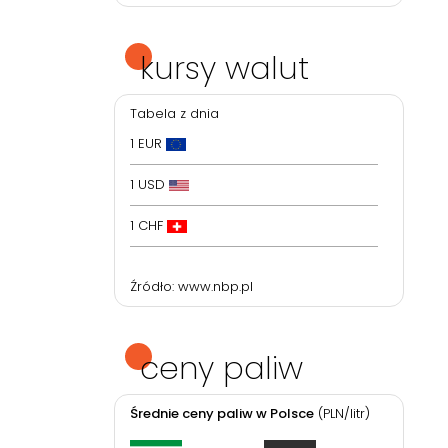
kursy walut
Tabela z dnia
1 EUR
1 USD
1 CHF
Źródło:
www.nbp.pl
ceny paliw
Średnie ceny paliw w Polsce
(PLN/litr)