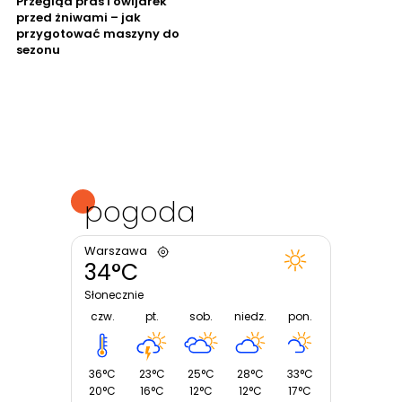
Przegląd pras i owijarek
przed żniwami – jak
przygotować maszyny do
sezonu
pogoda
Warszawa
34°C
Słonecznie
czw.
pt.
sob.
niedz.
pon.
36°C
23°C
25°C
28°C
33°C
20°C
16°C
12°C
12°C
17°C