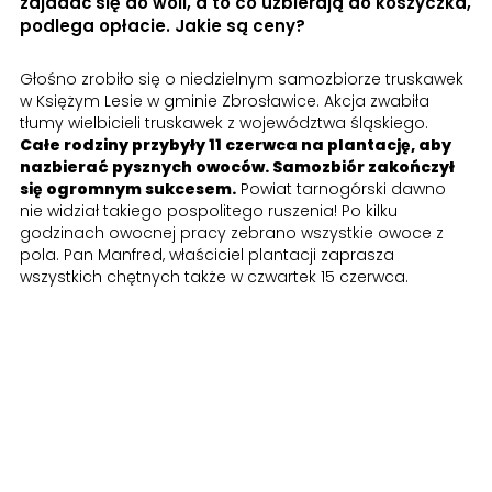
zajadać się do woli, a to co uzbierają do koszyczka,
podlega opłacie. Jakie są ceny?
Głośno zrobiło się o niedzielnym samozbiorze truskawek
w Księżym Lesie w gminie Zbrosławice. Akcja zwabiła
tłumy wielbicieli truskawek z województwa śląskiego.
Całe rodziny przybyły 11 czerwca na plantację, aby
nazbierać pysznych owoców. Samozbiór zakończył
się ogromnym sukcesem.
Powiat tarnogórski dawno
nie widział takiego pospolitego ruszenia! Po kilku
godzinach owocnej pracy zebrano wszystkie owoce z
pola. Pan Manfred, właściciel plantacji zaprasza
wszystkich chętnych także w czwartek 15 czerwca.