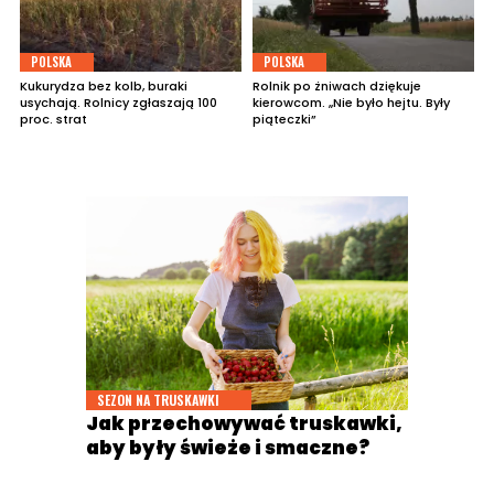
POLSKA
POLSKA
Kukurydza bez kolb, buraki
Rolnik po żniwach dziękuje
usychają. Rolnicy zgłaszają 100
kierowcom. „Nie było hejtu. Były
proc. strat
piąteczki”
SEZON NA TRUSKAWKI
Jak przechowywać truskawki,
aby były świeże i smaczne?