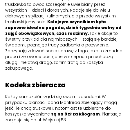
truskawka to owoc szczególnie uwielbiany przez
wszystkich – dzieci i dorosłych. Nadaje się do wielu
ciekawych stylizacji kulinarnych, ale przede wszystkim
truskawki jemy solo!
Kolejnym czynnikiem była
zapewne idealna pogoda, dzień tygodnia wolny od
zajęć obowiązkowych, czas rodzinny.
Takie akcje to
świetny przykład dla najmłodszych – stają się bardziej
świadomi, poznając trudy zadbania o pożywienie.
Zaczynają zdawać sobie sprawę z tego, jaka to żmudna
praca i że owoce dostępne w sklepach przechodzą
długą i niełatwą drogę, zanim trafią do koszyka
zakupowego.
Kodeks zbieracza
Każdy samozbiór rządzi się swoimi zasadami. W
przypadku plantacji pana Manfreda zbierający mogą
jeść, ile chcą truskawek, natomiast te uzbierane do
koszyczka wyceniane
są na 9 zł za kilogram
. Plantacja
znajduje się na ul. Wiejskiej 53.