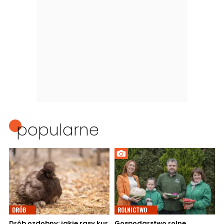
popularne
DRÓB
ROLNICTWO
Drób ozdobny: jakie rasy kur
Gospodarstwo rolne