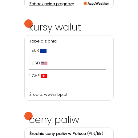
Zobacz pełną prognozę
kursy walut
Tabela z dnia
1 EUR
1 USD
1 CHF
Źródło:
www.nbp.pl
ceny paliw
Średnie ceny paliw w Polsce
(PLN/litr)