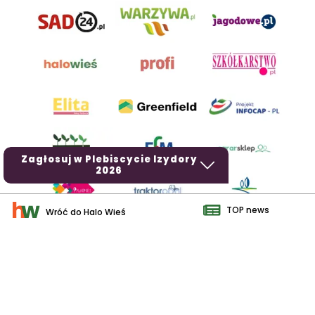
Zagłosuj w Plebiscycie Izydory
2026
TOP news
Wróć do Halo Wieś
AgroHorti Media Sp. z o.o. ul. Metalowa 5, 60-118 Poznań. Akta
rejestrowe przechowywane w Sądzie Rejonowym Poznań - Nowe
Miasto i Wilda w Poznaniu, VIII Wydziale Gospodarczym, KRS
0001116269, NIP 7792573719, REGON 529158846, kapitał zakładowy:
3.608.000 PLN.
Wszystkie prezentowane w ramach niniejszego portalu treści są