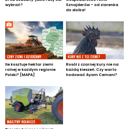
wybrać?
Sznajderów – od ziarenka
do słoika!
CENY ZIEMI I DZIERŻAWY
KURY NIE Z TEJ ZIEMI?
Ile kosztuje hektar ziemi
Rosół z czarnej kury nie na
rolnej w każdym regionie
każdą kieszeń. Czy warto
Polski? [MAPA]
hodować Ayam Cemani?
MASZYNY ROLNICZE