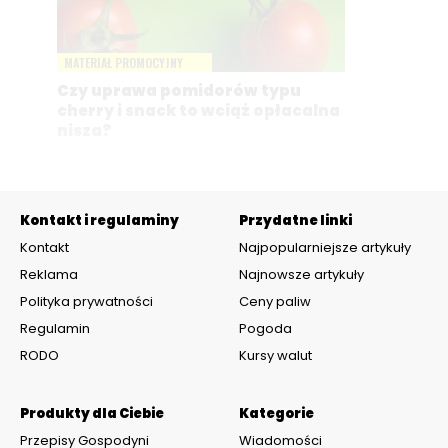
MATERIAŁ PROMOCYJNY
Czy uprawa pomidorów typu
cherry i snack to wciąż opłacalna
nisza?
Kontakt i regulaminy
Przydatne linki
Kontakt
Najpopularniejsze artykuły
Reklama
Najnowsze artykuły
Polityka prywatności
Ceny paliw
Regulamin
Pogoda
RODO
Kursy walut
Produkty dla Ciebie
Kategorie
Przepisy Gospodyni
Wiadomości