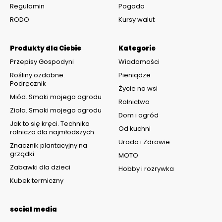
Regulamin
Pogoda
RODO
Kursy walut
Produkty dla Ciebie
Kategorie
Przepisy Gospodyni
Wiadomości
Rośliny ozdobne.
Pieniądze
Podręcznik
Życie na wsi
Miód. Smaki mojego ogrodu
Rolnictwo
Zioła. Smaki mojego ogrodu
Dom i ogród
Jak to się kręci. Technika
Od kuchni
rolnicza dla najmłodszych
Uroda i Zdrowie
Znacznik plantacyjny na
grządki
MOTO
Zabawki dla dzieci
Hobby i rozrywka
Kubek termiczny
social media