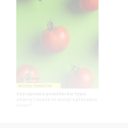
MATERIAŁ PROMOCYJNY
Czy uprawa pomidorów typu
cherry i snack to wciąż opłacalna
nisza?