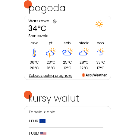
pogoda
Warszawa
34°C
Słonecznie
czw.
pt.
sob.
niedz.
pon.
36°C
23°C
25°C
28°C
33°C
20°C
16°C
12°C
12°C
17°C
Zobacz pełną prognozę
kursy walut
Tabela z dnia
1 EUR
1 USD