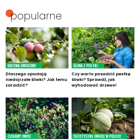
popularne
DRZEWA OWOCOWE
ŚLIWA Z PESTKI
Dlaczego opadają
Czy warto posadzić pestkę
niedojrzałe śliwki? Jak temu
śliwki? Sprawdź, jak
zaradzić?
wyhodować drzewo!
CIEKAWY OWOC
EGZOTYCZNE OWOCE W POLSCE