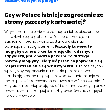
pszczół. Na czym to polega?
Czy w Polsce istnieje zagrożenie ze
strony pszczoły karłowatej?
W tym momencie nie ma żadnego niebezpieczeństwa,
nie wykryto tego gatunku w Polsce ani w krajach
sąsiednich. Jednak warto zastanowić się nad
potencjalnym zagrożeniem.
Pszczoły karłowate
mogłyby stanowić konkurencję dla rodzimych
zapylaczy, jeśli chodzi o pokarm. To dlatego
pszczoły mogłyby ucierpieć przez ich pojawienie się i
rozprzestrzenienie się w naszym kraju
. Te zaś czynniki
wpłynęłyby negatywnie na polskie pszczelarstwo,
utrudniając pracę tej grupie zawodowej. Informacje na
temat pszczół karłowatych pojawiły się w "The Guardian"
– sytuacja jest niepokojąca, jeśli przeanalizujemy ją przez
pryzmat zmniejszającej się liczby owadów zapylających
na całym świecie.