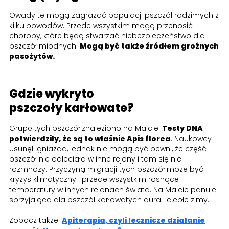
Owady te mogą zagrażać populacji pszczół rodzimych z
kilku powodów. Przede wszystkim mogą przenosić
choroby, które będą stwarzać niebezpieczeństwo dla
pszczół miodnych.
Mogą być także źródłem groźnych
pasożytów.
Gdzie wykryto
pszczoły karłowate?
Grupę tych pszczół znaleziono na Malcie.
Testy DNA
potwierdziły, że są to właśnie Apis florea
. Naukowcy
usunęli gniazda, jednak nie mogą być pewni, że część
pszczół nie odleciała w inne rejony i tam się nie
rozmnoży. Przyczyną migracji tych pszczół może być
kryzys klimatyczny i przede wszystkim rosnące
temperatury w innych rejonach świata. Na Malcie panuje
sprzyjająca dla pszczół karłowatych aura i ciepłe zimy.
Zobacz także:
Apiterapia, czyli lecznicze działanie