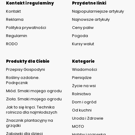
Kontakt i regulaminy
Przydatne linki
Kontakt
Najpopularniejsze artykuły
Reklama
Najnowsze artykuły
Polityka prywatności
Ceny paliw
Regulamin
Pogoda
RODO
Kursy walut
Produkty dla Ciebie
Kategorie
Przepisy Gospodyni
Wiadomości
Rośliny ozdobne.
Pieniądze
Podręcznik
Życie na wsi
Miód. Smaki mojego ogrodu
Rolnictwo
Zioła. Smaki mojego ogrodu
Dom i ogród
Jak to się kręci. Technika
Od kuchni
rolnicza dla najmłodszych
Uroda i Zdrowie
Znacznik plantacyjny na
grządki
MOTO
Zabawki dla dzieci
Hobby i rozrywka