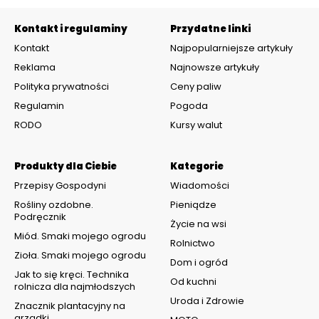
Kontakt i regulaminy
Przydatne linki
Kontakt
Najpopularniejsze artykuły
Reklama
Najnowsze artykuły
Polityka prywatności
Ceny paliw
Regulamin
Pogoda
RODO
Kursy walut
Produkty dla Ciebie
Kategorie
Przepisy Gospodyni
Wiadomości
Rośliny ozdobne.
Pieniądze
Podręcznik
Życie na wsi
Miód. Smaki mojego ogrodu
Rolnictwo
Zioła. Smaki mojego ogrodu
Dom i ogród
Jak to się kręci. Technika
Od kuchni
rolnicza dla najmłodszych
Uroda i Zdrowie
Znacznik plantacyjny na
grządki