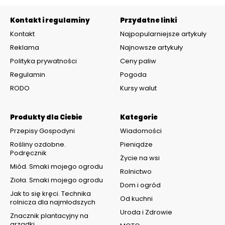
Kontakt i regulaminy
Przydatne linki
Kontakt
Najpopularniejsze artykuły
Reklama
Najnowsze artykuły
Polityka prywatności
Ceny paliw
Regulamin
Pogoda
RODO
Kursy walut
Produkty dla Ciebie
Kategorie
Przepisy Gospodyni
Wiadomości
Rośliny ozdobne.
Pieniądze
Podręcznik
Życie na wsi
Miód. Smaki mojego ogrodu
Rolnictwo
Zioła. Smaki mojego ogrodu
Dom i ogród
Jak to się kręci. Technika
Od kuchni
rolnicza dla najmłodszych
Uroda i Zdrowie
Znacznik plantacyjny na
grządki