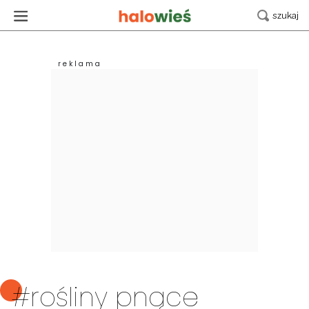
#rośliny pnące