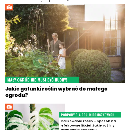
MAŁY OGRÓD NIE MUSI BYĆ NUDNY!
Jakie gatunki roślin wybrać do małego
ogrodu?
PODPORY DLA ROŚLIN DONICZKOWYCH
Palikowanie roślin – sposób na
efektywne liście! Jakie rośliny
wymagają podpory?