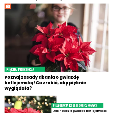
PIĘKNA POINSECJA
Poznaj zasady dbania o gwiazdę
betlejemską! Co zrobić, aby pięknie
wyglądała?
PIELĘGNACJA ROŚLIN DONICZKOWYCH
Jak nawozić gwiazdę betlejemską?