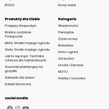
RODO
Kursy walut
Produkty dla Ciebie
Kategorie
Przepisy Gospodyni
Wiadomości
Rośliny ozdobne.
Pieniądze
Podręcznik
Życie na wsi
Miód. Smaki mojego ogrodu
Rolnictwo
Zioła. Smaki mojego ogrodu
Dom i ogród
Jak to się kręci. Technika
Od kuchni
rolnicza dla najmłodszych
Uroda i Zdrowie
Znacznik plantacyjny na
grządki
MOTO
Zabawki dla dzieci
Hobby i rozrywka
Kubek termiczny
social media