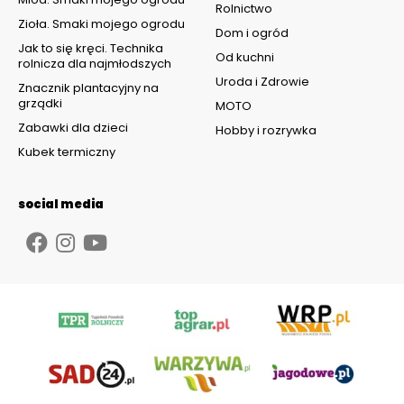
Rolnictwo
Zioła. Smaki mojego ogrodu
Dom i ogród
Jak to się kręci. Technika
Od kuchni
rolnicza dla najmłodszych
Uroda i Zdrowie
Znacznik plantacyjny na
grządki
MOTO
Zabawki dla dzieci
Hobby i rozrywka
Kubek termiczny
social media