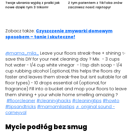
Twoje ubrania wyjdą z pralki jak
Z tym patentem z TikToka znów
nowe dzięki tym 3 trikom!
zaczniesz nosić rajstopy!
Zobacz także:
Czyszczenie zmywarki domowym
sposobem – tanie i skuteczne!
@mama_mila_
Leave your floors streak-free + shining ✨
save this DIY for your next cleaning day ? Mix: - 3 cups
hot water - 1/4 cup white vinegar - 1 tsp dish soap - 1/4
cup rubbing alcohol (optional, this helps the floors dry
faster and leaves them streak-free but isnt suitable for all
floor types) - 10 drops essential oil (optional, for
fragrance) Fill into a bucket and mop your floors to leave
them shining + your whole home smelling amazing ?
#floorcleaner
#cleaninghacks
#cleaningtips
#howto
#tipsandtricks
#mamamilastips
♬ original sound -
carneyval
Mycie podłóg bez smug