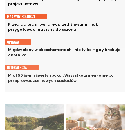
projekt ustawy
MASZYNY ROLNICZE
Przegląd pras i owijarek przed żniwami – jak
przygotować maszyny do sezonu
UPRAWA
Międzyplony w ekoschematach i nie tylko - gdy brakuje
obornika
INTERWENCJA
Miał 50 świń i święty spokój. Wszystko zmieniło się po
przeprowadzce nowych sąsiadów