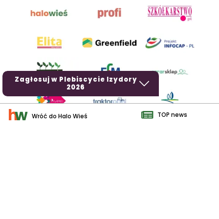
Zagłosuj w Plebiscycie Izydory
2026
TOP news
Wróć do Halo Wieś
AgroHorti Media Sp. z o.o. ul. Metalowa 5, 60-118 Poznań. Akta
rejestrowe przechowywane w Sądzie Rejonowym Poznań - Nowe
Miasto i Wilda w Poznaniu, VIII Wydziale Gospodarczym, KRS
0001116269, NIP 7792573719, REGON 529158846, kapitał zakładowy:
3.608.000 PLN.
Wszystkie prezentowane w ramach niniejszego portalu treści są
własnością AgroHorti Media Sp. z o.o, są zastrzeżone i chronione
prawem autorskim, kopiowanie i dalsze rozpowszechnianie treści jest
zabronione. (art. 25 ust. 1 pkt 1b ustawy z 4 lutego 1994 roku o prawie
autorskim i prawach pokrewnych.