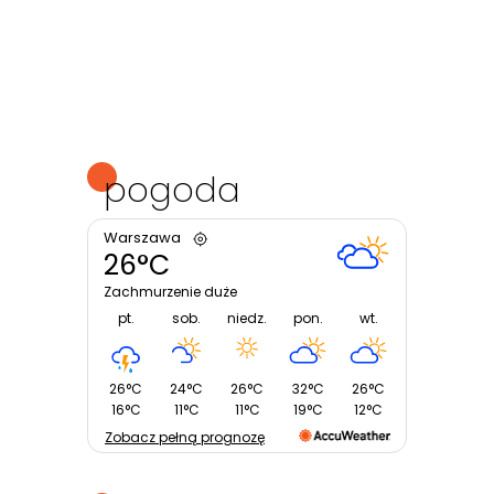
pogoda
Warszawa
26°C
Zachmurzenie duże
pt.
sob.
niedz.
pon.
wt.
26°C
24°C
26°C
32°C
26°C
16°C
11°C
11°C
19°C
12°C
Zobacz pełną prognozę