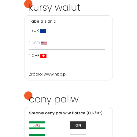
kursy walut
Tabela z dnia
1 EUR
1 USD
1 CHF
Źródło:
www.nbp.pl
ceny paliw
Średnie ceny paliw w Polsce
(PLN/litr)