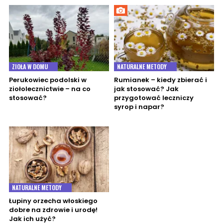
ZIOŁA W DOMU
NATURALNE METODY
Perukowiec podolski w
Rumianek – kiedy zbierać i
ziołolecznictwie – na co
jak stosować? Jak
stosować?
przygotować leczniczy
syrop i napar?
NATURALNE METODY
Łupiny orzecha włoskiego
dobre na zdrowie i urodę!
Jak ich użyć?