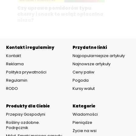
Czy uprawa pomidorów typu
cherry i snack to wciąż opłacalna
nisza?
Kontakt i regulaminy
Przydatne linki
Kontakt
Najpopularniejsze artykuły
Reklama
Najnowsze artykuły
Polityka prywatności
Ceny paliw
Regulamin
Pogoda
RODO
Kursy walut
Produkty dla Ciebie
Kategorie
Przepisy Gospodyni
Wiadomości
Rośliny ozdobne.
Pieniądze
Podręcznik
Życie na wsi
Miód. Smaki mojego ogrodu