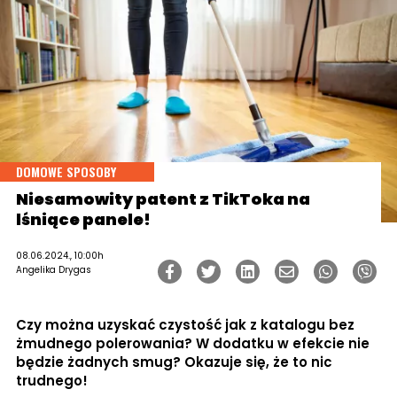
DOMOWE SPOSOBY
Niesamowity patent z TikToka na
lśniące panele!
08.06.2024., 10:00h
Angelika Drygas
Czy można uzyskać czystość jak z katalogu bez
żmudnego polerowania? W dodatku w efekcie nie
będzie żadnych smug? Okazuje się, że to nic
trudnego!