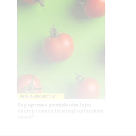
MATERIAŁ PROMOCYJNY
Czy uprawa pomidorów typu
cherry i snack to wciąż opłacalna
nisza?