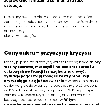
zaprawiania i smażenia konfitur, a tu taka
sytuacja.
Drożejący cukier to nie tylko problem dla osób, które
zamierzają zrobić zapasy na zaprawy, ale także widmo
drożejących produktów, które mają go aż nadto w
składzie, czyli
słodyczy i napojów.
Ceny cukru – przyczyny kryzysu
Money.pl pisze, że przyczyną wzrostu cen są niskie
zbiory
trzciny cukrowej w Brazylii i Indiach oraz buraków
cukrowych we Francji (ze względu na ulewy).
Sytuację pogarszają rosnące koszty produkcji.
Kryzys ciągnie się już od kwietnia –
wtedy
kontrakty na
cukier na giełdzie w Londynie podskoczyły o 20 procent,
w USA natomiast wzrosły o 17 procent. W Brazylii część
zakładów rozważa użycie etanolu, aby skorzystać z
lepszego opodatkowania biopaliw.
W tym
czasie Indie ograniczyły eksport, ponieważ nastąpił