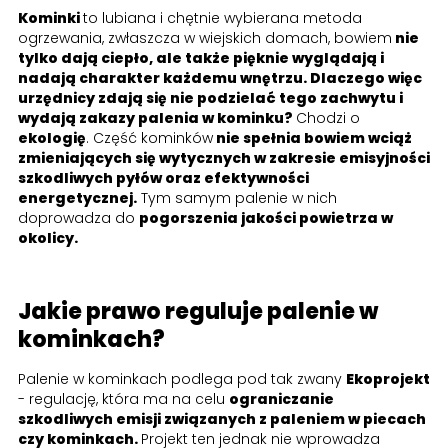
Kominki
to lubiana i chętnie wybierana metoda
ogrzewania, zwłaszcza w wiejskich domach, bowiem
nie
tylko dają ciepło, ale także pięknie wyglądają i
nadają charakter każdemu wnętrzu. Dlaczego więc
urzędnicy zdają się nie podzielać tego zachwytu i
wydają zakazy palenia w kominku?
Chodzi o
ekologię
. Część kominków
nie spełnia bowiem wciąż
zmieniających się wytycznych w zakresie emisyjności
szkodliwych pyłów oraz efektywności
energetycznej.
Tym samym palenie w nich
doprowadza do
pogorszenia jakości powietrza w
okolicy.
Jakie prawo reguluje palenie w
kominkach?
Palenie w kominkach podlega pod tak zwany
Ekoprojekt
- regulację, która ma na celu
ograniczanie
szkodliwych emisji związanych z paleniem w piecach
czy kominkach.
Projekt ten jednak nie wprowadza