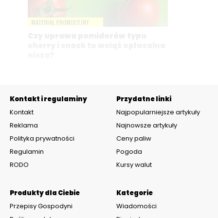
MATERIAŁ PROMOCYJNY
Czy uprawa pomidorów typu
cherry i snack to wciąż opłacalna
nisza?
Kontakt i regulaminy
Przydatne linki
Kontakt
Najpopularniejsze artykuły
Reklama
Najnowsze artykuły
Polityka prywatności
Ceny paliw
Regulamin
Pogoda
RODO
Kursy walut
Produkty dla Ciebie
Kategorie
Przepisy Gospodyni
Wiadomości