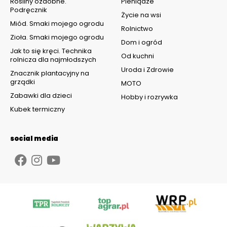
Rośliny ozdobne.
Pieniądze
Podręcznik
Życie na wsi
Miód. Smaki mojego ogrodu
Rolnictwo
Zioła. Smaki mojego ogrodu
Dom i ogród
Jak to się kręci. Technika
Od kuchni
rolnicza dla najmłodszych
Uroda i Zdrowie
Znacznik plantacyjny na
grządki
MOTO
Zabawki dla dzieci
Hobby i rozrywka
Kubek termiczny
social media