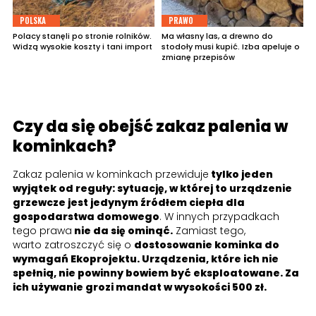
POLSKA
PRAWO
Polacy stanęli po stronie rolników.
Ma własny las, a drewno do
Widzą wysokie koszty i tani import
stodoły musi kupić. Izba apeluje o
zmianę przepisów
Czy da się obejść zakaz palenia w
kominkach?
Zakaz palenia w kominkach przewiduje
tylko jeden
wyjątek od reguły: sytuację, w której to urządzenie
grzewcze jest jedynym źródłem ciepła dla
gospodarstwa domowego
. W innych przypadkach
tego prawa
nie da się ominąć.
Zamiast tego,
warto zatroszczyć się o
dostosowanie kominka do
wymagań Ekoprojektu. Urządzenia, które ich nie
spełnią, nie powinny bowiem być eksploatowane. Za
ich używanie grozi mandat w wysokości 500 zł.