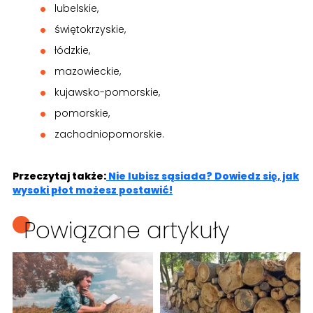
lubelskie,
świętokrzyskie,
łódzkie,
mazowieckie,
kujawsko-pomorskie,
pomorskie,
zachodniopomorskie.
Przeczytaj także:
Nie lubisz sąsiada? Dowiedz się, jak
wysoki płot możesz postawić!
Powiązane artykuły