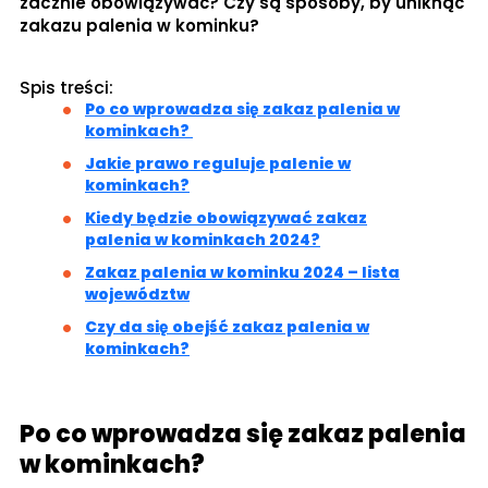
zacznie obowiązywać? Czy są sposoby, by uniknąć
zakazu palenia w kominku?
Spis treści:
Po co wprowadza się zakaz palenia w
kominkach?
Jakie prawo reguluje palenie w
kominkach?
Kiedy będzie obowiązywać zakaz
palenia w kominkach 2024?
Zakaz palenia w kominku 2024 – lista
województw
Czy da się obejść zakaz palenia w
kominkach?
Po co wprowadza się zakaz palenia
w kominkach?