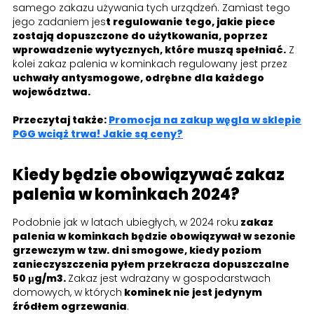
samego zakazu używania tych urządzeń. Zamiast tego
jego zadaniem jes
t regulowanie tego, jakie piece
zostają dopuszczone do użytkowania, poprzez
wprowadzenie wytycznych, które muszą spełniać.
Z
kolei zakaz palenia w kominkach regulowany jest przez
uchwały antysmogowe, odrębne dla każdego
województwa.
Przeczytaj także:
Promocja na zakup węgla w sklepie
PGG wciąż trwa! Jakie są ceny?
Kiedy będzie obowiązywać zakaz
palenia w kominkach 2024?
Podobnie jak w latach ubiegłych, w 2024 roku
zakaz
palenia w kominkach będzie obowiązywał w sezonie
grzewczym w tzw. dni smogowe, kiedy poziom
zanieczyszczenia pyłem przekracza dopuszczalne
50 μg/m3.
Zakaz jest wdrażany w gospodarstwach
domowych, w których
kominek nie jest jedynym
źródłem ogrzewania
.