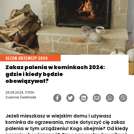
SEZON GRZEWCZY 2024
Zakaz palenia w kominkach 2024:
gdzie i kiedy będzie
obowiązywał?
26.09.2024., 17:00h
Zuzanna Ćwiklińska
Jeżeli mieszkasz w wiejskim domu i używasz
kominka do ogrzewania, może dotyczyć cię zakaz
palenia w tym urządzeniu! Kogo obejmie? Od kiedy