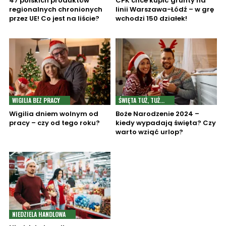
47 polskich produktów
CPK chce kupić grunty na
regionalnych chronionych
linii Warszawa-Łódź – w grę
przez UE! Co jest na liście?
wchodzi 150 działek!
WIGILIA BEZ PRACY
ŚWIĘTA TUŻ, TUŻ...
Wigilia dniem wolnym od
Boże Narodzenie 2024 –
pracy – czy od tego roku?
kiedy wypadają święta? Czy
warto wziąć urlop?
NIEDZIELA HANDLOWA