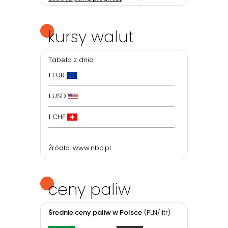
kursy walut
Tabela z dnia
1 EUR
1 USD
1 CHF
Źródło:
www.nbp.pl
ceny paliw
Średnie ceny paliw w Polsce
(PLN/litr)