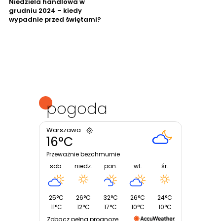
Niedziela handlowa w
grudniu 2024 – kiedy
wypadnie przed świętami?
pogoda
Warszawa
16°C
Przeważnie bezchmurnie
sob.
niedz.
pon.
wt.
śr.
25°C
26°C
32°C
26°C
24°C
11°C
12°C
17°C
10°C
10°C
Zobacz pełną prognozę