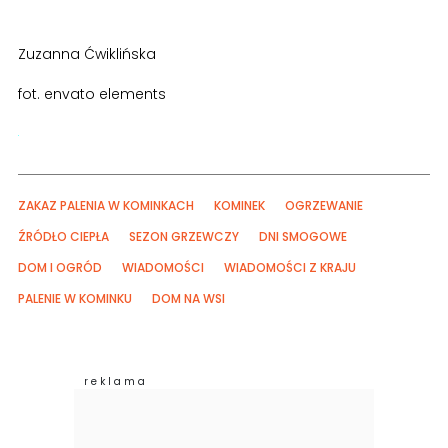
Zuzanna Ćwiklińska
fot. envato elements
ZAKAZ PALENIA W KOMINKACH
KOMINEK
OGRZEWANIE
ŹRÓDŁO CIEPŁA
SEZON GRZEWCZY
DNI SMOGOWE
DOM I OGRÓD
WIADOMOŚCI
WIADOMOŚCI Z KRAJU
PALENIE W KOMINKU
DOM NA WSI