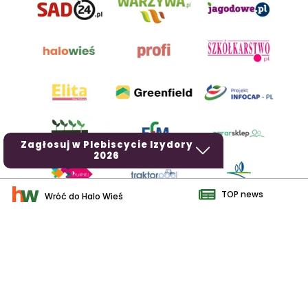
Zagłosuj w Plebiscycie Izydory
2026
TOP news
Wróć do Halo Wieś
AgroHorti Media Sp. z o.o. ul. Metalowa 5, 60-118 Poznań. Akta
rejestrowe przechowywane w Sądzie Rejonowym Poznań - Nowe
Miasto i Wilda w Poznaniu, VIII Wydziale Gospodarczym, KRS
0001116269, NIP 7792573719, REGON 529158846, kapitał zakładowy:
3.608.000 PLN.
Wszystkie prezentowane w ramach niniejszego portalu treści są
własnością AgroHorti Media Sp. z o.o, są zastrzeżone i chronione