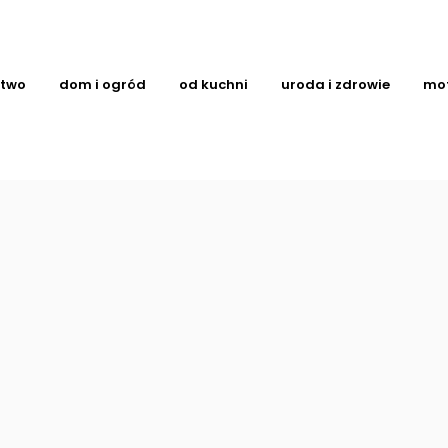
ctwo
dom i ogród
od kuchni
uroda i zdrowie
mo