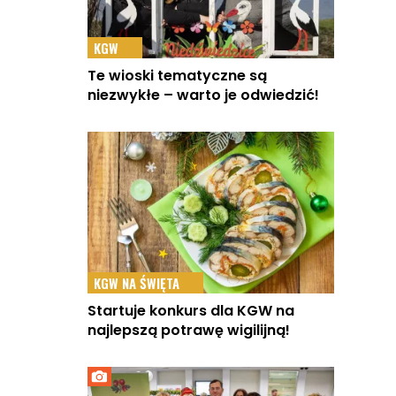
KGW
Te wioski tematyczne są
niezwykłe – warto je odwiedzić!
KGW NA ŚWIĘTA
Startuje konkurs dla KGW na
najlepszą potrawę wigilijną!