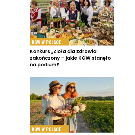
KGW W POLSCE
Konkurs „Zioła dla zdrowia”
zakończony – jakie KGW stanęło
na podium?
KGW W POLSCE