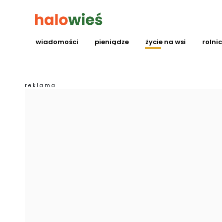
wiadomości
pieniądze
życie na wsi
rolni