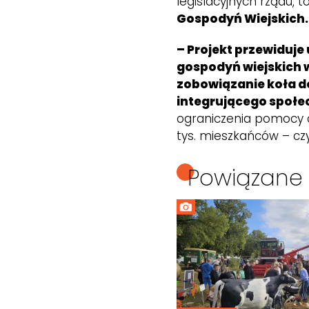
legislacyjnych rządu,
Gospodyń Wiejskich.
– Projekt przewiduj
gospodyń wiejskich w
zobowiązanie koła do
integrującego społe
ograniczenia pomocy d
tys. mieszkańców – cz
Powiązane 