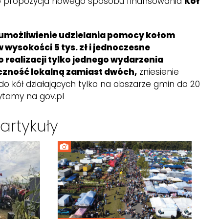
 to propozycja nowego sposobu finansowania
Kół
e umożliwienie udzielania pomocy kołom
 wysokości 5 tys. zł i jednoczesne
 realizacji tylko jednego wydarzenia
czność lokalną zamiast dwóch,
zniesienie
o kół działających tylko na obszarze gmin do 20
ytamy na gov.pl
artykuły