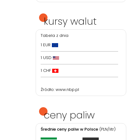
kursy walut
Tabela z dnia
1 EUR
1 USD
1 CHF
Źródło:
www.nbp.pl
ceny paliw
Średnie ceny paliw w Polsce
(PLN/litr)