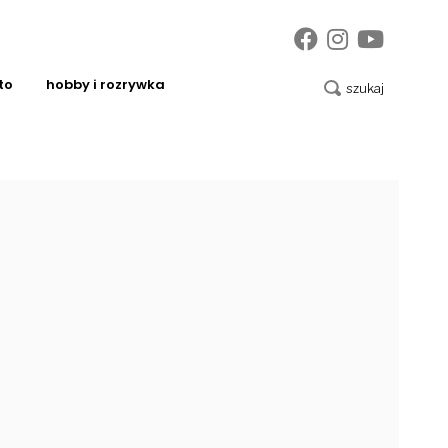
to
hobby i rozrywka