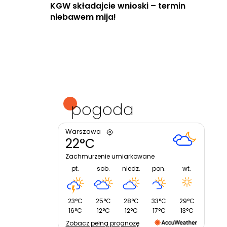
KGW składajcie wnioski – termin
niebawem mija!
pogoda
Warszawa
22°C
Zachmurzenie umiarkowane
pt.
sob.
niedz.
pon.
wt.
23°C
25°C
28°C
33°C
29°C
16°C
12°C
12°C
17°C
13°C
Zobacz pełną prognozę