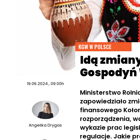
KGW W POLSCE
Idą zmian
Gospodyń 
19.06.2024., 09:00h
Ministerstwo Rolni
zapowiedziało zmi
finansowego Kołom
rozporządzenia, wa
Angelika Drygas
wykazie prac legi
regulacje. Jakie p