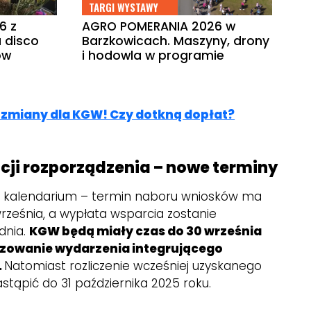
TARGI WYSTAWY
6 z
AGRO POMERANIA 2026 w
 disco
Barzkowicach. Maszyny, drony
ów
i hodowla w programie
 zmiany dla KGW! Czy dotkną dopłat?
acji rozporządzenia – nowe terminy
eż kalendarium – termin naboru wniosków ma
rześnia, a wypłata wsparcia zostanie
dnia.
KGW będą miały czas do 30 września
izowanie wydarzenia integrującego
.
Natomiast rozliczenie wcześniej uzyskanego
tąpić do 31 października 2025 roku.