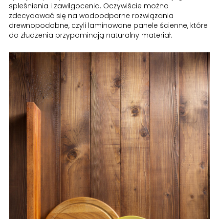
spleśnienia i zawilgocenia. Oczywiście można
zdecydować się na wodoodporne rozwiązania
drewnopodobne, czyli laminowane panele ścienne, które
do złudzenia przypominają naturalny materiał.