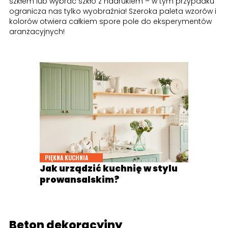
szkłem lub wybrać szkło z nadrukiem – w tym przypadku
ogranicza nas tylko wyobraźnia! Szeroka paleta wzorów i
kolorów otwiera całkiem spore pole do eksperymentów
aranżacyjnych!
PIĘKNA KUCHNIA
Jak urządzić kuchnię w stylu
prowansalskim?
Beton dekoracyjny