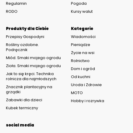
Regulamin
Pogoda
RODO
Kursy walut
Produkty dla Ciebie
Kategorie
Przepisy Gospodyni
Wiadomości
Rośliny ozdobne.
Pieniądze
Podręcznik
Życie na wsi
Miód. Smaki mojego ogrodu
Rolnictwo
Zioła. Smaki mojego ogrodu
Dom i ogród
Jak to się kręci. Technika
Od kuchni
rolnicza dla najmłodszych
Uroda i Zdrowie
Znacznik plantacyjny na
grządki
MOTO
Zabawki dla dzieci
Hobby i rozrywka
Kubek termiczny
social media