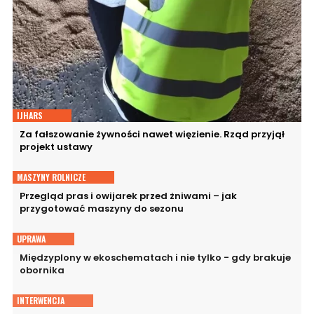
IJHARS
Za fałszowanie żywności nawet więzienie. Rząd przyjął
projekt ustawy
MASZYNY ROLNICZE
Przegląd pras i owijarek przed żniwami – jak
przygotować maszyny do sezonu
UPRAWA
Międzyplony w ekoschematach i nie tylko - gdy brakuje
obornika
INTERWENCJA