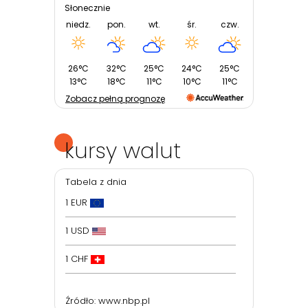
Słonecznie
niedz.
pon.
wt.
śr.
czw.
26°C
32°C
25°C
24°C
25°C
13°C
18°C
11°C
10°C
11°C
Zobacz pełną prognozę
kursy walut
Tabela z dnia
1 EUR
1 USD
1 CHF
Źródło:
www.nbp.pl