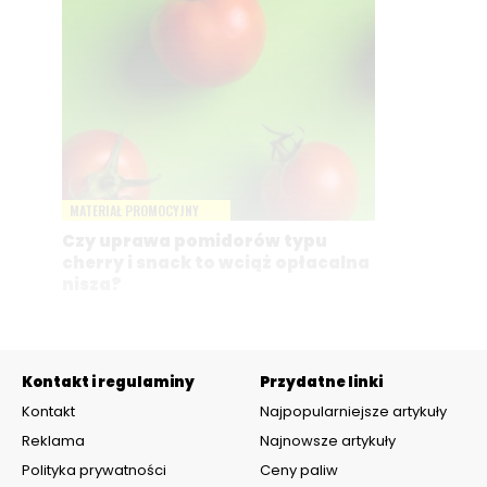
MATERIAŁ PROMOCYJNY
Czy uprawa pomidorów typu
cherry i snack to wciąż opłacalna
nisza?
Kontakt i regulaminy
Przydatne linki
Kontakt
Najpopularniejsze artykuły
Reklama
Najnowsze artykuły
Polityka prywatności
Ceny paliw