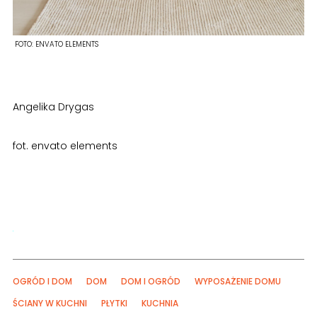
FOTO:
ENVATO ELEMENTS
Angelika Drygas
fot. envato elements
OGRÓD I DOM
DOM
DOM I OGRÓD
WYPOSAŻENIE DOMU
ŚCIANY W KUCHNI
PŁYTKI
KUCHNIA