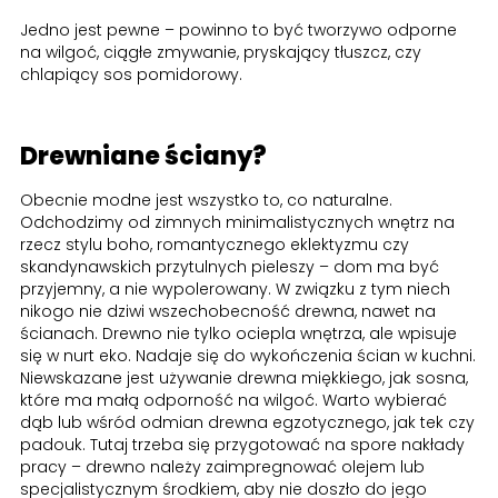
Jedno jest pewne – powinno to być tworzywo odporne
na wilgoć, ciągłe zmywanie, pryskający tłuszcz, czy
chlapiący sos pomidorowy.
Drewniane ściany?
Obecnie modne jest wszystko to, co naturalne.
Odchodzimy od zimnych minimalistycznych wnętrz na
rzecz stylu boho, romantycznego eklektyzmu czy
skandynawskich przytulnych pieleszy – dom ma być
przyjemny, a nie wypolerowany. W związku z tym niech
nikogo nie dziwi wszechobecność drewna, nawet na
ścianach. Drewno nie tylko ociepla wnętrza, ale wpisuje
się w nurt eko. Nadaje się do wykończenia ścian w kuchni.
Niewskazane jest używanie drewna miękkiego, jak sosna,
które ma małą odporność na wilgoć. Warto wybierać
dąb lub wśród odmian drewna egzotycznego, jak tek czy
padouk. Tutaj trzeba się przygotować na spore nakłady
pracy – drewno należy zaimpregnować olejem lub
specjalistycznym środkiem, aby nie doszło do jego