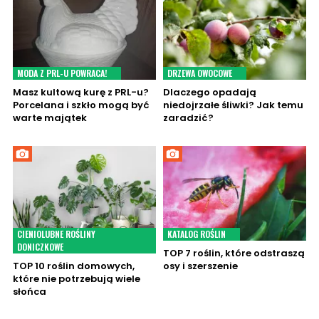
MODA Z PRL-U POWRACA!
DRZEWA OWOCOWE
Masz kultową kurę z PRL-u?
Dlaczego opadają
Porcelana i szkło mogą być
niedojrzałe śliwki? Jak temu
warte majątek
zaradzić?
CIENIOLUBNE ROŚLINY
KATALOG ROŚLIN
DONICZKOWE
TOP 7 roślin, które odstraszą
TOP 10 roślin domowych,
osy i szerszenie
które nie potrzebują wiele
słońca