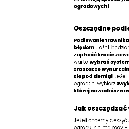
ogrodowych!
Oszczędne podle
Podlewanie trawni
błędem
. Jeżeli będzi
zapłacić krocie za w
warto
wybrać system
zraszacze wynurzaln
się pod ziemią!
Jeżeli
ogrodzie, wybierz
zwyk
której nawodnisz na
Jak oszczędzać
Jeżeli chcemy cieszyć
ogrodu, nie ma rady 