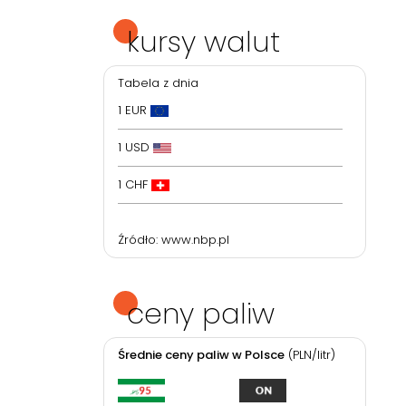
kursy walut
Tabela z dnia
1 EUR
1 USD
1 CHF
Źródło:
www.nbp.pl
ceny paliw
Średnie ceny paliw w Polsce
(PLN/litr)