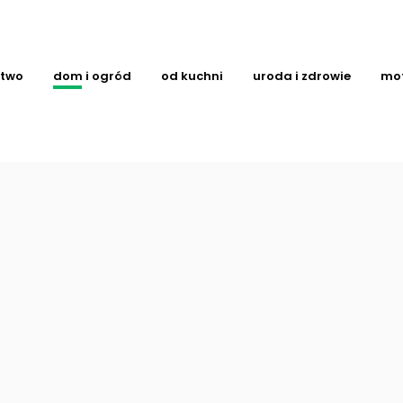
ctwo
dom i ogród
od kuchni
uroda i zdrowie
mo