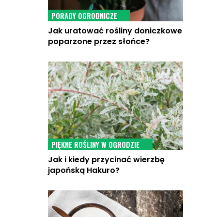
PORADY OGRODNICZE
Jak uratować rośliny doniczkowe
poparzone przez słońce?
PIĘKNE ROŚLINY W OGRODZIE
Jak i kiedy przycinać wierzbę
japońską Hakuro?