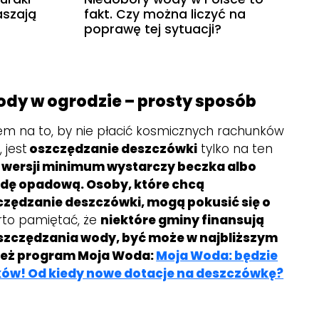
aszają
fakt. Czy można liczyć na
poprawę tej sytuacji?
dy w ogrodzie – prosty sposób
m na to, by nie płacić kosmicznych rachunków
 jest
oszczędzanie deszczówki
tylko na ten
w wersji minimum wystarczy beczka albo
odę opadową. Osoby, które chcą
zędzanie deszczówki, mogą pokusić się o
to pamiętać, że
niektóre gminy finansują
zczędzania wody, być może w najbliższym
ież program Moja Woda:
Moja Woda: będzie
ków! Od kiedy nowe dotacje na deszczówkę?