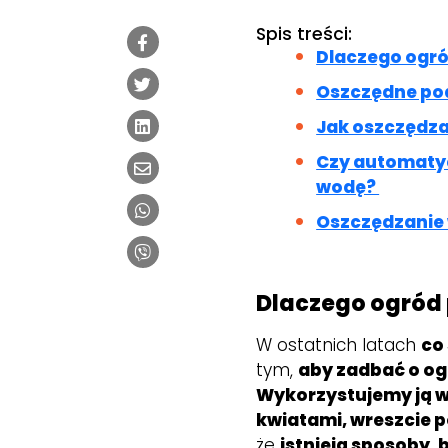
Spis treści:
Dlaczego ogr
Oszczędne pod
Jak oszczędza
Czy automaty
wodę?
Oszczędzanie 
Dlaczego ogród
W ostatnich latach
co
tym,
aby zadbać o og
Wykorzystujemy ją w
kwiatami, wreszcie p
że
istnieją sposoby,