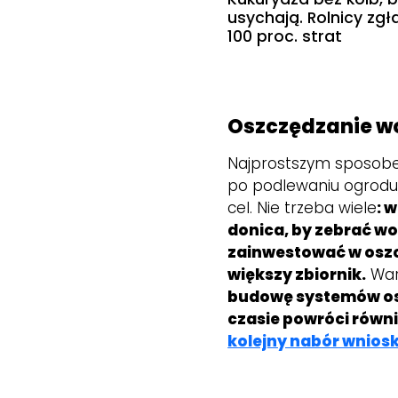
usychają. Rolnicy zgł
100 proc. strat
Oszczędzanie wo
Najprostszym sposobe
po podlewaniu ogrodu,
cel. Nie trzeba wiele
: 
donica, by zebrać w
zainwestować w oszc
większy zbiornik.
War
budowę systemów os
czasie powróci równ
kolejny nabór wnios