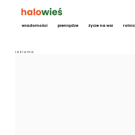
wiadomości
pieniądze
życie na wsi
rolni