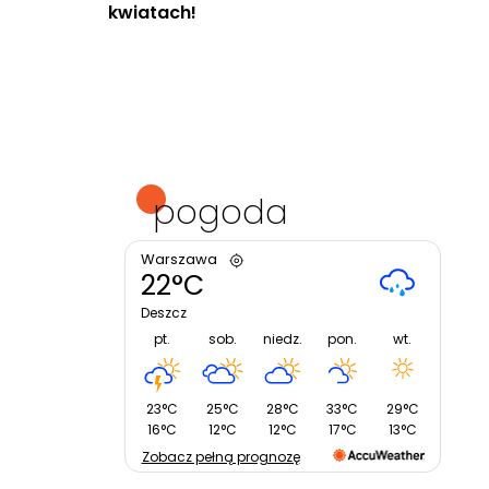
kwiatach!
pogoda
Warszawa
22°C
Deszcz
pt.
sob.
niedz.
pon.
wt.
23°C
25°C
28°C
33°C
29°C
16°C
12°C
12°C
17°C
13°C
Zobacz pełną prognozę