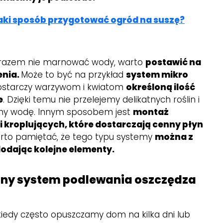
aki sposób przygotować ogród na suszę?
zarazem nie marnować wody, warto
postawić na
enia.
Może to być na przykład
system mikro
ostarczy warzywom i kwiatom
określoną ilość
e
. Dzięki temu nie przelejemy delikatnych roślin i
my wodę. Innym sposobem jest
montaż
ii kroplujących, które dostarczają cenny płyn
rto pamiętać, że tego typu systemy
można z
dodając kolejne elementy.
ny system podlewania oszczędza
kiedy często opuszczamy dom na kilka dni lub