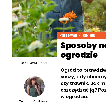
PODLEWANIE OGRODU
Sposoby n
ogrodzie
30.08.2024., 17:00h
Ogród to prawdziw
suszy, gdy chcemy
czy trawnik. Jak m
oszczędzać ją? P
w ogrodzie.
Zuzanna Ćwiklińska