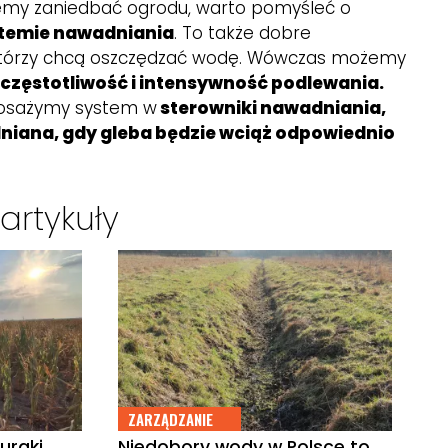
hcemy zaniedbać ogrodu, warto pomyśleć o
temie nawadniania
. To także dobre
, którzy chcą oszczędzać wodę. Wówczas możemy
 częstotliwość i intensywność podlewania.
posażymy system w
sterowniki nawadniania,
lniana, gdy gleba będzie wciąż odpowiednio
artykuły
ZARZĄDZANIE
uraki
Niedobory wody w Polsce to