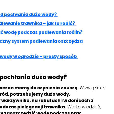
ód pochłania dużo wody?
lewanie trawnika – jak to robić?
ć wodę podczas podlewania roślin?
czny system podlewania oszczędza
wody w ogrodzie – prosty sposób
 pochłania dużo wody?
 sezon mamy do czynienia z suszą
. W związku z
ród, potrzebujemy dużo wody.
 warzywniku, na rabatach i w donicach z
odczas pielęgnacji trawnika.
Warto wiedzieć,
 by zaoszczędzić wodę podczas prac