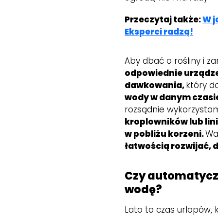
Przeczytaj także:
W j
Eksperci radzą!
Aby dbać o rośliny i 
odpowiednie urządz
dawkowania,
który d
wody w danym czasi
rozsądnie wykorzysta
kroplowników lub lin
w pobliżu korzeni.
Wa
łatwością rozwijać, 
Czy automatycz
wodę?
Lato to czas urlopów, 