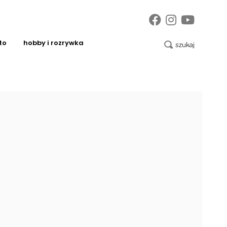
to
hobby i rozrywka