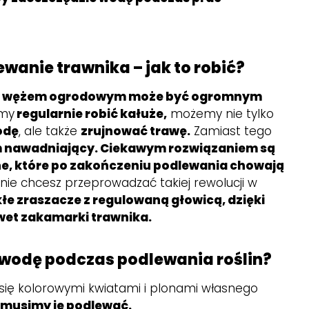
wanie trawnika – jak to robić?
ka wężem ogrodowym może być ogromnym
emy
regularnie robić kałuże,
możemy nie tylko
odę
, ale także
zrujnować trawę.
Zamiast tego
 nawadniający. Ciekawym rozwiązaniem są
e, które po zakończeniu podlewania chowają
 nie chcesz przeprowadzać takiej rewolucji w
łe zraszacze z regulowaną głowicą, dzięki
wet zakamarki trawnika.
 wodę podczas podlewania roślin?
 się kolorowymi kwiatami i plonami własnego
–
musimy je podlewać.