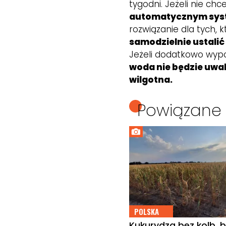
tygodni. Jeżeli nie c
automatycznym sys
rozwiązanie dla tych
samodzielnie ustalić
Jeżeli dodatkowo wy
woda nie będzie uwa
wilgotna.
Powiązane 
POLSKA
Kukurydza bez kolb, b