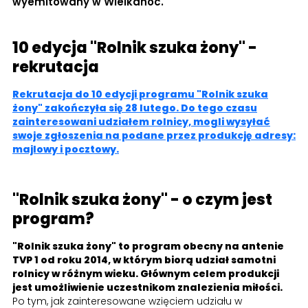
wyemitowany w Wielkanoc.
10 edycja "Rolnik szuka żony" -
rekrutacja
Rekrutacja do 10 edycji programu "Rolnik szuka
żony" zakończyła się 28 lutego. Do tego czasu
zainteresowani udziałem rolnicy, mogli wysyłać
swoje zgłoszenia na podane przez produkcję adresy:
majlowy i pocztowy.
"Rolnik szuka żony" - o czym jest
program?
"Rolnik szuka żony" to program obecny na antenie
TVP 1 od roku 2014, w którym biorą udział samotni
rolnicy w różnym wieku. Głównym celem produkcji
jest umożliwienie uczestnikom znalezienia miłości.
Po tym, jak zainteresowane wzięciem udziału w