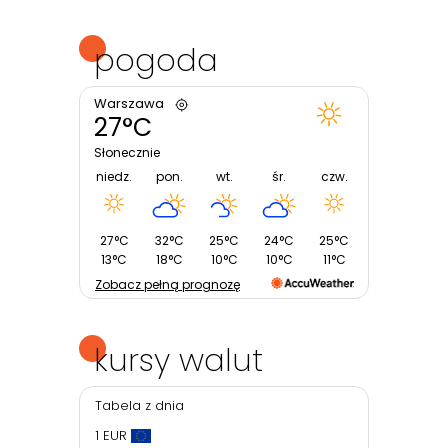
pogoda
Warszawa
27°C
Słonecznie
niedz.
pon.
wt.
śr.
czw.
27°C
32°C
25°C
24°C
25°C
13°C
18°C
10°C
10°C
11°C
Zobacz pełną prognozę
kursy walut
Tabela z dnia
1 EUR