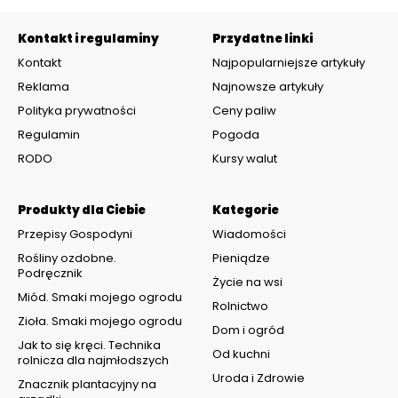
Kontakt i regulaminy
Przydatne linki
Kontakt
Najpopularniejsze artykuły
Reklama
Najnowsze artykuły
Polityka prywatności
Ceny paliw
Regulamin
Pogoda
RODO
Kursy walut
Produkty dla Ciebie
Kategorie
Przepisy Gospodyni
Wiadomości
Rośliny ozdobne.
Pieniądze
Podręcznik
Życie na wsi
Miód. Smaki mojego ogrodu
Rolnictwo
Zioła. Smaki mojego ogrodu
Dom i ogród
Jak to się kręci. Technika
Od kuchni
rolnicza dla najmłodszych
Uroda i Zdrowie
Znacznik plantacyjny na