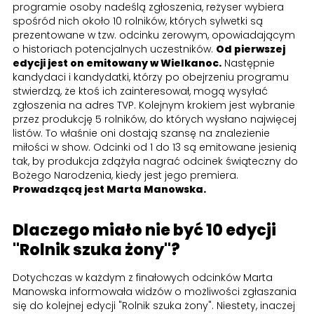
programie osoby nadeślą zgłoszenia, reżyser wybiera
spośród nich około 10 rolników, których sylwetki są
prezentowane w tzw. odcinku zerowym, opowiadającym
o historiach potencjalnych uczestników.
Od pierwszej
edycji jest on emitowany w Wielkanoc.
Następnie
kandydaci i kandydatki, którzy po obejrzeniu programu
stwierdzą, że ktoś ich zainteresował, mogą wysyłać
zgłoszenia na adres TVP. Kolejnym krokiem jest wybranie
przez produkcję 5 rolników, do których wysłano najwięcej
listów. To właśnie oni dostają szansę na znalezienie
miłości w show. Odcinki od 1 do 13 są emitowane jesienią
tak, by produkcja zdążyła nagrać odcinek świąteczny do
Bożego Narodzenia, kiedy jest jego premiera.
Prowadzącą jest Marta Manowska.
Dlaczego miało nie być 10 edycji
"Rolnik szuka żony"?
Dotychczas w każdym z finałowych odcinków Marta
Manowska informowała widzów o możliwości zgłaszania
się do kolejnej edycji "Rolnik szuka żony". Niestety, inaczej