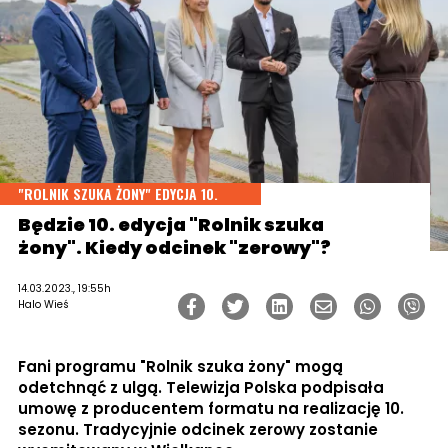
"ROLNIK SZUKA ŻONY" EDYCJA 10.
Będzie 10. edycja "Rolnik szuka
żony". Kiedy odcinek "zerowy"?
14.03.2023., 19:55h
Halo Wieś
Fani programu "Rolnik szuka żony" mogą
odetchnąć z ulgą. Telewizja Polska podpisała
umowę z producentem formatu na realizację 10.
sezonu. Tradycyjnie odcinek zerowy zostanie