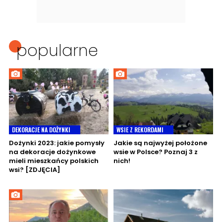
popularne
DEKORACJE NA DOŻYNKI
WSIE Z REKORDAMI
Dożynki 2023: jakie pomysły
Jakie są najwyżej położone
na dekoracje dożynkowe
wsie w Polsce? Poznaj 3 z
mieli mieszkańcy polskich
nich!
wsi? [ZDJĘCIA]