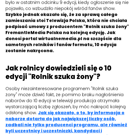
było w ostatnim odcinku 9 edycji, kiedy ogłoszenie się nie
pojawiło, co wzbudziło niepokój wśród fanów show.
Szybko jednak okazało się, że za sprawą całego
zamieszania stoi Telewizja Polska, która nie chciała
podpisać umowy z producentem "Rolnik szuka żony"
FremantleMedia Polska na kolejną edycję. Jak
donosi portal wirtualnemedia.pl na szczęście dla
samotnych rolników i fanów formatu, 10 edycja
zostanie nakręcona.
Jak rolnicy dowiedzieli się o 10
edycji "Rolnik szuka żony"?
Osoby niezainteresowane programem "Rolnik szuka
żony" może dziwić fakt, że pomimo braku nagłośnienia
naborów do 10 edycji w telewizji produkcja otrzymała
wystarczającą liczbę zgłoszeń, by móc nakręcić kolejną
odsłonę show.
Jak się okazało, o to, by informacja o
naborze dotarła do jak największej liczby osób,
zadbali nie tylko producenci programu, ale również
byli uczestnicy i uczestniczki, kandydaci i