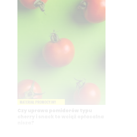
MATERIAŁ PROMOCYJNY
Czy uprawa pomidorów typu
cherry i snack to wciąż opłacalna
nisza?