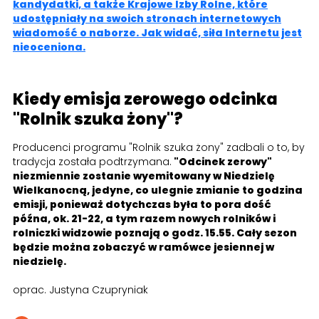
kandydatki, a także Krajowe Izby Rolne, które
udostępniały na swoich stronach internetowych
wiadomość o naborze. Jak widać, siła Internetu jest
nieoceniona.
Kiedy emisja zerowego odcinka
"Rolnik szuka żony"?
Producenci programu "Rolnik szuka żony" zadbali o to, by
tradycja została podtrzymana.
"Odcinek zerowy"
niezmiennie zostanie wyemitowany w Niedzielę
Wielkanocną, jedyne, co ulegnie zmianie to godzina
emisji, ponieważ dotychczas była to pora dość
późna, ok. 21-22, a tym razem nowych rolników i
rolniczki widzowie poznają o godz. 15.55. Cały sezon
będzie można zobaczyć w ramówce jesiennej w
niedzielę.
oprac. Justyna Czupryniak