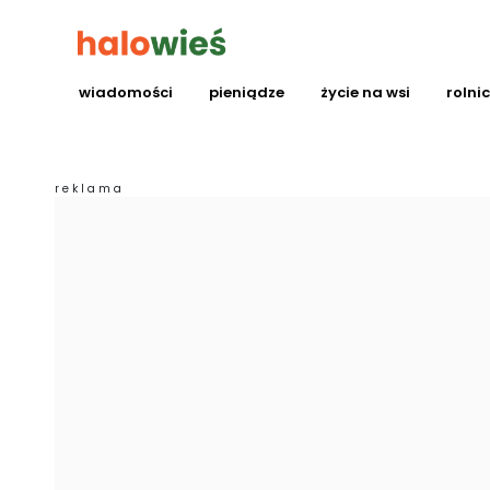
wiadomości
pieniądze
życie na wsi
rolni