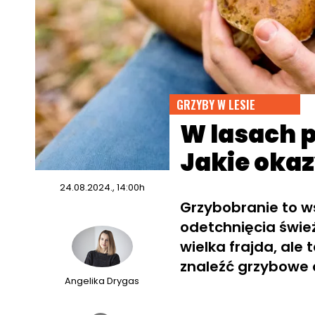
GRZYBY W LESIE
W lasach p
Jakie okaz
24.08.2024., 14:00h
Grzybobranie to w
odetchnięcia świe
wielka frajda, ale
znaleźć grzybowe 
Angelika Drygas