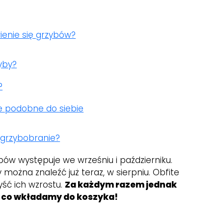
ienie się grzybów?
zyby?
?
ne podobne do siebie
 grzybobranie?
bów występuje we wrześniu i październiku.
można znaleźć już teraz, w sierpniu. Obfite
yść ich wzrostu.
Za każdym razem jednak
, co wkładamy do koszyka!