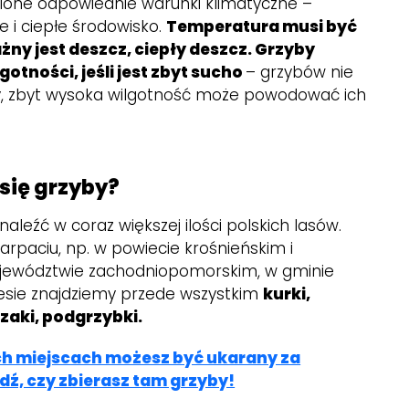
ione odpowiednie warunki klimatyczne –
e i ciepłe środowisko.
Temperatura musi być
żny jest deszcz, ciepły deszcz. Grzyby
gotności, jeśli jest zbyt sucho
– grzybów nie
ony, zbyt wysoka wilgotność może powodować ich
 się grzyby?
aleźć w coraz większej ilości polskich lasów.
karpaciu, np. w powiecie krośnieńskim i
ojewództwie zachodniopomorskim, w gminie
 lesie znajdziemy przede wszystkim
kurki,
ozaki, podgrzybki.
ch miejscach możesz być ukarany za
ź, czy zbierasz tam grzyby!