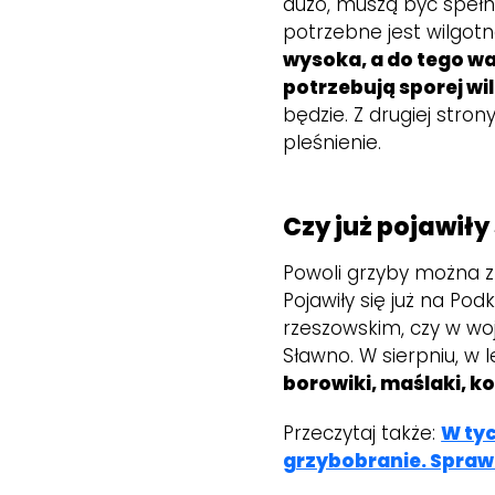
dużo, muszą być spełn
potrzebne jest wilgotn
wysoka, a do tego wa
potrzebują sporej wil
będzie. Z drugiej str
pleśnienie.
Czy już pojawiły
Powoli grzyby można zn
Pojawiły się już na Pod
rzeszowskim, czy w w
Sławno. W sierpniu, w
borowiki, maślaki, k
Przeczytaj także:
W ty
grzybobranie. Sprawd