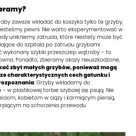
ieramy?
, aby zawsze wkładać do koszyka tylko te grzyby,
h jesteśmy pewni. Nie warto eksperymentować w
edy unikniemy zatrucia, które niestety może być
iające do szpitala po zatruciu grzybami
ć wykonany szybki przeszczep wątroby – to
owna. Ponadto, zbieramy okazy nieuszkodzone,
ikać zbyt małych grzybów, ponieważ mogą
cze charakterystycznych cech gatunku i
 rozpoznania
. Grzyby wkładamy do
 w plastikowej torbie szybciej się psują. Nie
ciom, kobietom w ciąży i karmiącym piersią,
erpiącym na schorzenia przewodu