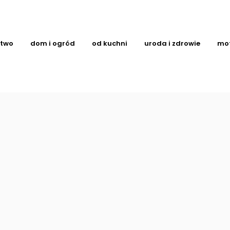
ctwo
dom i ogród
od kuchni
uroda i zdrowie
mo