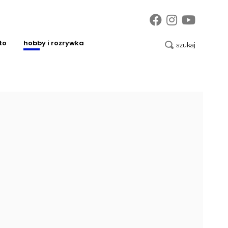
to
hobby i rozrywka