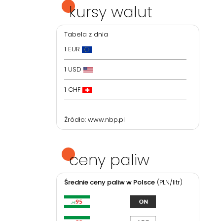
kursy walut
Tabela z dnia
1 EUR
1 USD
1 CHF
Źródło:
www.nbp.pl
ceny paliw
Średnie ceny paliw w Polsce
(PLN/litr)