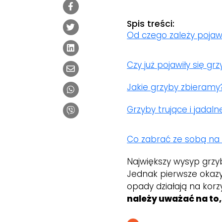
Spis treści:
Od czego zależy pojaw
Czy już pojawiły się gr
Jakie grzyby zbieramy
Grzyby trujące i jadal
Co zabrać ze sobą na
Największy wysyp grzy
Jednak pierwsze okazy 
opady działają na korz
należy uważać na to