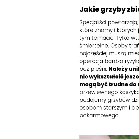
Jakie grzyby zb
Specjaliści powtarzają
które znamy i któryc
tym temacie. Tylko wt
śmiertelne. Osoby traf
najczęściej muszą mie
operacja bardzo ryzyk
bez pleśni.
Należy un
nie wykształcić jesz
mogą być trudne do
przewiewnego koszyka –
podajemy grzybów dzie
osobom starszym i ci
pokarmowego.