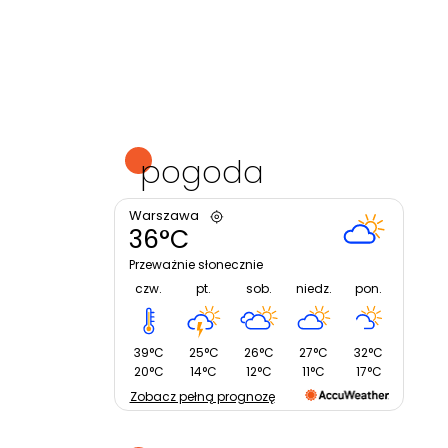
pogoda
Warszawa
36°C
Przeważnie słonecznie
czw.
pt.
sob.
niedz.
pon.
39°C
25°C
26°C
27°C
32°C
20°C
14°C
12°C
11°C
17°C
Zobacz pełną prognozę