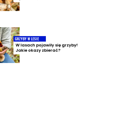
GRZYBY W LESIE
W lasach pojawiły się grzyby!
Jakie okazy zbierać?