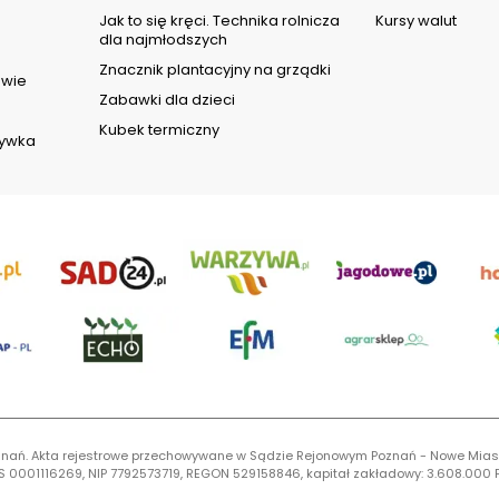
d
Jak to się kręci. Technika rolnicza
Kursy walut
dla najmłodszych
Znacznik plantacyjny na grządki
owie
Zabawki dla dzieci
Kubek termiczny
rywka
 Poznań. Akta rejestrowe przechowywane w Sądzie Rejonowym Poznań - Nowe Mias
S 0001116269, NIP 7792573719, REGON 529158846, kapitał zakładowy: 3.608.000 P