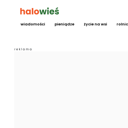
wiadomości
pieniądze
życie na wsi
rolni