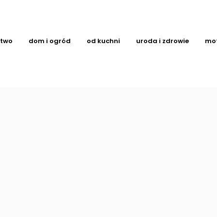
ctwo
dom i ogród
od kuchni
uroda i zdrowie
mo