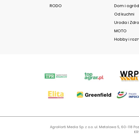
RODO
Dom i ogró
Od kuchni
Uroda i Zdr
MOTO
Hobby i roz
AgroHorti Media Sp. z o.o. ul. Metalowa 5, 60-118
KR