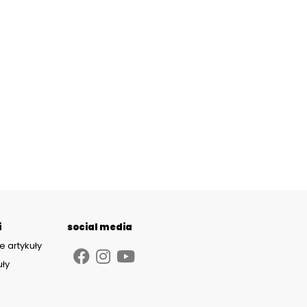
i
social media
e artykuły
uły