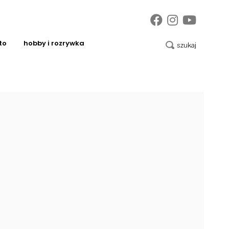
to
hobby i rozrywka