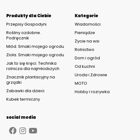
Produkty dla Ciebie
Kategorie
Przepisy Gospodyni
Wiadomości
Rośliny ozdobne.
Pieniądze
Podręcznik
Życie na wsi
Miód. Smaki mojego ogrodu
Rolnictwo
Zioła. Smaki mojego ogrodu
Dom i ogród
Jak to się kręci. Technika
Od kuchni
rolnicza dla najmłodszych
Uroda i Zdrowie
Znacznik plantacyjny na
grządki
MOTO
Zabawki dla dzieci
Hobby i rozrywka
Kubek termiczny
social media