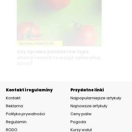
MATERIAŁ PROMOCYJNY
Czy uprawa pomidorów typu
cherry i snack to wciąż opłacalna
nisza?
Kontakt i regulaminy
Przydatne linki
Kontakt
Najpopularniejsze artykuły
Reklama
Najnowsze artykuły
Polityka prywatności
Ceny paliw
Regulamin
Pogoda
RODO
Kursy walut