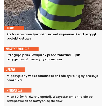
IJHARS
Za fałszowanie żywności nawet więzienie. Rząd przyjął
projekt ustawy
MASZYNY ROLNICZE
Przegląd pras i owijarek przed żniwami – jak
przygotować maszyny do sezonu
UPRAWA
Międzyplony w ekoschematach i nie tylko - gdy brakuje
obornika
INTERWENCJA
Miał 50 świń i święty spokój. Wszystko zmieniło się po
przeprowadzce nowych sąsiadów