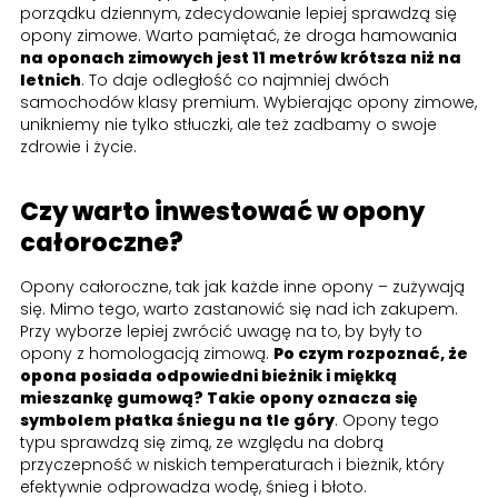
porządku dziennym, zdecydowanie lepiej sprawdzą się
opony zimowe. Warto pamiętać, że droga hamowania
na oponach zimowych jest 11 metrów krótsza niż na
letnich
. To daje odległość co najmniej dwóch
samochodów klasy premium. Wybierając opony zimowe,
unikniemy nie tylko stłuczki, ale też zadbamy o swoje
zdrowie i życie.
Czy warto inwestować w opony
całoroczne?
Opony całoroczne, tak jak każde inne opony – zużywają
się. Mimo tego, warto zastanowić się nad ich zakupem.
Przy wyborze lepiej zwrócić uwagę na to, by były to
opony z homologacją zimową.
Po czym rozpoznać, że
opona posiada odpowiedni bieżnik i miękką
mieszankę gumową? Takie opony oznacza się
symbolem płatka śniegu na tle góry
. Opony tego
typu sprawdzą się zimą, ze względu na dobrą
przyczepność w niskich temperaturach i bieżnik, który
efektywnie odprowadza wodę, śnieg i błoto.