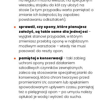
na felgach można wieszać na specjalnym
wieszaku, stojaku do kół czy ułożyć na
stosie (w tym przypadku warto pamiętać o
zmianie ich kolejności, by zapobiec
powstawaniu odkształceń);
sprawdź, czy opony, które planujesz
założyć, są takie same dla jednej osi
–
wyjątek stanowi przypadek, w którym
zmieniasz przebitą oponę w najbliższym
możliwym warsztacie – wtedy nie musi
pasować do reszty opon;
pamiętaj o konserwacji
– taki zabieg
uchroni opony przed działaniem
szkodliwych czynników zewnętrznych;
zaleca się stosowanie specjalnej pianki do
konserwacji, która chroni tworzywo przed
promieniami UV, ozonem lub spękaniem
spowodowanym upływem czasu; pamiętaj
też o pielęgnacji opon – po umyciu należy
opłukać je wodą i wytrzeć do sucha.