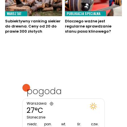
WARSZTAT
PUBLIKACJA SPECJALNA
Subiektywny ranking siekier
Dlaczego ważne jest
do drewna. Ceny od 20 do
regularne sprawdzanie
prawie 300 złotych
stanu pasa klinowego?
pogoda
Warszawa
27°C
Słonecznie
niedz.
pon.
wt.
śr.
czw.