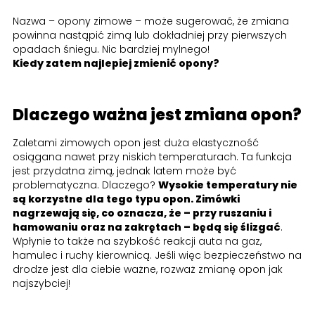
Nazwa – opony zimowe – może sugerować, że zmiana
powinna nastąpić zimą lub dokładniej przy pierwszych
opadach śniegu. Nic bardziej mylnego!
Kiedy zatem najlepiej zmienić opony?
Dlaczego ważna jest zmiana opon?
Zaletami zimowych opon jest duża elastyczność
osiągana nawet przy niskich temperaturach. Ta funkcja
jest przydatna zimą, jednak latem może być
problematyczna. Dlaczego?
Wysokie temperatury nie
są korzystne dla tego typu opon. Zimówki
nagrzewają się, co oznacza, że – przy ruszaniu i
hamowaniu oraz na zakrętach – będą się ślizgać
.
Wpłynie to także na szybkość reakcji auta na gaz,
hamulec i ruchy kierownicą. Jeśli więc bezpieczeństwo na
drodze jest dla ciebie ważne, rozważ zmianę opon jak
najszybciej!