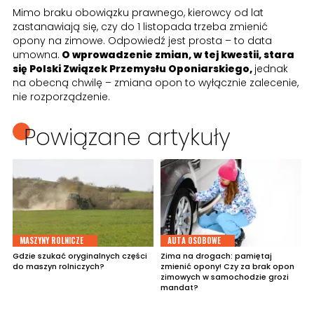
Mimo braku obowiązku prawnego, kierowcy od lat
zastanawiają się, czy do 1 listopada trzeba zmienić
opony na zimowe. Odpowiedź jest prosta – to data
umowna.
O wprowadzenie zmian, w tej kwestii, stara
się Polski Związek Przemysłu Oponiarskiego,
jednak
na obecną chwilę – zmiana opon to wyłącznie zalecenie,
nie rozporządzenie.
Powiązane artykuły
MASZYNY ROLNICZE
AUTA OSOBOWE
Gdzie szukać oryginalnych części
Zima na drogach: pamiętaj
do maszyn rolniczych?
zmienić opony! Czy za brak opon
zimowych w samochodzie grozi
mandat?