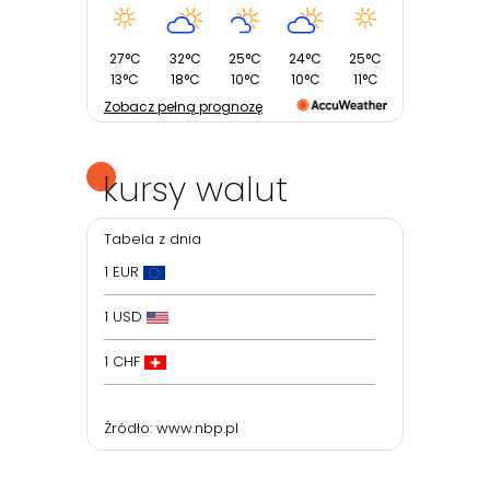
27°C
32°C
25°C
24°C
25°C
13°C
18°C
10°C
10°C
11°C
Zobacz pełną prognozę
kursy walut
Tabela z dnia
1 EUR
1 USD
1 CHF
Źródło:
www.nbp.pl