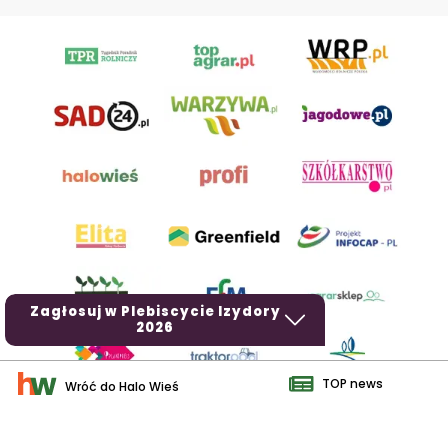
Zagłosuj w Plebiscycie Izydory
2026
TOP news
Wróć do Halo Wieś
AgroHorti Media Sp. z o.o. ul. Metalowa 5, 60-118 Poznań. Akta
rejestrowe przechowywane w Sądzie Rejonowym Poznań - Nowe