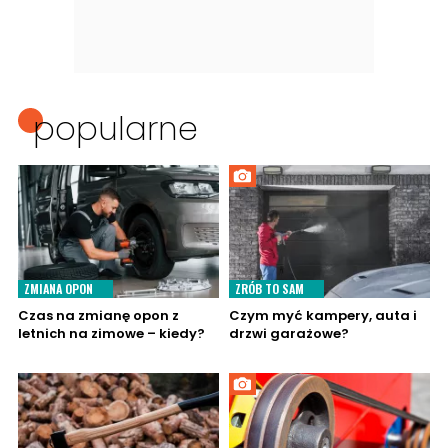
popularne
ZMIANA OPON
ZRÓB TO SAM
Czas na zmianę opon z
Czym myć kampery, auta i
letnich na zimowe – kiedy?
drzwi garażowe?