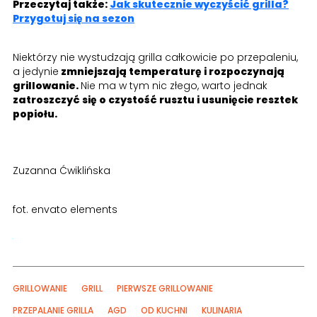
Przeczytaj także:
Jak skutecznie wyczyścić grilla?
Przygotuj się na sezon
Niektórzy nie wystudzają grilla całkowicie po przepaleniu,
a jedynie
zmniejszają temperaturę i rozpoczynają
grillowanie.
Nie ma w tym nic złego, warto jednak
zatroszczyć się o czystość rusztu i usunięcie resztek
popiołu.
Zuzanna Ćwiklińska
fot. envato elements
GRILLOWANIE
GRILL
PIERWSZE GRILLOWANIE
PRZEPALANIE GRILLA
AGD
OD KUCHNI
KULINARIA