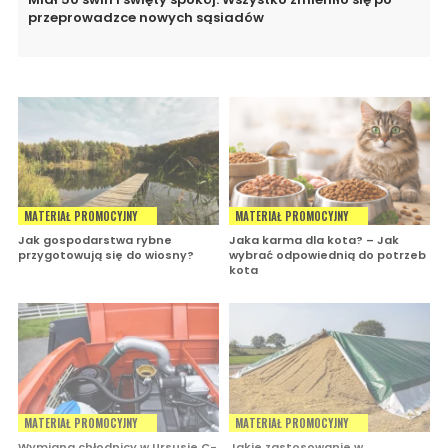
przeprowadzce nowych sąsiadów
MATERIAŁ PROMOCYJNY
MATERIAŁ PROMOCYJNY
Jak gospodarstwa rybne
Jaka karma dla kota? – Jak
przygotowują się do wiosny?
wybrać odpowiednią do potrzeb
kota
MATERIAŁ PROMOCYJNY
MATERIAŁ PROMOCYJNY
Wymiana chłodnicy w Ursusie C-
Jakie zastosowanie w