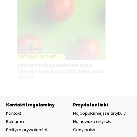
MATERIAŁ PROMOCYJNY
Czy uprawa pomidorów typu
cherry i snack to wciąż opłacalna
nisza?
Kontakt i regulaminy
Przydatne linki
Kontakt
Najpopularniejsze artykuły
Reklama
Najnowsze artykuły
Polityka prywatności
Ceny paliw