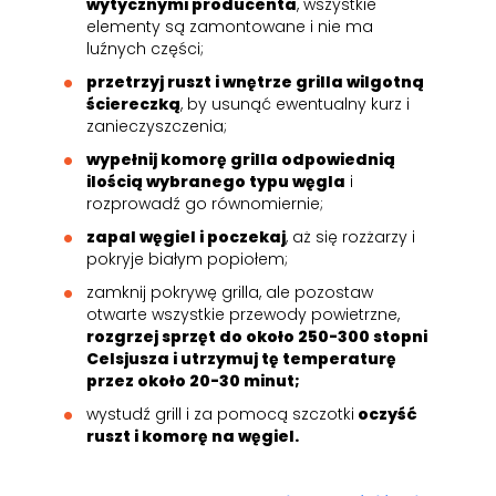
wytycznymi producenta
, wszystkie
elementy są zamontowane i nie ma
luźnych części;
przetrzyj ruszt i wnętrze grilla wilgotną
ściereczką
, by usunąć ewentualny kurz i
zanieczyszczenia;
wypełnij komorę grilla odpowiednią
ilością wybranego typu węgla
i
rozprowadź go równomiernie;
zapal węgiel i poczekaj
, aż się rozżarzy i
pokryje białym popiołem;
zamknij pokrywę grilla, ale pozostaw
otwarte wszystkie przewody powietrzne,
rozgrzej sprzęt do około 250-300 stopni
Celsjusza i utrzymuj tę temperaturę
przez około 20-30 minut;
wystudź grill i za pomocą szczotki
oczyść
ruszt i komorę na węgiel.