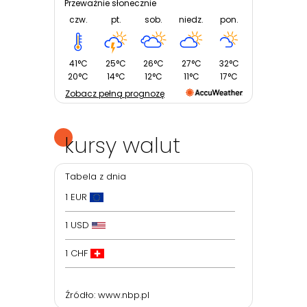
Przeważnie słonecznie
czw.
pt.
sob.
niedz.
pon.
41°C
25°C
26°C
27°C
32°C
20°C
14°C
12°C
11°C
17°C
Zobacz pełną prognozę
kursy walut
Tabela z dnia
1 EUR
1 USD
1 CHF
Źródło:
www.nbp.pl