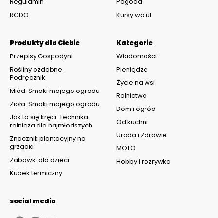
Regulamin
Pogoda
RODO
Kursy walut
Produkty dla Ciebie
Kategorie
Przepisy Gospodyni
Wiadomości
Rośliny ozdobne.
Pieniądze
Podręcznik
Życie na wsi
Miód. Smaki mojego ogrodu
Rolnictwo
Zioła. Smaki mojego ogrodu
Dom i ogród
Jak to się kręci. Technika
Od kuchni
rolnicza dla najmłodszych
Uroda i Zdrowie
Znacznik plantacyjny na
grządki
MOTO
Zabawki dla dzieci
Hobby i rozrywka
Kubek termiczny
social media