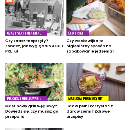
CZASY SENTYMENTALNE
EKO TRIKI
Czy znasz te sprzęty?
Czy woskowijka to
Zobacz, jak wyglądało AGD z
higieniczny sposób na
PRL-u!
zapakowanie jedzenia?
PIERWSZE GRILLOWANIE
MATERIAŁ PROMOCYJNY
Masz nowy grill węglowy?
Jak w pełni korzystać z
Dowiedz się, czy musisz go
darów ziemi? Zdrowe
przepalić
przepisy