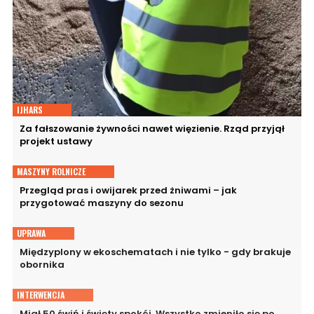
IJHARS
Za fałszowanie żywności nawet więzienie. Rząd przyjął
projekt ustawy
MASZYNY ROLNICZE
Przegląd pras i owijarek przed żniwami – jak
przygotować maszyny do sezonu
UPRAWA
Międzyplony w ekoschematach i nie tylko - gdy brakuje
obornika
INTERWENCJA
Miał 50 świń i święty spokój. Wszystko zmieniło się po