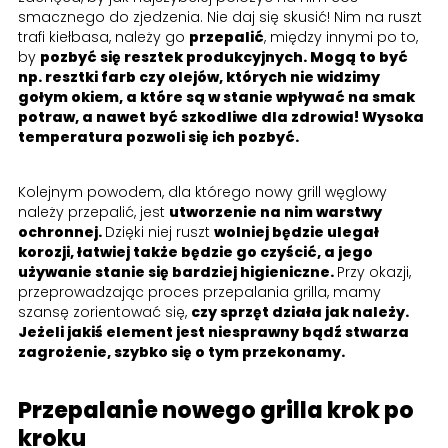
smacznego do zjedzenia. Nie daj się skusić! Nim na ruszt
trafi kiełbasa, należy go
przepalić
, między innymi po to,
by
pozbyć się resztek produkcyjnych. Mogą to być
np. resztki farb czy olejów, których nie widzimy
gołym okiem, a które są w stanie wpływać na smak
potraw, a nawet być szkodliwe dla zdrowia! Wysoka
temperatura pozwoli się ich pozbyć.
Kolejnym powodem, dla którego nowy grill węglowy
należy przepalić, jest
utworzenie na nim warstwy
ochronnej.
Dzięki niej ruszt
wolniej będzie ulegał
korozji, łatwiej także będzie go czyścić, a jego
używanie stanie się bardziej higieniczne.
Przy okazji,
przeprowadzając proces przepalania grilla, mamy
szansę zorientować się,
czy sprzęt działa jak należy.
Jeżeli jakiś element jest niesprawny bądź stwarza
zagrożenie, szybko się o tym przekonamy.
Przepalanie nowego grilla krok po
kroku