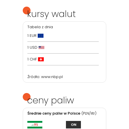
kursy walut
Tabela z dnia
1 EUR
1 USD
1 CHF
Źródło:
www.nbp.pl
ceny paliw
Średnie ceny paliw w Polsce
(PLN/litr)