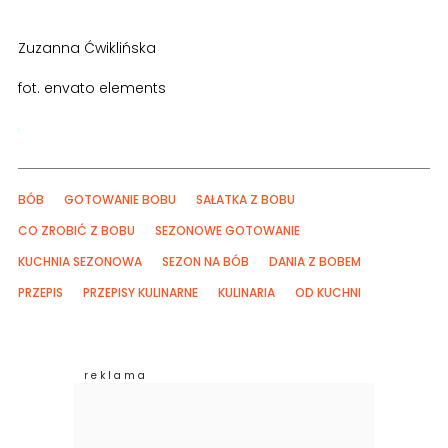
Zuzanna Ćwiklińska
fot. envato elements
BÓB
GOTOWANIE BOBU
SAŁATKA Z BOBU
CO ZROBIĆ Z BOBU
SEZONOWE GOTOWANIE
KUCHNIA SEZONOWA
SEZON NA BÓB
DANIA Z BOBEM
PRZEPIS
PRZEPISY KULINARNE
KULINARIA
OD KUCHNI