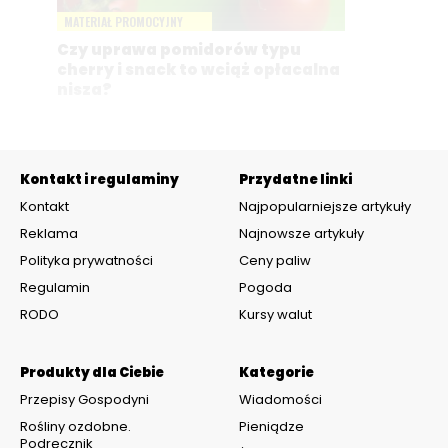
MATERIAŁ PROMOCYJNY
Czy uprawa pomidorów typu
cherry i snack to wciąż opłacalna
nisza?
Kontakt i regulaminy
Przydatne linki
Kontakt
Najpopularniejsze artykuły
Reklama
Najnowsze artykuły
Polityka prywatności
Ceny paliw
Regulamin
Pogoda
RODO
Kursy walut
Produkty dla Ciebie
Kategorie
Przepisy Gospodyni
Wiadomości
Rośliny ozdobne.
Pieniądze
Podręcznik