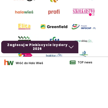
Zagłosuj w Plebiscycie Izydory
2026
TOP news
Wróć do Halo Wieś
AgroHorti Media Sp. z o.o. ul. Metalowa 5, 60-118 Poznań. Akta
rejestrowe przechowywane w Sądzie Rejonowym Poznań - Nowe
Miasto i Wilda w Poznaniu, VIII Wydziale Gospodarczym, KRS
0001116269, NIP 7792573719, REGON 529158846, kapitał zakładowy:
3.608.000 PLN.
Wszystkie prezentowane w ramach niniejszego portalu treści są
własnością AgroHorti Media Sp. z o.o, są zastrzeżone i chronione
prawem autorskim, kopiowanie i dalsze rozpowszechnianie treści jest