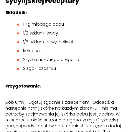
sycylijskiej receptury
Składniki
:
1 kg młodego bobu
1/2 szklanki wody
1/3 szklanki oliwy z oliwek
łyżka soli
2 łyżki suszonego oregano
2 ząbki czosnku
Przygotowanie
:
Bób umyj i ugotuj zgodnie z zaleceniami. Odcedź, a
następnie natnij skórkę na każdym ziarenku – nie ma
potrzeby zdejmowania jej, skórka bobu jest jadalna! W
miseczce umieść suszone oregano, zalej je 1 łyżeczką
gorącej wody i odstaw na kilka minut. Następnie dodaj
do niego oliwę, wodę, posiekany czosnek i sól. Tak