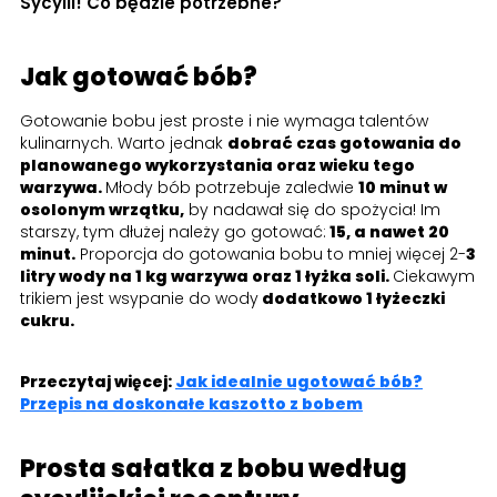
Sycylii! Co będzie potrzebne?
Jak gotować bób?
Gotowanie bobu jest proste i nie wymaga talentów
kulinarnych. Warto jednak
dobrać czas gotowania do
planowanego wykorzystania oraz wieku tego
warzywa.
Młody bób potrzebuje zaledwie
10 minut w
osolonym wrzątku,
by nadawał się do spożycia! Im
starszy, tym dłużej należy go gotować:
15, a nawet 20
minut.
Proporcja do gotowania bobu to mniej więcej 2-
3
litry wody na 1 kg warzywa oraz 1 łyżka soli.
Ciekawym
trikiem jest wsypanie do wody
dodatkowo 1 łyżeczki
cukru.
Przeczytaj więcej:
Jak idealnie ugotować bób?
Przepis na doskonałe kaszotto z bobem
Prosta sałatka z bobu według