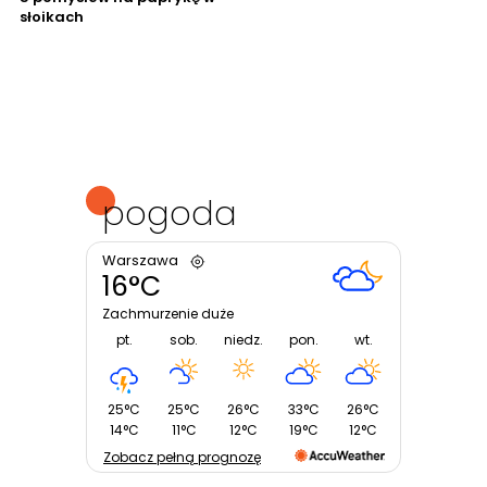
słoikach
pogoda
Warszawa
16°C
Zachmurzenie duże
pt.
sob.
niedz.
pon.
wt.
25°C
25°C
26°C
33°C
26°C
14°C
11°C
12°C
19°C
12°C
Zobacz pełną prognozę