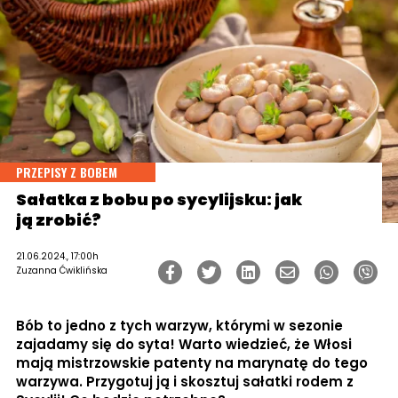
PRZEPISY Z BOBEM
Sałatka z bobu po sycylijsku: jak
ją zrobić?
21.06.2024., 17:00h
Zuzanna Ćwiklińska
Bób to jedno z tych warzyw, którymi w sezonie
zajadamy się do syta! Warto wiedzieć, że Włosi
mają mistrzowskie patenty na marynatę do tego
warzywa. Przygotuj ją i skosztuj sałatki rodem z