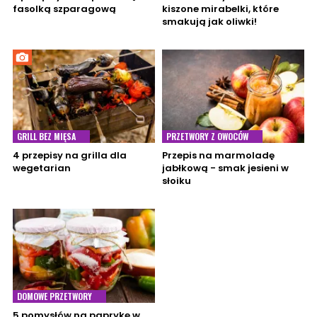
fasolką szparagową
kiszone mirabelki, które
smakują jak oliwki!
GRILL BEZ MIĘSA
PRZETWORY Z OWOCÓW
4 przepisy na grilla dla
Przepis na marmoladę
wegetarian
jabłkową - smak jesieni w
słoiku
DOMOWE PRZETWORY
5 pomysłów na paprykę w