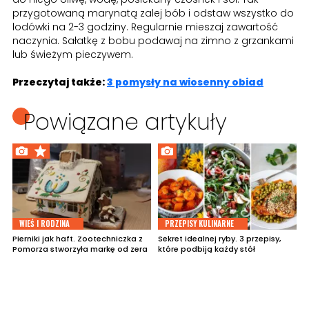
przygotowaną marynatą zalej bób i odstaw wszystko do
lodówki na 2-3 godziny. Regularnie mieszaj zawartość
naczynia. Sałatkę z bobu podawaj na zimno z grzankami
lub świeżym pieczywem.
Przeczytaj także:
3 pomysły na wiosenny obiad
Powiązane artykuły
WIEŚ I RODZINA
PRZEPISY KULINARNE
Pierniki jak haft. Zootechniczka z
Sekret idealnej ryby. 3 przepisy,
Pomorza stworzyła markę od zera
które podbiją każdy stół