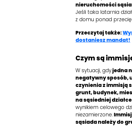
nieruchomości sąsia
Jeśli taka latarnia dzi
z domu ponad przecię
Przeczytaj także:
Wyr
dostaniesz mandat!
Czym są immisje
W sytuacji, gdy
jedna n
negatywny sposób, u
czynienia z immisją 
grunt, budynek, mies
na sąsiedniej działce
wynikiem celowego dzi
niezamierzone.
Immisj
sąsiada należy do gr