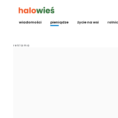
wiadomości
pieniądze
życie na wsi
rolni