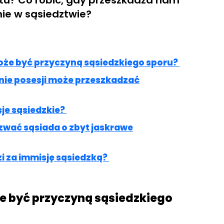
u? Co robić, gdy przeszkadza nam
nie w sąsiedztwie?
oże być przyczyną sąsiedzkiego sporu?
enie posesji może przeszkadzać
je sąsiedzkie?
wać sąsiada o zbyt jaskrawe
zi za immisję sąsiedzką?
e być przyczyną sąsiedzkiego