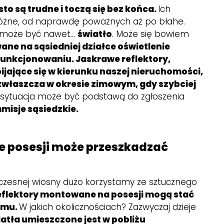
to są trudne i toczą się bez końca.
Ich
óżne, od naprawdę poważnych aż po błahe.
 może być nawet...
światło
. Może się bowiem
ne na sąsiedniej działce oświetlenie
unkcjonowaniu. Jaskrawe reflektory,
jające się w kierunku naszej nieruchomości,
zwłaszcza w okresie zimowym, gdy szybciej
 sytuacja może być podstawą do zgłoszenia
misje sąsiedzkie.
ie posesji może przeszkadzać
wczesnej wiosny dużo korzystamy ze sztucznego
eflektory montowane na posesji mogą stać
emu.
W jakich okolicznościach? Zazwyczaj dzieje
iatła umieszczone jest w pobliżu