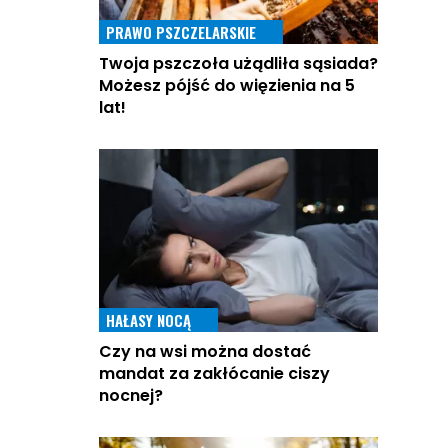
PRAWO PSZCZELARSKIE
Twoja pszczoła użądliła sąsiada?
Możesz pójść do więzienia na 5
lat!
HAŁASY NOCĄ
Czy na wsi można dostać
mandat za zakłócanie ciszy
nocnej?