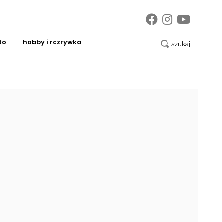
to
hobby i rozrywka