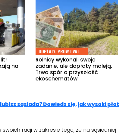
DOPŁATY, PROW I VAT
litr
Rolnicy wykonali swoje
kają na
zadanie, ale dopłaty maleją.
Trwa spór o przyszłość
ekoschematów
 lubisz sąsiada? Dowiedz się, jak wysoki płot
woich racji w zakresie tego, że na sąsiedniej