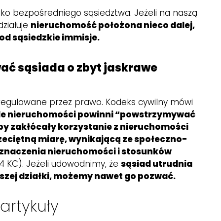
lko bezpośredniego sąsiedztwa. Jeżeli na naszą
działuje
nieruchomość położona nieco dalej,
od sąsiedzkie immisje.
ć sąsiada o zbyt jaskrawe
 regulowane przez prawo. Kodeks cywilny mówi
ele nieruchomości powinni “powstrzymywać
e by zakłócały korzystanie z nieruchomości
zeciętną miarę, wynikającą ze społeczno-
znaczenia nieruchomości i stosunków
144 KC). Jeżeli udowodnimy, że
sąsiad utrudnia
zej działki, możemy nawet go pozwać.
artykuły