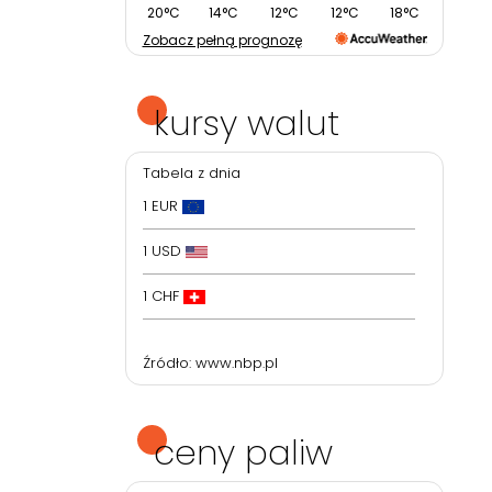
20°C
14°C
12°C
12°C
18°C
Zobacz pełną prognozę
kursy walut
Tabela z dnia
1 EUR
1 USD
1 CHF
Źródło:
www.nbp.pl
ceny paliw