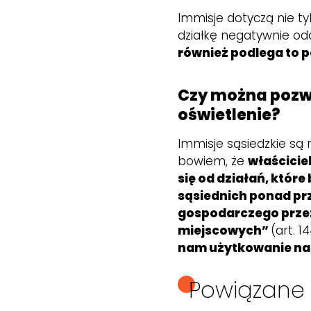
Immisje dotyczą nie ty
działkę negatywnie od
również podlega to p
Czy można pozwa
oświetlenie?
Immisje sąsiedzkie są
bowiem, że
właścici
się od działań, któr
sąsiednich ponad pr
gospodarczego prze
miejscowych”
(art. 
nam użytkowanie nas
Powiązane 