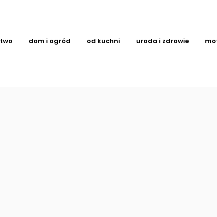
ctwo
dom i ogród
od kuchni
uroda i zdrowie
mo