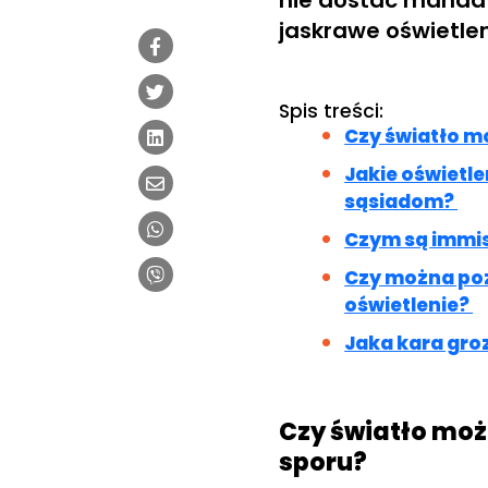
nie dostać mandat
jaskrawe oświetle
Spis treści:
Czy światło m
Jakie oświetl
sąsiadom?
Czym są immis
Czy można poz
oświetlenie?
Jaka kara gro
Czy światło moż
sporu?