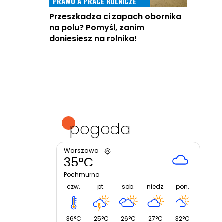
PRAWO A PRACE ROLNICZE
Przeszkadza ci zapach obornika
na polu? Pomyśl, zanim
doniesiesz na rolnika!
pogoda
Warszawa
35°C
Pochmurno
czw.
pt.
sob.
niedz.
pon.
36°C
25°C
26°C
27°C
32°C