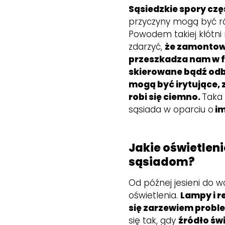
Sąsiedzkie spory częs
przyczyny mogą być r
Powodem takiej kłótni
zdarzyć,
że zamontowa
przeszkadza nam w f
skierowane bądź odbi
mogą być irytujące, 
robi się ciemno.
Taka
sąsiada w oparciu o
im
Jakie oświetlen
sąsiadom?
Od późnej jesieni do 
oświetlenia.
Lampy i r
się zarzewiem probl
się tak, gdy
źródło św