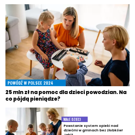
POWÓDŹ W POLSCE 2024
25 mln zł na pomoc dla dzieci powodzian. Na
co pójdą pieniądze?
MAŁE DZIECI
Powstanie system opieki nad
dziećmi w gminach bez żłobków!
Jaki?