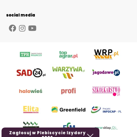
social media
Zagłosuj w Plebiscycie Izydory