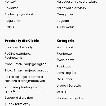
Kontakt
Najpopularniejsze artykuły
Reklama
Najnowsze artykuły
Polityka prywatności
Ceny paliw
Regulamin
Pogoda
RODO
Kursy walut
Produkty dla Ciebie
Kategorie
Przepisy Gospodyni
Wiadomości
Rośliny ozdobne.
Pieniądze
Podręcznik
Życie na wsi
Miód. Smaki mojego ogrodu
Rolnictwo
Zioła. Smaki mojego ogrodu
Dom i ogród
Jak to się kręci. Technika
Od kuchni
rolnicza dla najmłodszych
Uroda i Zdrowie
Znacznik plantacyjny na
grządki
MOTO
Zabawki dla dzieci
Hobby i rozrywka
Kubek termiczny