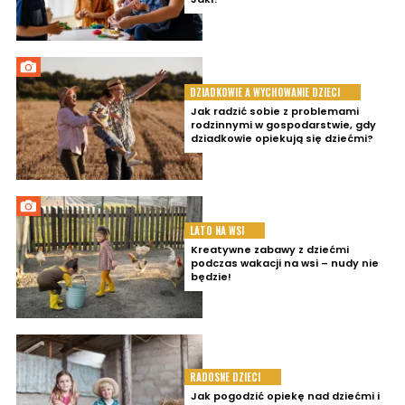
DZIADKOWIE A WYCHOWANIE DZIECI
Jak radzić sobie z problemami
rodzinnymi w gospodarstwie, gdy
dziadkowie opiekują się dziećmi?
LATO NA WSI
Kreatywne zabawy z dziećmi
podczas wakacji na wsi – nudy nie
będzie!
RADOSNE DZIECI
Jak pogodzić opiekę nad dziećmi i