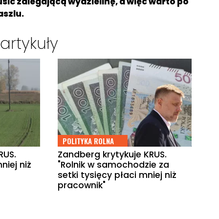
ić zalegającą wydzielinę, a więc warto po
aszlu.
artykuły
POLITYKA ROLNA
RUS.
Zandberg krytykuje KRUS.
niej niż
"Rolnik w samochodzie za
setki tysięcy płaci mniej niż
pracownik"