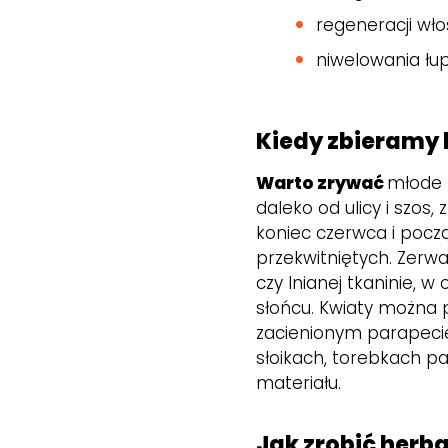
regeneracji wło
niwelowania łu
Kiedy zbieramy 
Warto zrywać
młode 
daleko od ulicy i szos
koniec czerwca i począ
przekwitniętych. Zerw
czy lnianej tkaninie, 
słońcu. Kwiaty można p
zacienionym parapecie
słoikach, torebkach p
materiału.
Jak zrobić herba