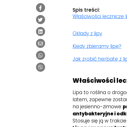
Spis treści:
Właściwości lecznicze l
Okłady z lipy
Kiedy zbieramy lipę?
Jak zrobić herbatę z l
Właściwości lecz
Lipa to roślina o dro
latem, zapewne zosta
na jesienno-zimowe
p
antybakteryjne i odk
Stosuje się ją w trakcie