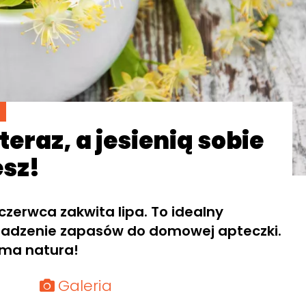
 teraz, a jesienią sobie
esz!
czerwca zakwita lipa. To idealny
dzenie zapasów do domowej apteczki.
ama natura!
Galeria