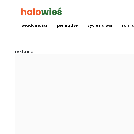
wiadomości
pieniądze
życie na wsi
rolni