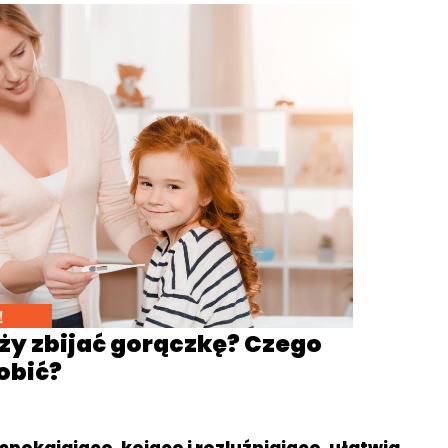
!
ży zbijać gorączkę? Czego
robić?
spokajająco, kojąco i rozluźniająco, ułatwia