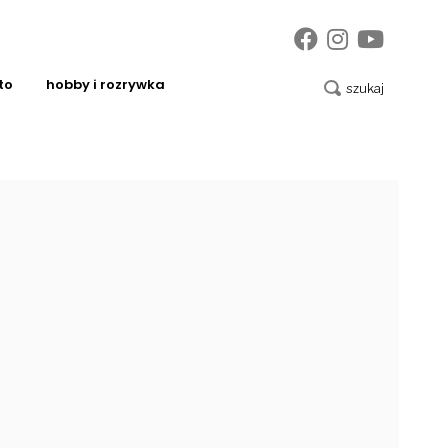
to
hobby i rozrywka