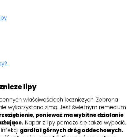
ipy
ipy?
nicze lipy
gocennych właściwościach leczniczych. Zebrana
nie wykorzystana zimą. Jest świetnym remedium
rzeziębienie, ponieważ ma wybitne działanie
ażające.
Napar z lipy pomoże się także wypocić.
 infekcji
gardła i górnych dróg oddechowych.