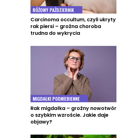
RÓŻOWY PAŹDZIERNIK
Carcinoma occultum, czyli ukryty
rak piersi – groźna choroba
trudna do wykrycia
MIGDAŁKI PODNIEBIENNE
Rak migdałka – groźny nowotwór
o szybkim wzroście. Jakie daje
objawy?