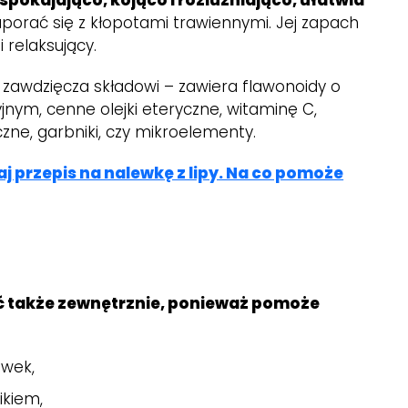
orać się z kłopotami trawiennymi. Jej zapach
i relaksujący.
 zawdzięcza składowi – zawiera flawonoidy o
jnym, cenne olejki eteryczne, witaminę C,
zne, garbniki, czy mikroelementy.
j przepis na nalewkę z lipy. Na co pomoże
 także zewnętrznie, ponieważ pomoże
ówek,
ikiem,