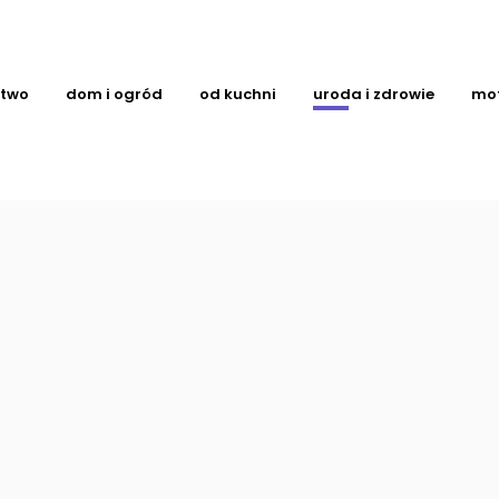
ctwo
dom i ogród
od kuchni
uroda i zdrowie
mo