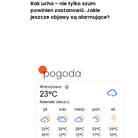
Rak ucha – nie tylko szum
powinien zastanowić. Jakie
jeszcze objawy są alarmujące?
pogoda
Warszawa
23°C
Niewielki deszcz
pt.
sob.
niedz.
pon.
wt.
23°C
25°C
28°C
33°C
29°C
16°C
12°C
12°C
17°C
13°C