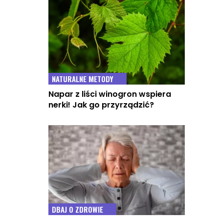
NATURALNE METODY
Napar z liści winogron wspiera
nerki! Jak go przyrządzić?
DBAJ O ZDROWIE