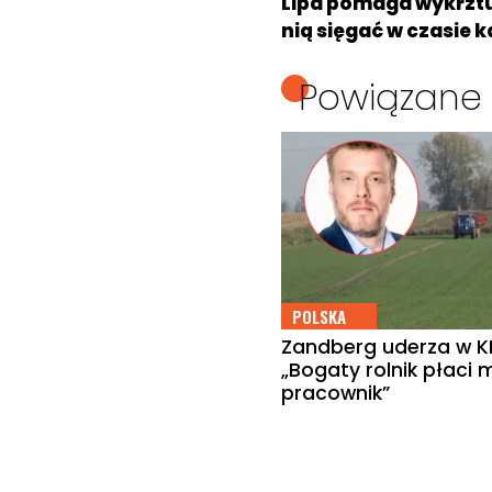
Lipa pomaga wykrztus
nią sięgać w czasie k
Powiązane 
POLSKA
Zandberg uderza w K
„Bogaty rolnik płaci m
pracownik”