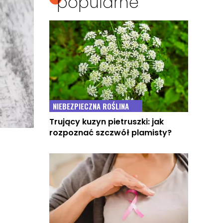
popularne
NIEBEZPIECZNA ROŚLINA
Trujący kuzyn pietruszki: jak
rozpoznać szczwół plamisty?