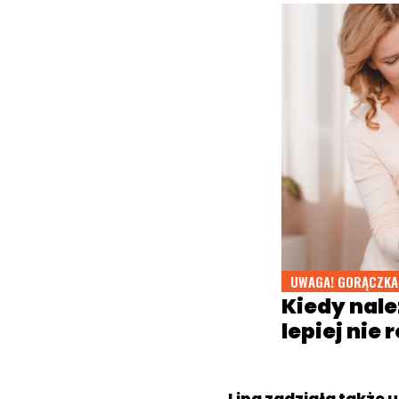
UWAGA! GORĄCZKA
Kiedy nale
lepiej nie 
Lipa zadziała także u