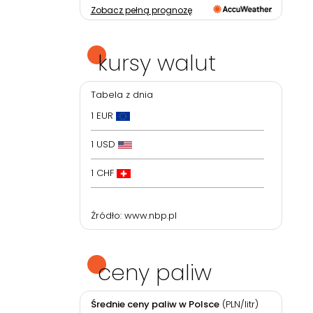
Zobacz pełną prognozę
kursy walut
Tabela z dnia
1 EUR
1 USD
1 CHF
Źródło:
www.nbp.pl
ceny paliw
Średnie ceny paliw w Polsce
(PLN/litr)