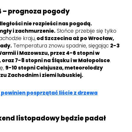
24 – prognoza pogody
dległości nie rozpieści nas pogodą.
gły i zachmurzenie.
Słońce przebije się tylko
zachodzie kraju,
od Szczecina aż po Wrocław,
ady.
Temperatura znowu spadnie, sięgając
2-3
Warmii i Mazowszu, przez 4-6 stopni w
 oraz 7-8 stopni na Śląsku i w Małopolsce
.
ę,
9-10 stopni Celsjusza, meteorolodzy
u Zachodnim i ziemi lubuskiej.
 powinien posprzątać liście z drzewa
kend listopadowy będzie padał