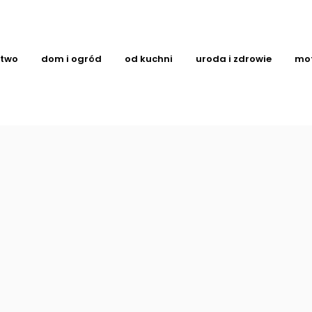
ctwo
dom i ogród
od kuchni
uroda i zdrowie
mo