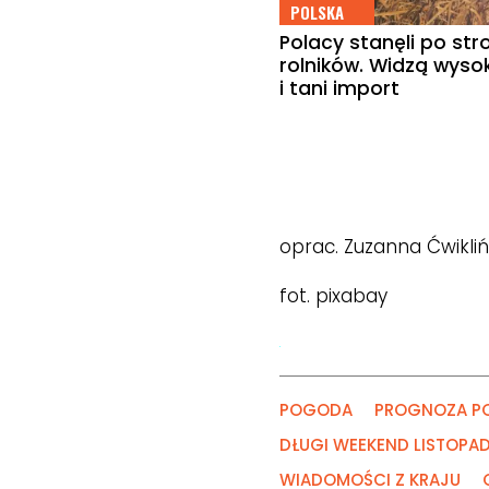
POLSKA
Polacy stanęli po str
rolników. Widzą wysok
i tani import
oprac. Zuzanna Ćwikli
fot. pixabay
POGODA
PROGNOZA P
DŁUGI WEEKEND LISTOP
WIADOMOŚCI Z KRAJU