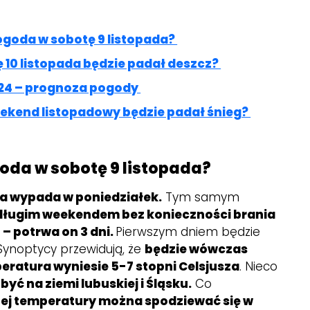
ogoda w sobotę 9 listopada?
ę 10 listopada będzie padał deszcz?
2024 – prognoza pogody
eekend listopadowy będzie padał śnieg?
oda w sobotę 9 listopada?
da wypada w poniedziałek.
Tym samym
długim weekendem bez konieczności brania
– potrwa on 3 dni.
Pierwszym dniem będzie
ynoptycy przewidują, że
będzie wówczas
eratura wyniesie 5-7 stopni Celsjusza
. Nieco
być na ziemi lubuskiej i Śląsku.
Co
ej temperatury można spodziewać się w