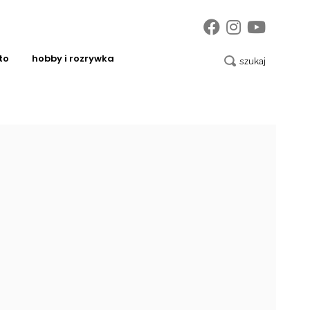
to
hobby i rozrywka