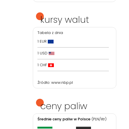
kursy walut
Tabela z dnia
1 EUR
1 USD
1 CHF
Źródło:
www.nbp.pl
ceny paliw
Średnie ceny paliw w Polsce
(PLN/litr)