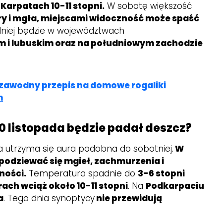
 Karpatach 10-11 stopni.
W sobotę większość
y i mgła, miejscami widoczność może spaść
niej będzie w województwach
 i lubuskim oraz na południowym zachodzie
zawodny przepis na domowe rogaliki
m
10 listopada będzie padał deszcz?
da utrzyma się aura podobna do sobotniej.
W
podziewać się mgieł, zachmurzenia i
ności.
Temperatura spadnie do
3-6 stopni
rach wciąż około 10-11 stopni
. Na
Podkarpaciu
a
. Tego dnia synoptycy
nie przewidują