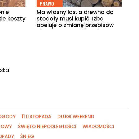
PRAWO
onie
Ma własny las, a drewno do
ie koszty
stodoły musi kupić. Izba
apeluje o zmianę przepisów
ńska
OGODY
11 LISTOPADA
DŁUGI WEEKEND
ADOWY
ŚWIĘTO NIEPODLEGŁOŚCI
WIADOMOŚCI
OPADY
ŚNIEG