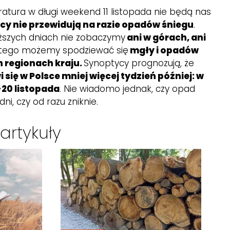
tura w długi weekend 11 listopada nie będą nas
cy nie przewidują na razie opadów śniegu
.
iższych dniach nie zobaczymy
ani w górach, ani
tego możemy spodziewać się
mgły i opadów
h regionach kraju.
Synoptycy prognozują, że
 się w Polsce mniej więcej tydzień później: w
20 listopada
. Nie wiadomo jednak, czy opad
ni, czy od razu zniknie.
artykuły