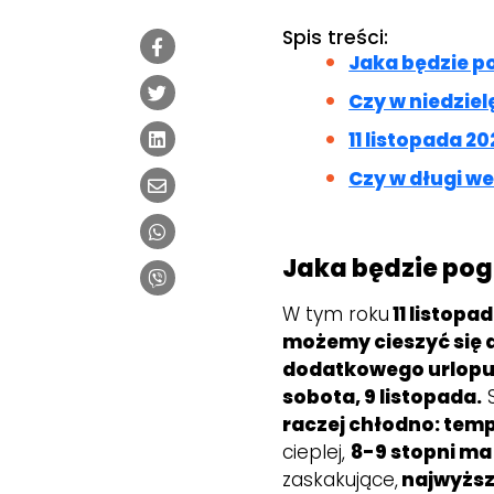
Spis treści:
Jaka będzie p
Czy w niedziel
11 listopada 
Czy w długi w
Jaka będzie pog
W tym roku
11 listopa
możemy cieszyć się 
dodatkowego urlopu 
sobota, 9 listopada.
S
raczej chłodno: temp
cieplej,
8-9 stopni ma 
zaskakujące,
najwyższ