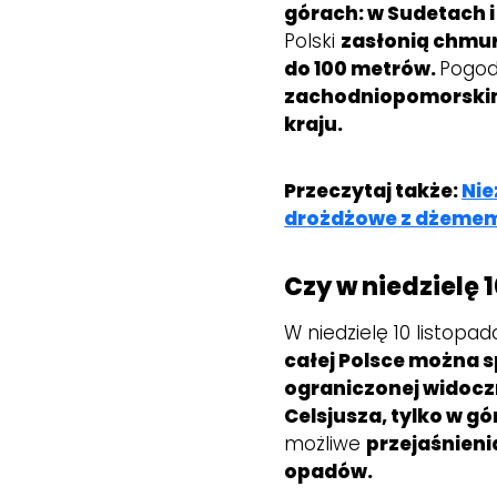
górach: w Sudetach i
Polski
zasłonią chmur
do 100 metrów.
Pogod
zachodniopomorskim
kraju.
Przeczytaj także:
Nie
drożdżowe z dżeme
Czy w niedzielę 
W niedzielę 10 listopa
całej Polsce można s
ograniczonej widocz
Celsjusza, tylko w gó
możliwe
przejaśnieni
opadów.