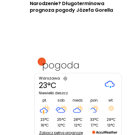
Narodzenie? Długoterminowa
prognoza pogody Józefa Gorella
pogoda
Warszawa
23°C
Niewielki deszcz
pt.
sob.
niedz.
pon.
wt.
23°C
25°C
28°C
33°C
29°C
16°C
12°C
12°C
17°C
13°C
Zobacz pełną prognozę