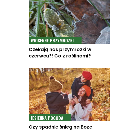
WIOSENNE PRZYMROZKI
Czekają nas przymrozki w
czerwcu?! Co z roślinami?
JESIENNA POGODA
Czy spadnie śnieg na Boże