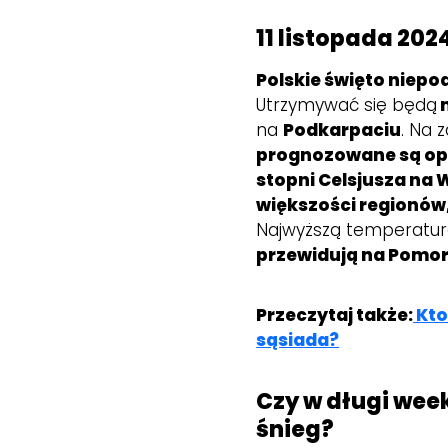
11 listopada 20
Polskie święto niepo
Utrzymywać się będą
m
na
Podkarpaciu
. Na 
prognozowane są op
stopni Celsjusza na 
większości regionów,
Najwyższą temperatur
przewidują na Pomorz
Przeczytaj także:
Kto
sąsiada?
Czy w długi wee
śnieg?