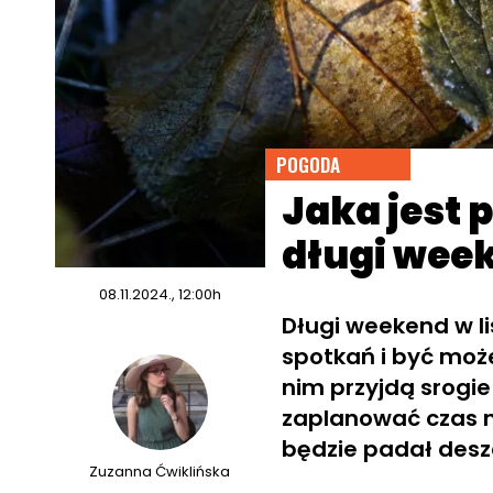
POGODA
Jaka jest 
długi week
08.11.2024., 12:00h
Długi weekend w li
spotkań i być moż
nim przyjdą srogi
zaplanować czas n
będzie padał desz
Zuzanna Ćwiklińska