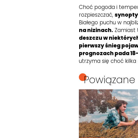
Choć pogoda i tempera
rozpieszczać,
synopty
Białego puchu w najbl
na nizinach.
Zamiast 
deszczu w niektóryc
pierwszy śnieg pojawi
prognozach pada 18-
utrzyma się choć kilka d
Powiązane 