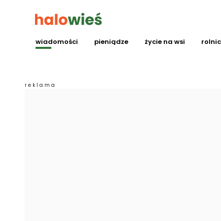
wiadomości
pieniądze
życie na wsi
rolni